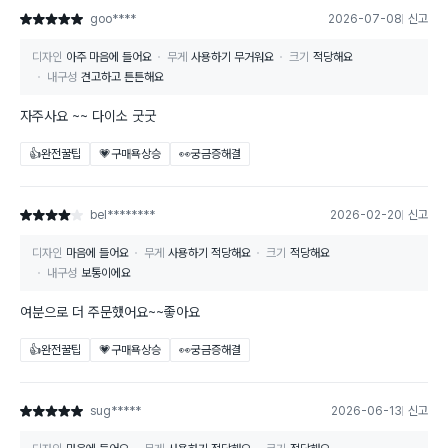
goo****
2026-07-08
신고
별점 5점
디자인
아주 마음에 들어요
무게
사용하기 무거워요
크기
적당해요
내구성
견고하고 튼튼해요
자주사요 ~~ 다이소 굿굿
👍완전꿀팁
💗구매욕상승
👀궁금증해결
bel********
2026-02-20
신고
별점 4점
디자인
마음에 들어요
무게
사용하기 적당해요
크기
적당해요
내구성
보통이에요
여분으로 더 주문했어요~~좋아요
👍완전꿀팁
💗구매욕상승
👀궁금증해결
sug*****
2026-06-13
신고
별점 5점