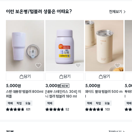
이런 보온병/텀블러 상품은 어때요?
전체보기
담기
담기
담기
5,000
3,000
5,000
5,0
원
원
원
NEW
스텐 대용량 텀블러 800ml
[내부 스테인리스 304] 미
와이드 빨대 텀블러 500 m
투웨이
퍼플
니 컬러 텀블러 180 ml
l
l
택배배송
매장픽업
오늘배송
택배배송
택배배송
매장픽업
오늘배송
택배
631
52
103
별점 4.7점
별점 4.7점
별점 4.7점
별점 
건 작성
건 작성
건 작성