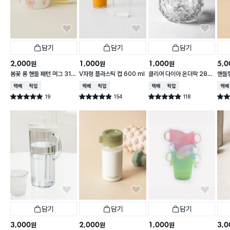
담기
담기
담기
2,000
1,000
1,000
5,0
원
원
원
봄꽃 롱 핸들 패턴 머그 310
V자형 플라스틱 컵 600 ml
클리어 다이아 온더락 280
핸들
ml
ml
0 m
택배배송
매장픽업
택배배송
매장픽업
택배배송
매장픽업
택배
19
154
118
별점 5.0점
별점 4.9점
별점 4.9점
별점 
건 작성
건 작성
건 작성
담기
담기
담기
3,000
2,000
1,000
3,0
원
원
원