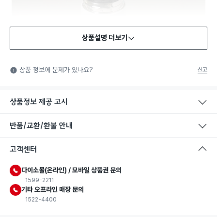
상품설명 더보기
식품용 기구
식품용 기구: 식품위생법에서 정한 규격에 따라 제조되어 식품 또
상품 정보에 문제가 있나요?
신고
는 식품첨가물에 사용할 수 있는 식품용기구라는 표시입니다.
상품정보 제공 고시
반품/교환/환불 안내
고객센터
다이소몰(온라인) / 모바일 상품권 문의
1599-2211
기타 오프라인 매장 문의
1522-4400