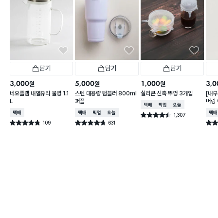
담기
담기
담기
3,000
5,000
1,000
3,0
원
원
원
네오플램 내열유리 물병 1.1
스텐 대용량 텀블러 800ml
실리콘 신축 뚜껑 3개입
[내부
L
퍼플
머링
택배배송
매장픽업
오늘배송
컵 3
택배배송
택배배송
매장픽업
오늘배송
택배
1,307
별점 4.5점
건 작성
109
631
별점 4.8점
별점 4.7점
별점 
건 작성
건 작성