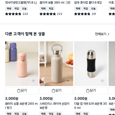
정사각냉장고물병(약1.8 L)
클리어 보틀 380 ml 그린
칼라 종이컵 홀더 6개입
이중 
l
택배배송
매장픽업
오늘배송
택배배송
매장픽업
택배배송
매장픽업
오늘배송
택배
224
222
201
별점 4.8점
별점 4.8점
별점 4.8점
별점 
건 작성
건 작성
건 작성
다른 고객이 함께 본 상품
전체보기
담기
담기
담기
5,000
5,000
5,000
5,0
원
원
원
원터치 심플 보온병 260 m
스테인리스 와이어 손잡이
더블 컵 아웃도어 보온병 30
보온 
l 핑크
보온병
0 ml
택배
택배배송
매장픽업
오늘배송
택배배송
매장픽업
오늘배송
택배배송
매장픽업