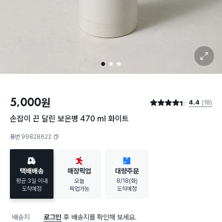
확대 보기
1
2
3
5,000
원
4.4
(18)
별점 4.4점
손잡이 끈 달린 보온병 470 ml 화이트
품번 99828622
복사하기
택배배송
매장픽업
대량주문
평균 3일 이내
오늘
8/18(화)
도착예정
픽업가능
도착예정
배송지
로그인
후 배송지를 확인해 보세요.