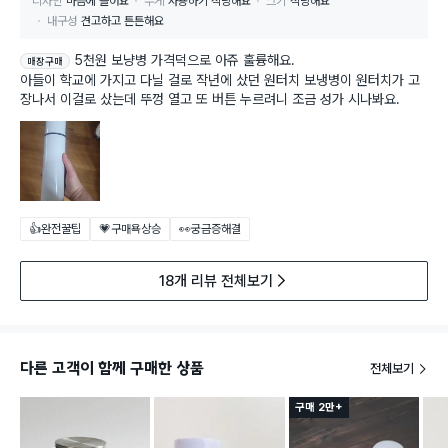
디자인
마음에 들어요
무게
사용하기 적당해요
크기
적당해요
내구성
견고하고 튼튼해요
5천원 보냥병 가격덕으로 아쥬 훌륭해요.
매장구매
아들이 학교에 가지고 다닐 걸로 작년에 샀던 원터치 보냉병이 원터치가 고
장나서 이걸로 샀는데 뚜껑 열고 또 버튼 누르려니 조금 성가 시나봐요.
👍완전꿀팁
💗구매욕상승
👀궁금증해결
18개 리뷰 전체보기
다른 고객이 함께 구매한 상품
전체보기
구매 2만+