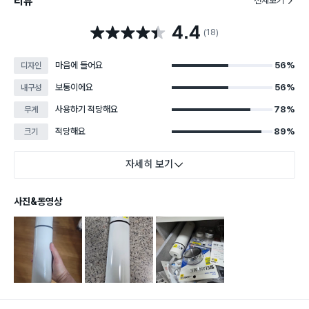
리뷰
전체보기
4.4
별점 4.4점
(18)
마음에 들어요
56%
디자인
보통이에요
56%
내구성
사용하기 적당해요
78%
무게
적당해요
89%
크기
자세히 보기
사진&동영상