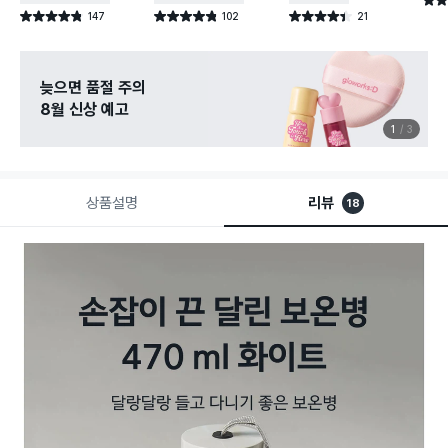
별점 
147
102
21
별점 4.8점
별점 4.8점
별점 4.4점
건 작성
건 작성
건 작성
늦으면 품절 주의
8월 신상 예고
1
3
상품설명
리뷰
18