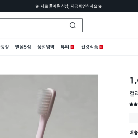
💫 새로 들어온 신상, 지금 확인하세요 💫
랭킹
별점5점
품절임박
뷰티
건강식품
1
컬
별점 
배송