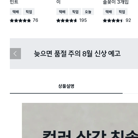
민트
이
솔꽂이 3개입
택배배송
매장픽업
택배배송
매장픽업
오늘배송
택배배송
매장픽업
76
195
92
별점 4.8점
별점 4.6점
별점 4.4점
건 작성
건 작성
건 작성
다이소X카카오페이 8월 결제 혜택 
이
전
슬
라
이
드
상품설명