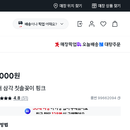
매장 위치 찾기
매장 상품 찾기
배송
이나
픽업
어때요?
로그인
마이페이지
찜 한 상품
장바구니
매장픽업
오늘배송
대량주문
,000
원
러 삼각 칫솔꽂이 핑크
4.8
(51)
품번 99662094
4.8점
복사하기
최근 한달
128명
이
구매했어요
30대 여성
이 가장 많이
구매했어요
최근 한달
128명
이
구매했어요
방법
30대 여성
이 가장 많이
구매했어요