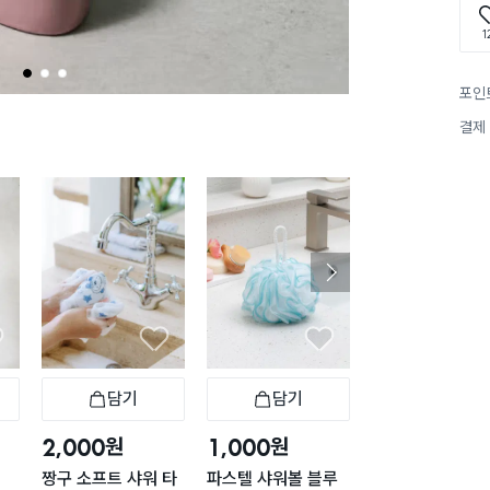
1
1
2
3
포인
결제
담기
담기
담기
바구니
장바구니
장바구니
장
원
원
원
2,000
1,000
1,000
짱구 소프트 샤워 타
파스텔 샤워볼 블루
파스텔 샤워볼 핑