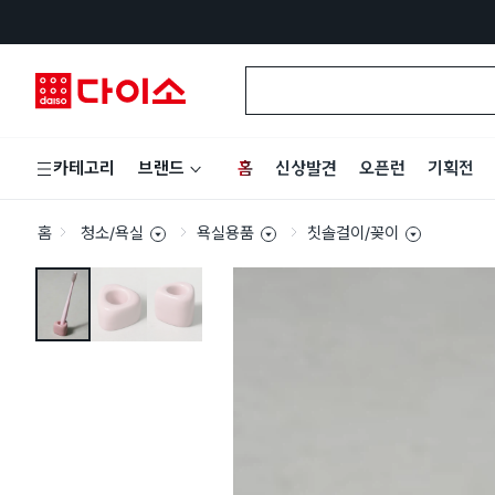
홈
신상발견
오픈런
기획전
카테고리
브랜드
홈
청소/욕실
욕실용품
칫솔걸이/꽂이