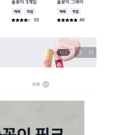
솔꽂이 3개입
솔꽂이 그레이
이 2개입 옐로우
택배배송
매장픽업
택배배송
매장픽업
택배배송
매장픽업
오
50
46
347
별점 4.2점
별점 4.8점
별점 4.6점
건 작성
건 작성
건 작
이벤트
관심 
2
/
3
다
정
음
지
슬
라
이
드
리뷰
51