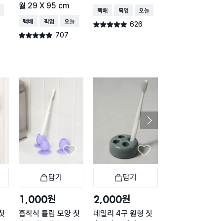
월 29 X 95 cm
배송
택배배송
매장픽업
오늘배송
택배배송
매장픽업
오
택배배송
매장픽업
오늘배송
626
621
별점 4.9점
별점 4.9점
건 작성
건 작
707
별점 4.9점
건 작성
담기
담기
담기
바구니
장바구니
장바구니
장
원
원
원
1,000
2,000
1,000
칫
흡착식 튤립 모양 칫
데일리 4구 원형 칫
흡착 실리콘 칫솔