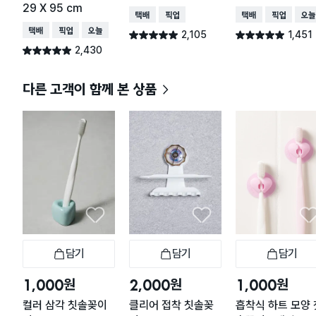
29 X 95 cm
택배배송
매장픽업
택배배송
매장픽업
오늘
택배배송
매장픽업
오늘배송
2,105
1,451
별점 4.9점
별점 4.9점
건 작성
건 작성
2,430
별점 4.9점
건 작성
다른 고객이 함께 본 상품
담기
담기
담기
장바구니
장바구니
장
원
원
원
1,000
2,000
1,000
컬러 삼각 칫솔꽂이
클리어 접착 칫솔꽂
흡착식 하트 모양 