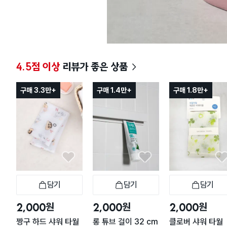
4.5점 이상
리뷰가 좋은 상품
구매 3.3만+
구매 1.4만+
구매 1.8만+
담기
담기
담기
장바구니
장바구니
장
원
원
원
2,000
2,000
2,000
짱구 하드 샤워 타월
롱 튜브 걸이 32 cm
클로버 샤워 타월