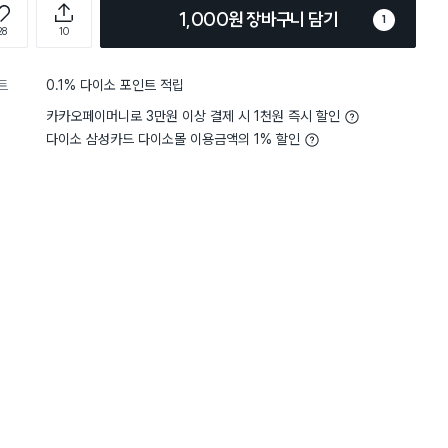
1,000원 장바구니 담기
1
28
10
트
0.1% 다이소 포인트 적립
카카오페이머니로 3만원 이상 결제 시 1천원 즉시 할인
다이소 삼성카드 다이소몰 이용금액의 1% 할인
담기
담기
담기
바구니
장바구니
장바구니
장
원
원
원
5,000
2,000
2,000
크
비타민 샤워 필터 (레
퍼플 샤워 타월
토이스토리 랏소