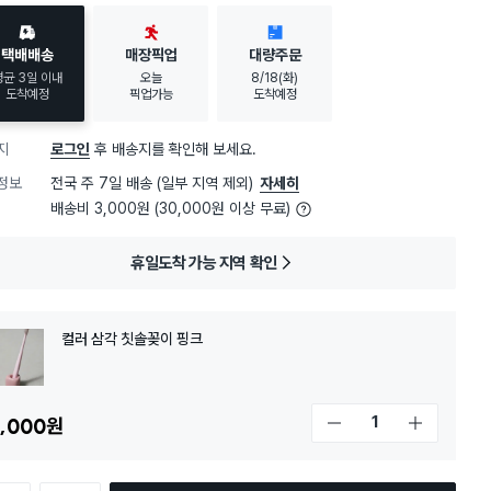
택배배송
매장픽업
대량주문
평균 3일 이내
오늘
8/18(화)
도착예정
픽업가능
도착예정
지
로그인
후 배송지를 확인해 보세요.
정보
전국 주 7일 배송 (일부 지역 제외)
자세히
배송비 3,000원 (30,000원 이상 무료)
휴일도착 가능 지역 확인
컬러 삼각 칫솔꽂이 핑크
,000
원
개수 감소
개수 증가