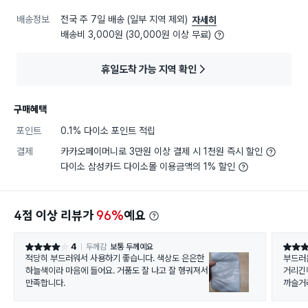
배송정보
전국 주 7일 배송 (일부 지역 제외)
자세히
배송비 3,000원 (30,000원 이상 무료)
휴일도착 가능 지역 확인
구매혜택
포인트
0.1% 다이소 포인트 적립
결제
카카오페이머니로 3만원 이상 결제 시 1천원 즉시 할인
다이소 삼성카드 다이소몰 이용금액의 1% 할인
4점 이상 리뷰가
96%
예요
4
두께감
보통 두께예요
별점 4점
별점 5
적당히 부드러워서 사용하기 좋습니다. 색상도 은은한
부드러
하늘색이라 마음에 들어요. 거품도 잘 나고 잘 헹궈져서
거리긴해요. 그래도 적응하면 괜
만족합니다.
까슬거