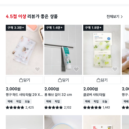
4.5점 이상
리뷰가 좋은 상품
전체보기
구매 3.3만+
구매 1.4만+
구매 1.8만+
담기
담기
담기
2,000
2,000
2,000
2,0
원
원
원
짱구 하드 샤워 타월 29 X
롱 튜브 걸이 32 cm
클로버 샤워 타월
짱구 
95 cm
X 9
택배배송
매장픽업
오늘배송
택배배송
매장픽업
택배배송
매장픽업
오늘배송
택배
2,425
2,102
1,443
별점 4.9점
별점 4.9점
별점 4.9점
별점 
건 작성
건 작성
건 작성