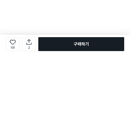
구매하기
101
2
로그인
온라인 다이소몰 1599-2211
온라인 다이소몰
다이소 매장 1522-4400
다이소 매장
평일 09:00 ~ 18:00
평일 09:00 ~ 18:00
주문조회
매장 상품 찾기
취소/교환/반품 신청
매장 위치 찾기
공지사항
1:1 문의
FAQ
고객센터
1:1 문의
제휴문의