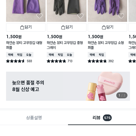
담기
담기
담기
1,500
1,500
1,500
1,5
원
원
원
하얀손 뷰티 고무장갑 대형
하얀손 뷰티 고무장갑 중형
하얀손 뷰티 고무장갑 소형
하얀
퍼플
그레이
퍼플
그레
택배배송
매장픽업
오늘배송
택배배송
매장픽업
오늘배송
택배배송
매장픽업
택배
593
713
392
별점 4.6점
별점 4.8점
별점 4.8점
별점 
건 작성
건 작성
건 작성
늦으면 품절 주의
8월 신상 예고
1
3
상품설명
리뷰
575