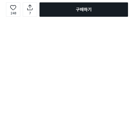
구매하기
248
7
로그인
온라인 다이소몰 1599-2211
온라인 다이소몰
다이소 매장 1522-4400
다이소 매장
평일 09:00 ~ 18:00
평일 09:00 ~ 18:00
주문조회
매장 상품 찾기
취소/교환/반품 신청
매장 위치 찾기
공지사항
1:1 문의
FAQ
고객센터
1:1 문의
제휴문의
앱 장애/신고
멤버십