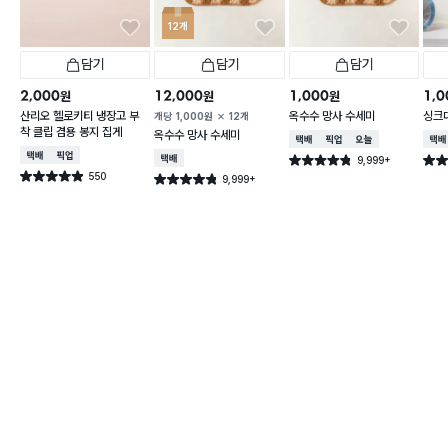
12개
담기
담기
담기
2,000
12,000
1,000
1,0
원
원
원
산리오 헬로키티 냉장고 부
옥수수 망사 수세미
싱크
개당
1,000
원
12개
착 클립 겸용 봉지 집게
옥수수 망사 수세미
택배배송
매장픽업
오늘배송
택배
택배배송
매장픽업
택배배송
9,999+
별점 4.8점
별점 
건 작성
550
별점 4.9점
9,999+
별점 4.8점
건 작성
건 작성