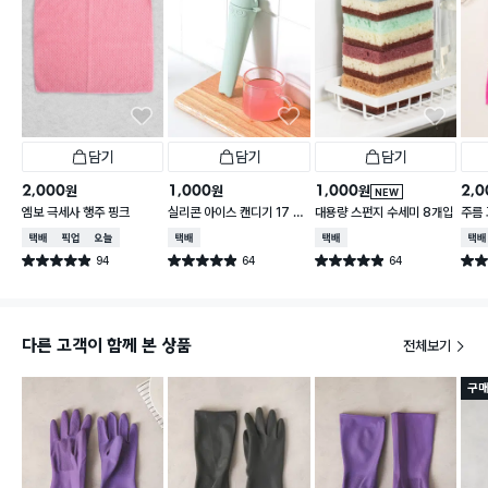
담기
담기
담기
2,000
1,000
1,000
2,0
원
원
원
NEW
엠보 극세사 행주 핑크
실리콘 아이스 캔디기 17 X
대용량 스펀지 수세미 8개입
주름
4 cm
택배배송
매장픽업
오늘배송
택배배송
택배배송
택배
94
64
64
별점 4.9점
별점 4.9점
별점 4.9점
별점 
건 작성
건 작성
건 작성
다른 고객이 함께 본 상품
전체보기
구매