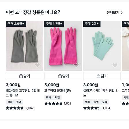
이런 고무장갑 상품은 어때요?
전체보기
구매 2.9만+
구매 1.7만+
구매 2만+
구매
담기
담기
담기
3,000
5,000
3,000
1,0
원
원
원
태화 컬러 고무장갑 2켤레
고무장갑 6켤레 (중)
실리콘 수세미 양손 장갑 민
고무
그레이 M
트
택배배송
매장픽업
택배
택배배송
매장픽업
택배배송
매장픽업
오늘배송
1,809
별점 4.8점
별점 
건 작성
2,062
1,064
별점 4.8점
별점 4.4점
건 작성
건 작성