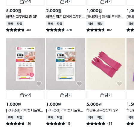
담기
담기
담기
5,000
2,000
1,000
1,0
원
원
원
하얀손 고무장갑 중 3P
하얀손 짧은 길이형 고무장
[국내생산] 러버랩 두꺼운니
[국내
갑
트릴장갑 6매 대형 블랙
갑 1
택배배송
매장픽업
택배배송
매장픽업
택배배송
매장픽업
택배
461
370
102
별점 4.8점
별점 4.7점
별점 4.6점
별점 
건 작성
건 작성
건 작성
담기
담기
담기
1,000
1,000
5,000
1,5
원
원
원
[국내생산] 러버랩 니트릴장
[국내생산] 러버랩 니트릴장
하얀손 고무장갑 대 3P
하얀
갑 10매 소형 크림핑크
갑 10매 중형 화이트
퍼플
택배배송
매장픽업
택배배송
매장픽업
택배배송
매장픽업
택배
136
113
488
별점 4.7점
별점 4.9점
별점 4.8점
별점 
건 작성
건 작성
건 작성