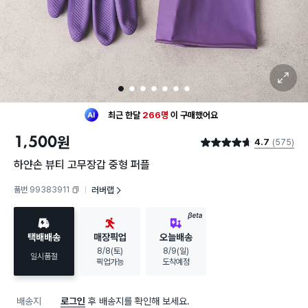
확대 보기
1
2
3
4
5
6
7
최근 한달
266명
이
구매했어요
30대 여성
이 가장 많이
구매했어요
최근 한달
266명
이
구매했어요
1,500
원
4.7
(575)
30대 여성
이 가장 많이
구매했어요
별점 4.7점
하얀손 뷰티 고무장갑 중형 퍼플
품번 99383911
러버랩
복사하기
BETA
택배배송
매장픽업
오늘배송
8/8(토)
8/9(일)
일시품절
픽업가능
도착예정
배송지
로그인
후 배송지를 확인해 보세요.