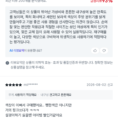
93%
최근 리뷰 200개를 분석했어요.
긍정리뷰
고객님들은 이 상품의 뛰어난 가성비와 튼튼한 내구성에 높은 만족도
를 보이며, 특히 화사하고 세련된 보라색 색상이 주방 분위기를 밝게
만들어주고 기분 좋은 사용 경험을 선사한다는 의견이 많습니다. 손에
잘 맞는 편안한 착용감과 적절한 사이즈는 성인 여성에게 특히 인기가
있으며, 잦은 교체 없이 오래 사용할 수 있어 실용적입니다. 재구매율
이 높고, 다양한 색상으로 구비하여 위생적으로 사용하기에 적합하다
는 평가입니다.
AI
리뷰요약
이 유용했나요?
리뷰요약은 상품의 의학적 효능 · 효과 및 품질인증과 무관합니다. 정확한 정보는
상품설명을 참고해 주세요.
mil******
2026-08-02
신고
별점 5점
무게
사용하기 적당해요
내구성
견고하고 튼튼해요
색상이 이뻐서 구매했어요.. 쨍한색은 아니지만
거의 핑크쓰다가 ㅋㅋㅋ
설겆이하기 싫을땐 아이템 빨인거같아요