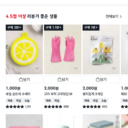
4.5점 이상
리뷰가 좋은 상품
전체보기
구매 2만+
구매 1.1만+
구매 1만+
담기
담기
담기
1,000
2,000
2,000
1,0
원
원
원
과일 손뜨개 수세미
고리 부착 고무장갑 M
봉지집게 3개입
파워 
택배배송
매장픽업
오늘배송
택배배송
매장픽업
택배배송
매장픽업
오늘배송
택배
1,161
888
850
별점 4.9점
별점 4.9점
별점 4.9점
별점 
건 작성
건 작성
건 작성