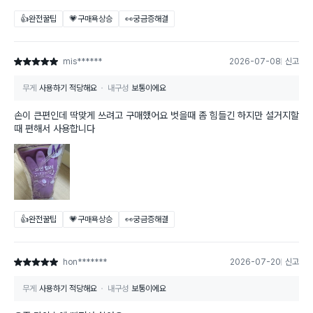
👍완전꿀팁
💗구매욕상승
👀궁금증해결
mis******
2026-07-08
신고
별점 5점
무게
사용하기 적당해요
내구성
보통이에요
손이 큰편인데 딱맞게 쓰려고 구매했어요 벗을때 좀 힘들긴 하지만 설거지할
때 편해서 사용합니다
👍완전꿀팁
💗구매욕상승
👀궁금증해결
hon*******
2026-07-20
신고
별점 5점
무게
사용하기 적당해요
내구성
보통이에요