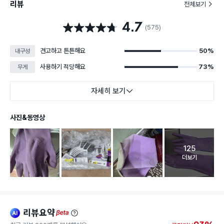
리뷰
전체보기
4.7
별점 4.7점
(575)
견고하고 튼튼해요
50%
내구성
사용하기 적당해요
73%
무게
자세히 보기
사진&동영상
125
고객 리뷰 
더보기
리뷰요약
ai
beta