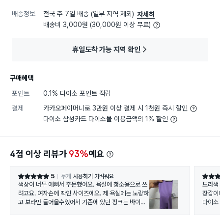
배송정보
전국 주 7일 배송 (일부 지역 제외)
자세히
배송비 3,000원 (30,000원 이상 무료)
휴일도착 가능 지역 확인
구매혜택
포인트
0.1% 다이소 포인트 적립
결제
카카오페이머니로 3만원 이상 결제 시 1천원 즉시 할인
다이소 삼성카드 다이소몰 이용금액의 1% 할인
4점 이상 리뷰가
93%
예요
5
무게
사용하기 가벼워요
별점 5점
별점 5
색상이 너무 예뻐서 주문했어요. 욕실에 청소용으로 쓰
보라색
려고요. 여자손에 딱인 사이즈에요. 제 욕실에는 노랑하
장갑이
고 보라만 들어올수있어서 기존에 있던 핑크는 바이바
다이소
잇