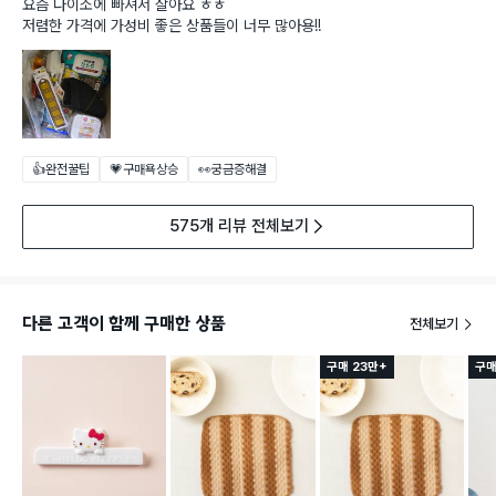
요즘 다이소에 빠져서 살아요 ㅎㅎ
저렴한 가격에 가성비 좋은 상품들이 너무 많아용!!
👍완전꿀팁
💗구매욕상승
👀궁금증해결
575개 리뷰 전체보기
다른 고객이 함께 구매한 상품
전체보기
구매 23만+
구매