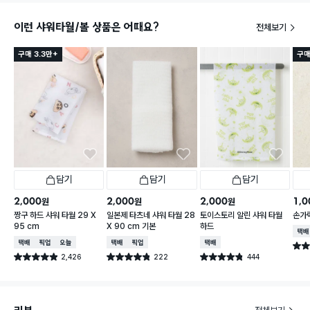
이런 샤워타월/볼 상품은 어때요?
전체보기
구매 3.3만+
구매
담기
담기
담기
2,000
2,000
2,000
1,0
원
원
원
짱구 하드 샤워 타월 29 X
일본제 타츠네 샤워 타월 28
토이스토리 알린 샤워 타월
손가
95 cm
X 90 cm 기본
하드
택배
택배배송
매장픽업
오늘배송
택배배송
매장픽업
택배배송
별점 
2,426
222
444
별점 4.9점
별점 4.8점
별점 4.8점
건 작성
건 작성
건 작성