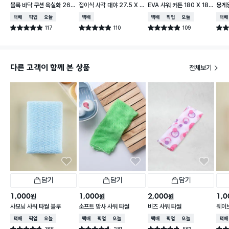
볼록 바닥 쿠션 욕실화 260
접이식 사각 대야 27.5 X 2
EVA 샤워 커튼 180 X 180
뭉게뭉
~280 mm
3 cm
cm
cm
택배배송
매장픽업
오늘배송
택배배송
택배배송
매장픽업
오늘배송
택배
117
110
109
별점 4.9점
별점 4.9점
별점 4.9점
별점 
건 작성
건 작성
건 작성
다른 고객이 함께 본 상품
전체보기
담기
담기
담기
1,000
1,000
2,000
1,0
원
원
원
샤모닝 샤워 타월 블루
소프트 망사 샤워 타월
비즈 샤워 타월
웨이브
택배배송
매장픽업
오늘배송
택배배송
매장픽업
오늘배송
택배배송
매장픽업
오늘배송
택배
365
281
563