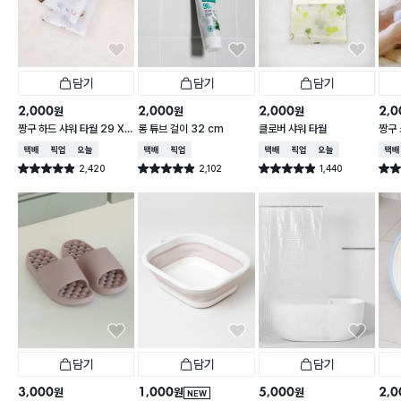
담기
담기
담기
2,000
2,000
2,000
2,0
원
원
원
짱구 하드 샤워 타월 29 X
롱 튜브 걸이 32 cm
클로버 샤워 타월
짱구 
95 cm
X 9
택배배송
매장픽업
오늘배송
택배배송
매장픽업
택배배송
매장픽업
오늘배송
택배
2,420
2,102
1,440
별점 4.9점
별점 4.9점
별점 4.9점
별점 
건 작성
건 작성
건 작성
담기
담기
담기
3,000
1,000
5,000
2,0
원
원
원
NEW