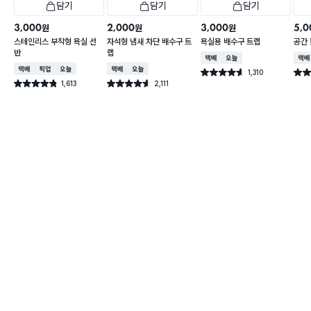
담기
담기
담기
3,000
2,000
3,000
5,0
원
원
원
스테인리스 부착형 욕실 선
자석형 냄새 차단 배수구 트
욕실용 배수구 트랩
공간 
반
랩
택배배송
오늘배송
택배
택배배송
매장픽업
오늘배송
택배배송
오늘배송
1,310
별점 4.6점
별점 
건 작성
1,613
2,111
별점 4.8점
별점 4.6점
건 작성
건 작성