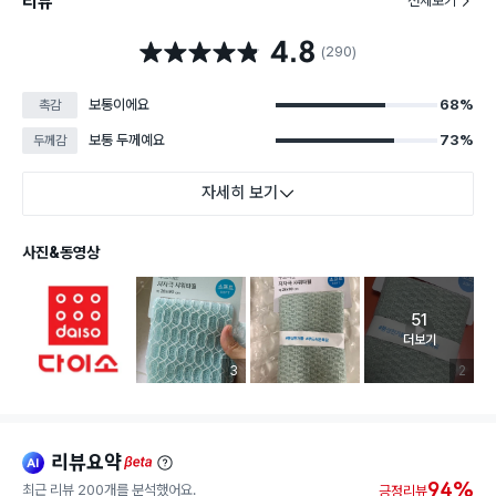
리뷰
전체보기
4.8
별점 4.8점
(290)
보통이에요
68%
촉감
보통 두께예요
73%
두께감
자세히 보기
사진&동영상
51
고객 리뷰 
더보기
리뷰 이미지 등록 개수
3
리뷰 이미
2
리뷰요약
ai
beta
94%
최근 리뷰 200개를 분석했어요.
긍정리뷰