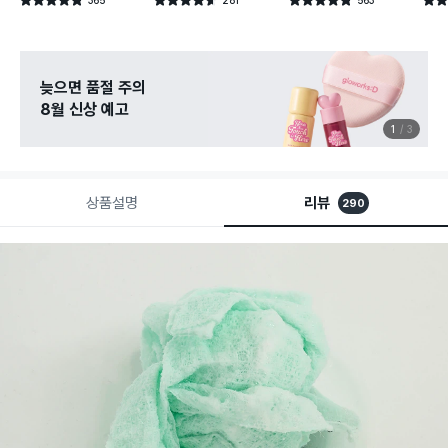
별점 4.8점
별점 4.6점
별점 4.8점
별점 
건 작성
건 작성
건 작성
늦으면 품절 주의
8월 신상 예고
1
3
상품설명
리뷰
290