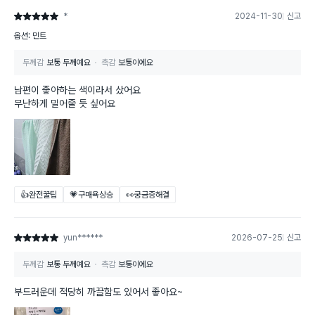
*
2024-11-30
신고
별점 5점
옵션: 민트
두께감
보통 두께예요
촉감
보통이에요
남편이 좋아하는 색이라서 샀어요
무난하게 밀어줄 듯 싶어요
👍완전꿀팁
💗구매욕상승
👀궁금증해결
yun******
2026-07-25
신고
별점 5점
두께감
보통 두께예요
촉감
보통이에요
부드러운데 적당히 까끌함도 있어서 좋아요~