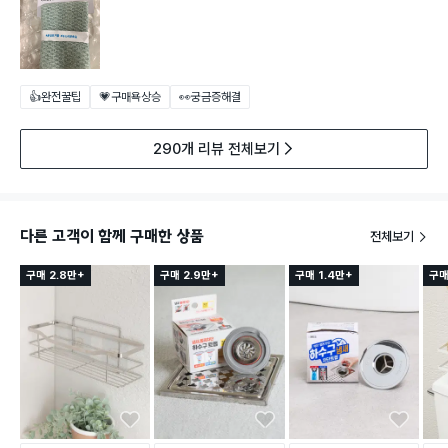
👍완전꿀팁
💗구매욕상승
👀궁금증해결
290개 리뷰 전체보기
다른 고객이 함께 구매한 상품
전체보기
구매 2.8만+
구매 2.9만+
구매 1.4만+
구매