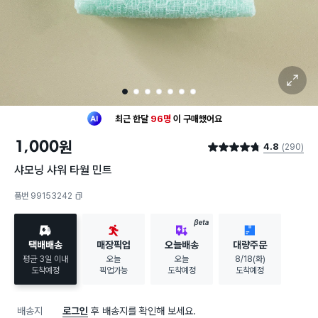
확대 보기
1
2
3
4
5
6
7
최근 한달
96명
이
구매했어요
20대 여성
이 가장 많이
구매했어요
1,000
원
4.8
(290)
최근 한달
96명
이
구매했어요
별점 4.8점
20대 여성
이 가장 많이
구매했어요
샤모닝 샤워 타월 민트
품번 99153242
복사하기
BETA
택배배송
매장픽업
오늘배송
대량주문
평균 3일 이내
오늘
오늘
8/18(화)
도착예정
픽업가능
도착예정
도착예정
배송지
로그인
후 배송지를 확인해 보세요.