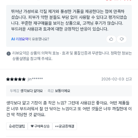
뛰어난 가성비로 각질 제거와 풍성한 거품을 제공한다는 점에 만족하
셨습니다. 피부가 약한 분들도 부담 없이 사용할 수 있다고 평가되었습
니다. 꾸준한 재구매율을 보이는 상품으로, 고객님 후기가 많습니다.
부드러운 사용감과 효과에 대한 긍정적인 반응이 있습니다.
AI
리뷰요약
이 유용했나요?
리뷰요약은 상품의 의학적 효능 · 효과 및 품질인증과 무관합니다. 정확한 정보는
상품설명을 참고해 주세요.
jin******
2026-02-03
신고
별점 5점
두께감
생각보다 얇아요
촉감
보통이에요
생각보다 얇고 기장이 좀 작은 느낌? 그런데 사용감은 좋아요. 어떤 제품들
은 너무 부드러워서 잘 안 닦이는 느낌이고 또 어떤 것들은 너무 까칠한데 이
건 딱 적당한 것 같아요.
👍완전꿀팁
💗구매욕상승
👀궁금증해결