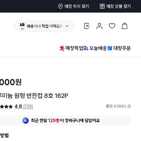
매장 위치 찾기
매장 상품 찾기
배송
이나
픽업
어때요?
로그인
마이페이지
찜 한 상품
장바구니
매장픽업
오늘배송
대량주문
,000
원
미늄 원형 반찬컵 8호 162P
4.8
(139)
품번 93882
4.8점
복사하기
최근 한달
125명
이
장바구니에 담았어요
방법