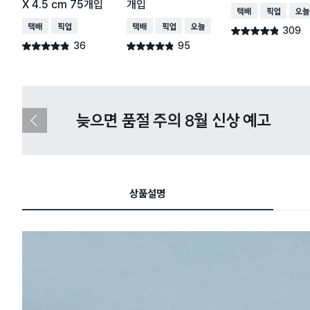
X 4.5 cm 75개입
개입
택배배송
매장픽업
오늘
택배배송
매장픽업
택배배송
매장픽업
오늘배송
309
별점 4.8점
건 작성
36
95
별점 4.8점
별점 4.8점
건 작성
건 작성
다이소X카카오페이 8월 결제 혜택 
이
전
슬
라
이
드
상품설명