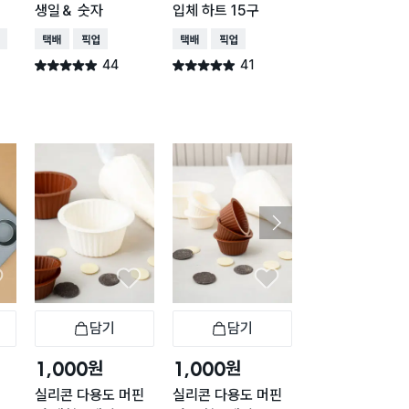
생일＆ 숫자
입체 하트 15구
택배배송
오늘배송
배송
택배배송
매장픽업
택배배송
매장픽업
673
별점 4.8점
건 작
44
41
별점 4.9점
별점 4.9점
건 작성
건 작성
담기
담기
담기
바구니
장바구니
장바구니
장
원
원
원
1,000
1,000
1,000
실리콘 다용도 머핀
실리콘 다용도 머핀
실리콘 마들렌 틀