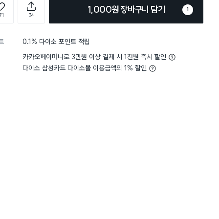
1,000원 장바구니 담기
1
71
34
트
0.1% 다이소 포인트 적립
카카오페이머니로 3만원 이상 결제 시 1천원 즉시 할인
다이소 삼성카드 다이소몰 이용금액의 1% 할인
담기
담기
담기
바구니
장바구니
장바구니
장
원
원
원
2,000
3,000
5,000
사각 빵틀 23cm
원형 6구 빵틀
네오플램 티타늄