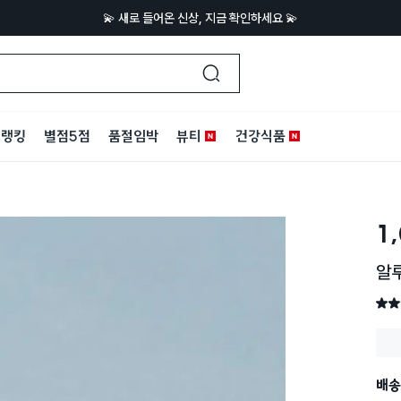
💫 새로 들어온 신상, 지금 확인하세요 💫
랭킹
별점5점
품절임박
뷰티
건강식품
1
알루
별점 
배송