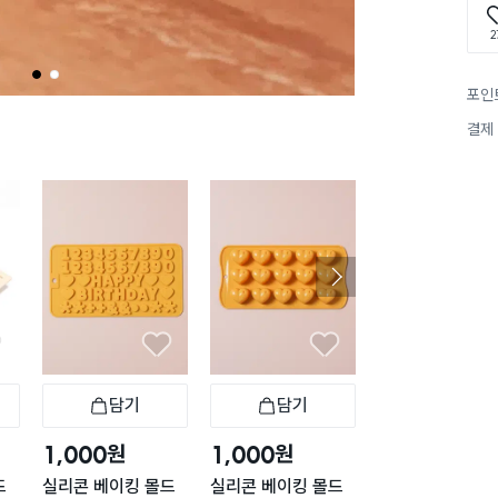
2
1
2
포인
결제
구매 1.1만+
담기
담기
담기
바구니
장바구니
장바구니
장
원
원
원
1,000
1,000
500
드
실리콘 베이킹 몰드
실리콘 베이킹 몰드
둥근 스크래퍼