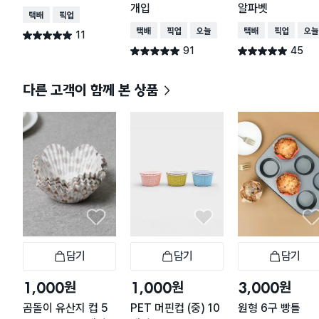
개입
알파벳
택배배송
매장픽업
택배배송
매장픽업
오늘배송
택배배송
매장픽업
오늘
11
별점 5.0점
건 작성
91
45
별점 4.9점
별점 4.9점
건 작성
건 작성
다른 고객이 함께 본 상품
담기
담기
담기
장바구니
장바구니
장
원
원
원
1,000
1,000
3,000
곰돌이 유산지 컵 5
PET 머핀컵 (중) 10
원형 6구 빵틀