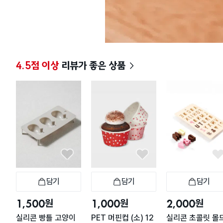
4.5점 이상
리뷰가 좋은 상품
담기
담기
담기
장바구니
장바구니
장
원
원
원
1,500
1,000
2,000
실리콘 빵틀 고양이
PET 머핀컵 (소) 12
실리콘 초콜릿 몰