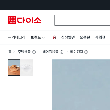
홈
신상발견
오픈런
기획전
카테고리
브랜드
홈
주방용품
베이킹용품
베이킹컵