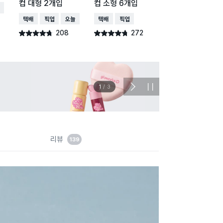
컵 대형 2개입
컵 소형 6개입
구 조개
배송
택배배송
매장픽업
오늘배송
택배배송
매장픽업
택배배송
매장픽업
208
272
123
별점 4.7점
별점 4.7점
별점 4.7점
건 작성
건 작성
건 작
이벤트
관심 
2
/
3
다
정
음
지
슬
라
이
드
리뷰
139