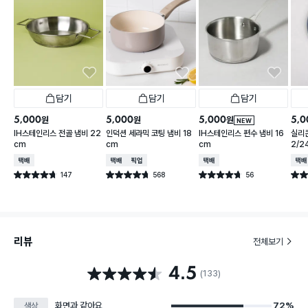
담기
담기
담기
5,000
5,000
5,000
5,0
원
원
원
NEW
IH스테인리스 전골 냄비 22
인덕션 세라믹 코팅 냄비 18
IH스테인리스 편수 냄비 16
실리콘
cm
cm
cm
2/2
택배배송
택배배송
매장픽업
택배배송
택배
147
568
56
별점 4.7점
별점 4.7점
별점 4.7점
별점 
건 작성
건 작성
건 작성
리뷰
전체보기
4.5
별점 4.5점
(133)
화면과 같아요
72%
색상