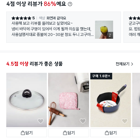
4점 이상 리뷰가
86%
예요
5
색상
화면과 같아요
별점 5점
별점 5
사용해 보고 리뷰를 올려보고 싶었어요~
군고구마
냄비 바닥에 구멍이 있어서 이게 될까 의심을 했는데,
요. 법
사용설명서대로 중불에 20~30분 정도 두니 고구마가
여러 개
2
삶아지긴해요~ 냄새는 군고구마향이 나더라고요. 조금
식혀서 잡아보니 겉껍질도 군고구마 같고 맛도 비슷하
네요. 잘 산거 같아요~ 만족합니다!!
4.5점 이상
리뷰가 좋은 상품
전체보기
구매 1.6만+
담기
담기
담기