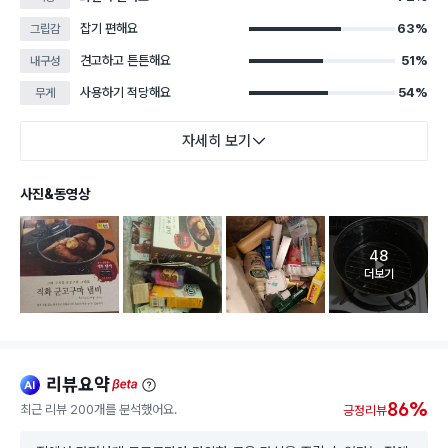
잡기 편해요
63%
그립감
견고하고 튼튼해요
51%
내구성
사용하기 적당해요
54%
무게
자세히 보기
사진&동영상
48
고객 리뷰 
더보기
리뷰요약
ai
beta
86%
최근 리뷰 200개를 분석했어요.
긍정리뷰