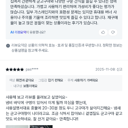
집에서 간편하게 군고구마와 다양한 구운 간식을 즐길 수 있다는 점에
만족하셨습니다. 가볍고 사용하기 편리하며 가성비가 좋다는 평가가
많습니다. 일부 가스레인지와의 호환성 문제는 있지만 휴대용 버너 사
용이나 주의를 기울여 조리하면 맛있게 즐길 수 있다고 합니다. 재구매
율이 높고 많은 분들이 찾는 상품이라는 후기가 있습니다.
AI
리뷰요약
이 유용했나요?
리뷰요약은 상품의 의학적 효능 · 효과 및 품질인증과 무관합니다. 정확한 정보는
상품설명을 참고해 주세요.
pas****
2025-11-08
신고
별점 5점
색상
화면과 같아요
그립감
잡기 편해요
무게
사용하기 가벼워요
내구성
보통이에요
사용해 보고 리뷰를 올려보고 싶었어요~
냄비 바닥에 구멍이 있어서 이게 될까 의심을 했는데,
사용설명서대로 중불에 20~30분 정도 두니 고구마가 삶아지긴해요~ 냄새
는 군고구마향이 나더라고요. 조금 식혀서 잡아보니 겉껍질도 군고구마 같고
맛도 비슷하네요. 잘 산거 같아요~ 만족합니다!!