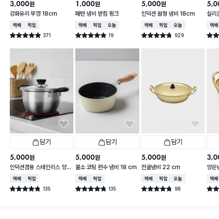
3,000
1,000
5,000
5,0
원
원
원
강화유리 뚜껑 18cm
패턴 냄비 받침 핑크
인덕션 원형 냄비 18cm
실리콘
2/2
택배배송
매장픽업
택배배송
매장픽업
오늘배송
택배배송
매장픽업
오늘배송
택배
371
19
929
별점 4.9점
별점 4.9점
별점 4.8점
별점 
건 작성
건 작성
건 작성
담기
담기
담기
5,000
5,000
5,000
3,0
원
원
원
인덕션겸용 스테인리스 양수
불소 코팅 편수 냄비 18 cm
전골냄비 22 cm
양은냄
냄비 16cm
택배배송
매장픽업
택배배송
매장픽업
택배배송
매장픽업
오늘배송
택배
135
135
98
별점 4.8점
별점 4.8점
별점 4.8점
별점 
건 작성
건 작성
건 작성