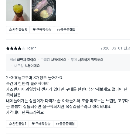
👍완전꿀팁
8
💗구매욕상승
👀궁금증해결
ide**
2026-03-01
신고
별점 4점
색상
화면과 같아요
그립감
보통이에요
무게
사용하기 적당해요
내구성
보통이에요
2~300g고구마 3개정도 들어가요
중간에 한빈씩 돌려줘야함
가스렌지에 과열방지 센서가 있다면 구매를 한빈더생각해보세요 없다면 만
족하실듯
내에들어가는 삼발이가 다리가 솥 아래돌기와 조금 따로노는 느낌임 고구마
는 틈틈히 잘돌려주면 잘구워죄지만 목장갑필수라고 생각되네요
가격대비 만족스러워요
👍완전꿀팁
1
💗구매욕상승
👀궁금증해결