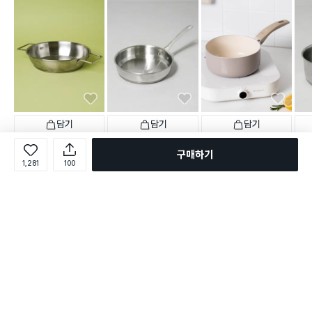
담기
담기
담기
5,000
5,000
5,000
5,0
원
원
원
NEW
구매하기
IH스테인리스 전골 냄비 22
IH스테인리스 후라이팬 20
인덕션 세라믹 코팅 냄비 18
IH스
1,281
100
cm
cm
cm
cm
택배배송
택배배송
택배배송
매장픽업
택배
147
102
568
별점 4.7점
별점 4.6점
별점 4.7점
별점 
건 작성
건 작성
건 작성
로그인