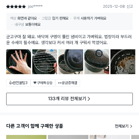
joo*****
2025-12-08
신고
별점 5점
색상
화면과 같아요
그립감
잡기 편해요
무게
사용하기 가벼워요
내구성
보통이에요
군고구마 잘 돼요. 바닥에 구멍이 뚫린 냄비이고 가벼워요. 법랑이라 부드러
운 수세미 필수예요. 생각보다 커서 여러 개 구워서 먹었어요.
👍완전꿀팁
3
💗구매욕상승
👀궁금증해결
133개 리뷰 전체보기
다른 고객이 함께 구매한 상품
전체보기