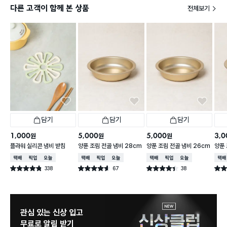
다른 고객이 함께 본 상품
전체보기
담기
담기
담기
1,000
5,000
5,000
3,0
원
원
원
플라워 실리콘 냄비 받침
양푼 조림 전골 냄비 28cm
양푼 조림 전골 냄비 26cm
양푼 
택배배송
매장픽업
오늘배송
택배배송
매장픽업
오늘배송
택배배송
매장픽업
오늘배송
택배
338
67
38
별점 4.8점
별점 4.6점
별점 4.4점
별점 
건 작성
건 작성
건 작성
관심 있는 신상 입고
무료로 알림 받기