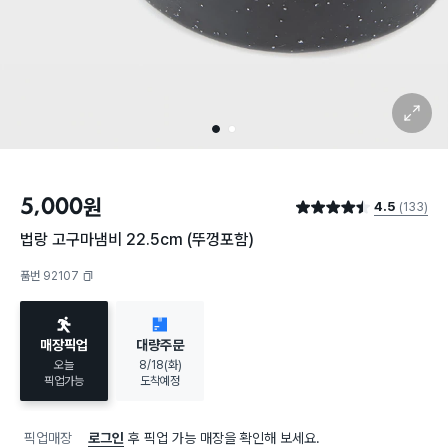
확대 보기
1
2
5,000
원
4.5
(133)
별점 4.5점
법랑 고구마냄비 22.5cm (뚜껑포함)
품번 92107
복사하기
매장픽업
대량주문
오늘
8/18(화)
픽업가능
도착예정
픽업매장
로그인
후 픽업 가능 매장을 확인해 보세요.