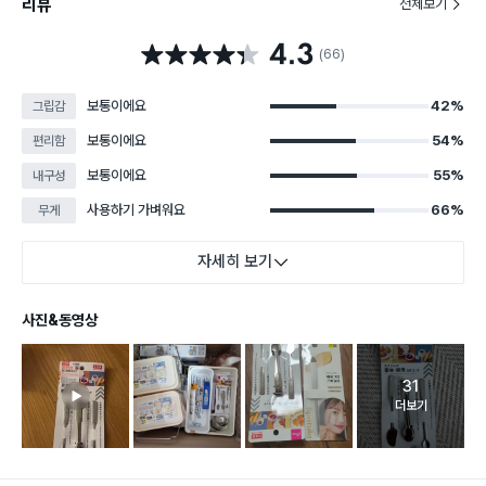
리뷰
전체보기
4.3
별점 4.3점
(66)
보통이에요
42%
그립감
보통이에요
54%
편리함
보통이에요
55%
내구성
사용하기 가벼워요
66%
무게
자세히 보기
사진&동영상
31
고객 리뷰 
더보기