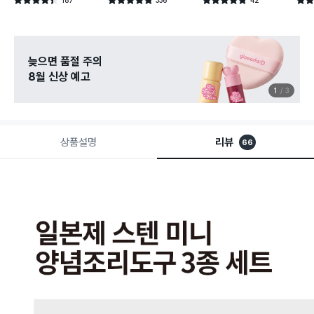
별점 4.4점
별점 4.8점
별점 4.8점
별점 
건 작성
건 작성
건 작성
늦으면 품절 주의
8월 신상 예고
1
3
상품설명
리뷰
66