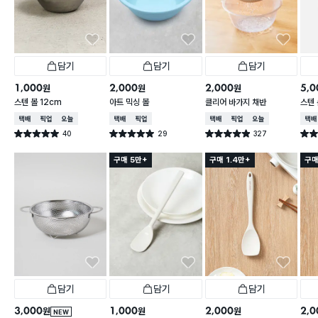
담기
담기
담기
1,000
2,000
2,000
5,0
원
원
원
스텐 볼 12cm
아트 믹싱 볼
클리어 바가지 채반
스텐 
택배배송
매장픽업
오늘배송
택배배송
매장픽업
택배배송
매장픽업
오늘배송
택배
40
29
327
별점 5.0점
별점 5.0점
별점 4.9점
별점 
건 작성
건 작성
건 작성
구매 5만+
구매 1.4만+
구매
담기
담기
담기
3,000
1,000
2,000
2,0
원
원
원
NEW