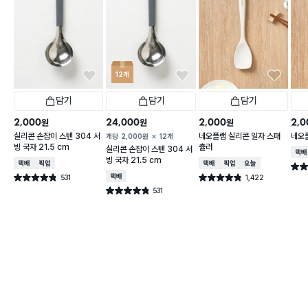
12개
담기
담기
담기
2,000
24,000
2,000
2,0
원
원
원
실리콘 손잡이 스텐 304 서
네오플램 실리콘 일자 스패
네오
개당
2,000
원
12개
빙 국자 21.5 cm
츌러
실리콘 손잡이 스텐 304 서
택배
빙 국자 21.5 cm
택배배송
매장픽업
택배배송
매장픽업
오늘배송
별점 
531
택배배송
1,422
별점 4.8점
별점 4.8점
건 작성
건 작성
531
별점 4.8점
건 작성