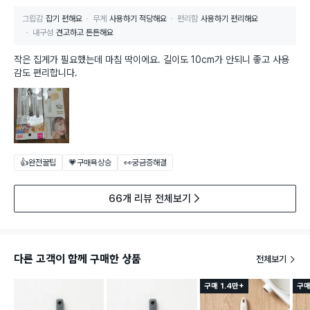
그립감
잡기 편해요
무게
사용하기 적당해요
편리함
사용하기 편리해요
내구성
견고하고 튼튼해요
작은 집게가 필요했는데 마침 딱이에요. 길이도 10cm가 안되니 좋고 사용
감도 편리합니다.
👍완전꿀팁
💗구매욕상승
👀궁금증해결
66개 리뷰 전체보기
다른 고객이 함께 구매한 상품
전체보기
구매 1.4만+
구매