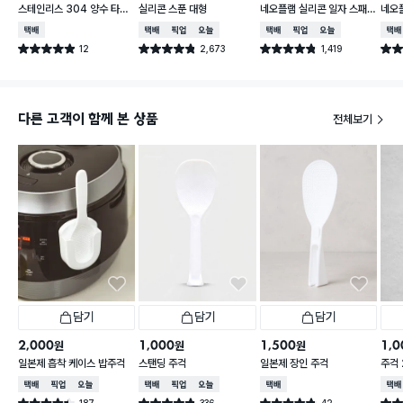
스테인리스 304 양수 타공
실리콘 스푼 대형
네오플램 실리콘 일자 스패
네오
채반 19 cm
츌러
택배배송
택배배송
매장픽업
오늘배송
택배배송
매장픽업
오늘배송
택배
12
2,673
1,419
별점 4.9점
별점 4.8점
별점 4.8점
별점 
건 작성
건 작성
건 작성
다른 고객이 함께 본 상품
전체보기
담기
담기
담기
2,000
1,000
1,500
1,0
원
원
원
일본제 흡착 케이스 밥주걱
스탠딩 주걱
일본제 장인 주걱
주걱 
택배배송
매장픽업
오늘배송
택배배송
매장픽업
오늘배송
택배배송
택배
187
336
42