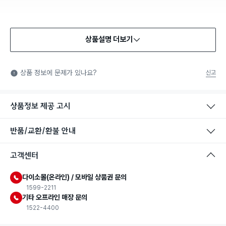
상품설명 더보기
식품용 기구
식품용 기구: 식품위생법에서 정한 규격에 따라 제조되어 식품 또
상품 정보에 문제가 있나요?
신고
는 식품첨가물에 사용할 수 있는 식품용기구라는 표시입니다.
상품정보 제공 고시
반품/교환/환불 안내
고객센터
다이소몰(온라인) / 모바일 상품권 문의
1599-2211
기타 오프라인 매장 문의
1522-4400