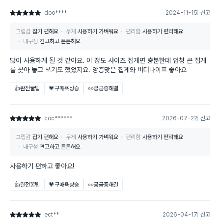
doo****
2024-11-15
신고
별점 5점
그립감
잡기 편해요
무게
사용하기 가벼워요
편리함
사용하기 편리해요
내구성
견고하고 튼튼해요
많이 사용하게 될 것 같아요. 이 정도 사이즈 집게면 충분한데 엄청 큰 집게
를 꽂아 놓고 쓰기도 했었지요. 앙증맞은 집게와 버터나이프 좋아요
👍완전꿀팁
💗구매욕상승
👀궁금증해결
coc******
2026-07-22
신고
별점 5점
그립감
잡기 편해요
무게
사용하기 가벼워요
편리함
사용하기 편리해요
내구성
견고하고 튼튼해요
사용하기 편하고 좋아요!
👍완전꿀팁
💗구매욕상승
👀궁금증해결
ect**
2026-04-17
신고
별점 5점