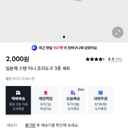
확대 보기
1
최근 한달
157명
이
장바구니에 담았어요
30대 여성
이 가장 많이
구매했어요
2,000
원
4.3
(66)
최근 한달
157명
이
장바구니에 담았어요
별점 4.3점
30대 여성
이 가장 많이
구매했어요
일본제 스텐 미니 조리도구 3종 세트
품번 913173160
복사하기
BETA
택배배송
매장픽업
오늘배송
대량주문
평균 3일 이내
8/9(일)
8/10(월)
8/18(화)
도착예정
픽업가능
도착예정
도착예정
배송지
로그인
후 배송지를 확인해 보세요.