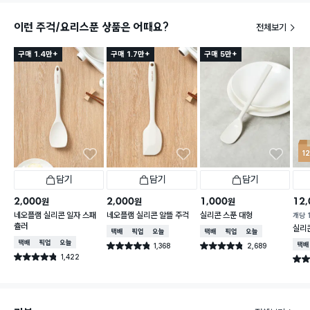
이런 주걱/요리스푼 상품은 어때요?
전체보기
구매 1.4만+
구매 1.7만+
구매 5만+
1
담기
담기
담기
2,000
2,000
1,000
12,
원
원
원
네오플램 실리콘 일자 스패
네오플램 실리콘 알뜰 주걱
실리콘 스푼 대형
개당
츌러
실리
택배배송
매장픽업
오늘배송
택배배송
매장픽업
오늘배송
택배배송
매장픽업
오늘배송
1,368
2,689
택배
별점 4.8점
별점 4.8점
건 작성
건 작성
1,422
별점 4.8점
별점 
건 작성