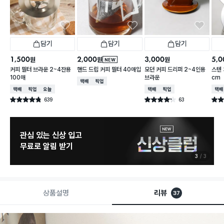
담기
담기
담기
1,500
2,000
3,000
5,0
원
원
원
NEW
커피 필터 브라운 2~4잔용
핸드 드립 커피 필터 40매입
모던 커피 드리퍼 2~4인용
스텐 
100매
브라운
cm
택배배송
매장픽업
택배배송
매장픽업
오늘배송
택배배송
매장픽업
택배
639
63
별점 4.8점
별점 4.2점
별점 
건 작성
건 작성
관심 있는 신상 입고
무료로 알림 받기
3
3
상품설명
리뷰
37