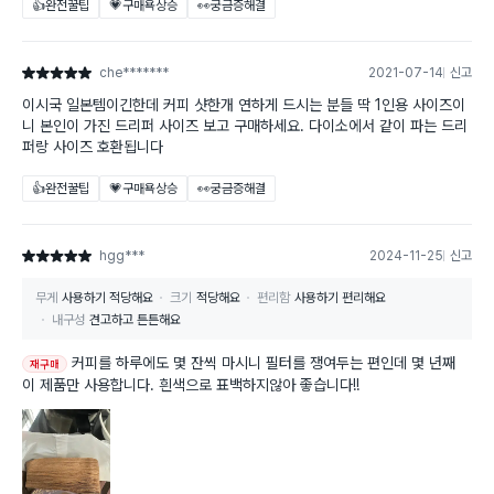
👍완전꿀팁
💗구매욕상승
👀궁금증해결
che*******
2021-07-14
신고
별점 5점
이시국 일본템이긴한데 커피 샷한개 연하게 드시는 분들 딱 1인용 사이즈이
니 본인이 가진 드리퍼 사이즈 보고 구매하세요. 다이소에서 같이 파는 드리
퍼랑 사이즈 호환됩니다
👍완전꿀팁
💗구매욕상승
👀궁금증해결
hgg***
2024-11-25
신고
별점 5점
무게
사용하기 적당해요
크기
적당해요
편리함
사용하기 편리해요
내구성
견고하고 튼튼해요
커피를 하루에도 몇 잔씩 마시니 필터를 쟁여두는 편인데 몇 년째
재구매
이 제품만 사용합니다. 흰색으로 표백하지않아 좋습니다!!