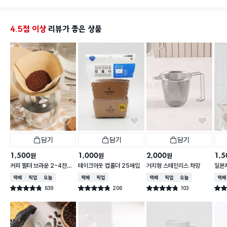
4.5점 이상
리뷰가 좋은 상품
담기
담기
담기
1,500
1,000
2,000
1,5
원
원
원
커피 필터 브라운 2~4잔용
테이크아웃 컵홀더 25매입
거치형 스테인리스 차망
일본제
100매
9.5 
택배배송
매장픽업
오늘배송
택배배송
매장픽업
택배배송
매장픽업
오늘배송
택배
639
206
103
별점 4.8점
별점 4.8점
별점 4.8점
별점 
건 작성
건 작성
건 작성