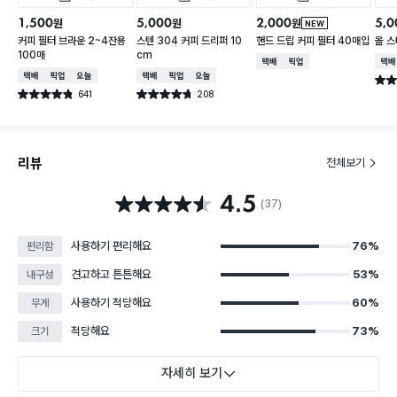
1,500
5,000
2,000
5,0
원
원
원
NEW
커피 필터 브라운 2~4잔용
스텐 304 커피 드리퍼 10
핸드 드립 커피 필터 40매입
올 
100매
cm
택배배송
매장픽업
택배
택배배송
매장픽업
오늘배송
택배배송
매장픽업
오늘배송
별점 
641
208
별점 4.8점
별점 4.7점
건 작성
건 작성
리뷰
전체보기
4.5
별점 4.5점
(37)
사용하기 편리해요
76%
편리함
견고하고 튼튼해요
53%
내구성
사용하기 적당해요
60%
무게
적당해요
73%
크기
자세히 보기