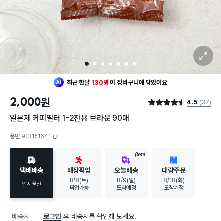
확대 보기
1
2
3
4
5
6
7
최근 한달
130명
이
장바구니에 담았어요
2,000
원
4.5
(37)
별점 4.5점
일본제 커피필터 1-2잔용 브라운 90매
품번 913151641
복사하기
BETA
택배배송
매장픽업
오늘배송
대량주문
8/8(토)
8/9(일)
8/18(화)
일시품절
픽업가능
도착예정
도착예정
배송지
로그인
후 배송지를 확인해 보세요.