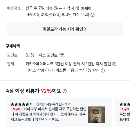
배송정보
전국 주 7일 배송 (일부 지역 제외)
자세히
배송비 3,000원 (30,000원 이상 무료)
휴일도착 가능 지역 확인
구매혜택
포인트
0.1% 다이소 포인트 적립
결제
카카오페이머니로 3만원 이상 결제 시 1천원 즉시 할인
다이소 삼성카드 다이소몰 이용금액의 1% 할인
4점 이상 리뷰가
92%
예요
5
편리함
사용하기 편리해요
별점 5점
별점 5
커피 자주 마셔서 필터를 자주 구입하는 편인
재구매
재구매
데 이 제품은 표백하지 않아 왠지 마음이 놓여요. 자주
두는 편
재고 뜨는걸보니 임기템 인가봐요.
표백하