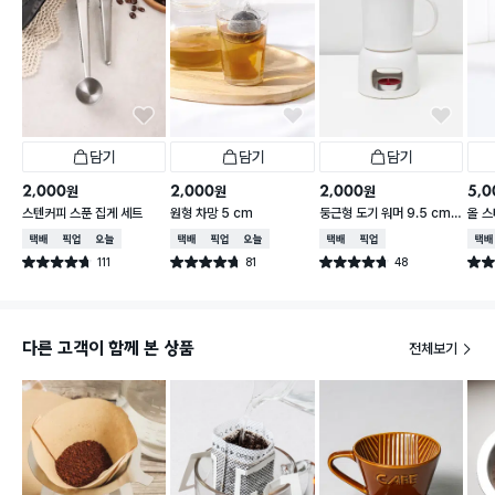
담기
담기
담기
2,000
2,000
2,000
5,0
원
원
원
스텐커피 스푼 집게 세트
원형 차망 5 cm
둥근형 도기 워머 9.5 cm
올 
아이보리
택배배송
매장픽업
오늘배송
택배배송
매장픽업
오늘배송
택배배송
매장픽업
택배
111
81
48
별점 4.7점
별점 4.7점
별점 4.7점
별점 
건 작성
건 작성
건 작성
다른 고객이 함께 본 상품
전체보기