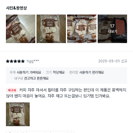
사진&동영상
17
고객 리뷰 
더보기
hgg***
2025-05-01
신고
별점 5점
무게
사용하기 가벼워요
크기
적당해요
편리함
사용하기 편리해요
내구성
견고하고 튼튼해요
커피 자주 마셔서 필터를 자주 구입하는 편인데 이 제품은 표백하지
재구매
않아 왠지 마음이 놓여요. 자주 재고 뜨는걸보니 임기템 인가봐요.