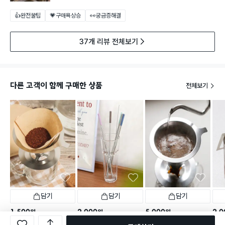
👍완전꿀팁
💗구매욕상승
👀궁금증해결
37개 리뷰 전체보기
다른 고객이 함께 구매한 상품
전체보기
담기
담기
담기
1,500
2,000
5,000
2,0
원
원
원
커피 필터 브라운 2~4잔용
올스텐 기본 빨대＆세척솔 5
스텐 304 커피 드리퍼 10
핸드 