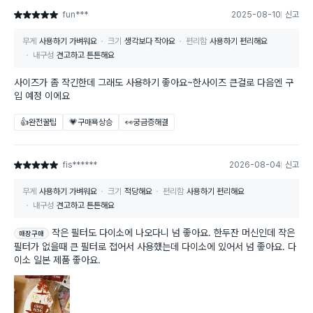
fun***
2025-08-10
신고
별점 5점
무게
사용하기 가벼워요
크기
생각보다 작아요
편리함
사용하기 편리해요
내구성
견고하고 튼튼해요
사이즈가 좀 작긴한데 그래도 사용하기 좋아요~한사이즈 큰걸로 다음엔 구
입 예정 이에요
👍완전꿀팁
💗구매욕상승
👀궁금증해결
fis******
2026-08-04
신고
별점 5점
무게
사용하기 가벼워요
크기
적당해요
편리함
사용하기 편리해요
내구성
견고하고 튼튼해요
작은 필터도 다이소에 나오다니 넘 좋아요. 한두잔 머신인데 작은
매장구매
필터가 없을때 큰 필터로 접어서 사용했는데 다이소에 있어서 넘 좋아요. 다
이소 일본 제품 좋아요.