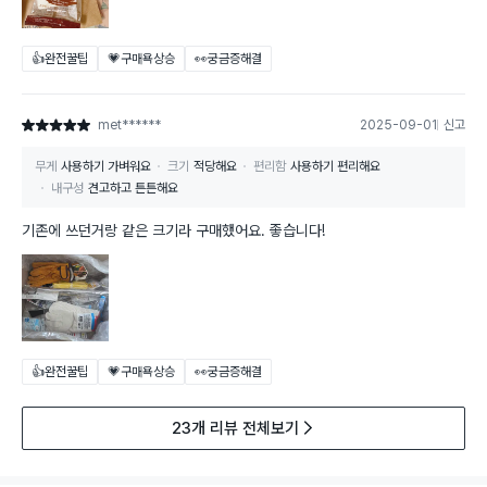
👍완전꿀팁
💗구매욕상승
👀궁금증해결
met******
2025-09-01
신고
별점 5점
무게
사용하기 가벼워요
크기
적당해요
편리함
사용하기 편리해요
내구성
견고하고 튼튼해요
기존에 쓰던거랑 같은 크기라 구매했어요. 좋습니다!
👍완전꿀팁
💗구매욕상승
👀궁금증해결
23개 리뷰 전체보기