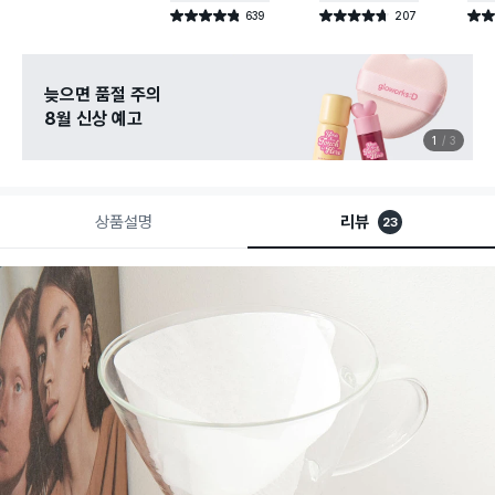
639
207
별점 4.8점
별점 4.7점
별점 
건 작성
건 작성
늦으면 품절 주의
8월 신상 예고
1
3
상품설명
리뷰
23