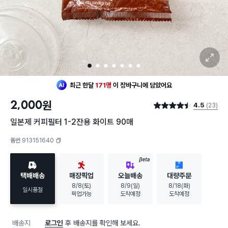
확대 보기
1
2
3
4
5
6
7
최근 한달
171명
이
장바구니에 담았어요
2,000
원
4.5
(23)
별점 4.5점
일본제 커피필터 1-2잔용 화이트 90매
품번 913151640
복사하기
BETA
택배배송
매장픽업
오늘배송
대량주문
8/8(토)
8/9(일)
8/18(화)
일시품절
픽업가능
도착예정
도착예정
배송지
로그인
후 배송지를 확인해 보세요.