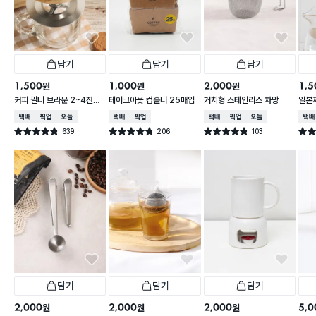
담기
담기
담기
1,500
1,000
2,000
1,5
원
원
원
커피 필터 브라운 2~4잔용
테이크아웃 컵홀더 25매입
거치형 스테인리스 차망
일본제
100매
9.5 
택배배송
매장픽업
오늘배송
택배배송
매장픽업
택배배송
매장픽업
오늘배송
택배
639
206
103
별점 4.8점
별점 4.8점
별점 4.8점
별점 
건 작성
건 작성
건 작성
담기
담기
담기
2,000
2,000
2,000
5,0
원
원
원