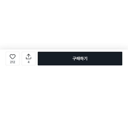
구매하기
212
4
로그인
온라인 다이소몰 1599-2211
온라인 다이소몰
다이소 매장 1522-4400
다이소 매장
평일 09:00 ~ 18:00
평일 09:00 ~ 18:00
주문조회
매장 상품 찾기
취소/교환/반품 신청
매장 위치 찾기
공지사항
1:1 문의