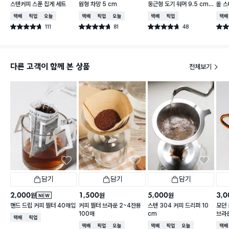
스텐커피 스푼 집게 세트
원형 차망 5 cm
둥근형 도기 워머 9.5 cm
올 
아이보리
택배배송
매장픽업
오늘배송
택배배송
매장픽업
오늘배송
택배배송
매장픽업
택배
111
81
48
별점 4.7점
별점 4.7점
별점 4.7점
별점 
건 작성
건 작성
건 작성
다른 고객이 함께 본 상품
전체보기
담기
담기
담기
2,000
1,500
5,000
3,0
원
원
원
NEW
핸드 드립 커피 필터 40매입
커피 필터 브라운 2~4잔용
스텐 304 커피 드리퍼 10
모던 
100매
cm
브라
택배배송
매장픽업
택배배송
매장픽업
오늘배송
택배배송
매장픽업
오늘배송
택배