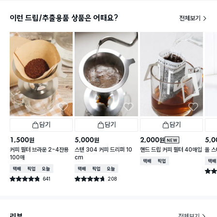
이런 드립/추출용품 상품은 어때요?
전체보기
담기
담기
담기
1,500
5,000
2,000
5,0
원
원
원
NEW
커피 필터 브라운 2~4잔용
스텐 304 커피 드리퍼 10
핸드 드립 커피 필터 40매입
올 
100매
cm
택배배송
매장픽업
택배
택배배송
매장픽업
오늘배송
택배배송
매장픽업
오늘배송
별점 
641
208
별점 4.8점
별점 4.7점
건 작성
건 작성
리뷰
전체보기