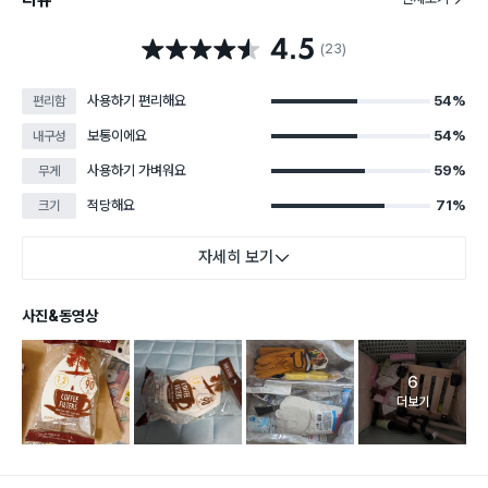
4.5
별점 4.5점
(23)
사용하기 편리해요
54%
편리함
보통이에요
54%
내구성
사용하기 가벼워요
59%
무게
적당해요
71%
크기
자세히 보기
사진&동영상
6
고객 리뷰 
더보기