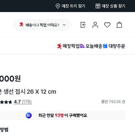
매장 위치 찾기
매장 상품 찾기
배송
이나
픽업
어때요?
로그인
마이페이지
찜 한 상품
장바구니
매장픽업
오늘배송
대량주문
,000
원
 생선 접시 26 X 12 cm
4.7
(178)
품번 79236
4.7점
복사하기
최근 한달
93명
이
구매했어요
30대 여성
이 가장 많이
구매했어요
최근 한달
93명
이
구매했어요
방법
30대 여성
이 가장 많이
구매했어요