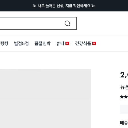
💫 새로 들어온 신상, 지금 확인하세요 💫
랭킹
별점5점
품절임박
뷰티
건강식품
2
뉴본
별점 
배송