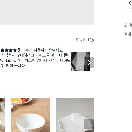
6
포인
결제
리뷰안내
5
무게
사용하기 적당해요
점 5점
별점 5점
 사각접시 구매하려고 다이소를 몇 군데 돌아
디자인 넘 맘에
녔네요. 집앞 다이소엔 없어서 먼거리 다녀왔
계란말이 놓으려
요. 맘에 듭니다.
아요. 다른 분들 후기 보고 깨져서 올까바 걱정
했는데, 포장을
잘 받았어요. 