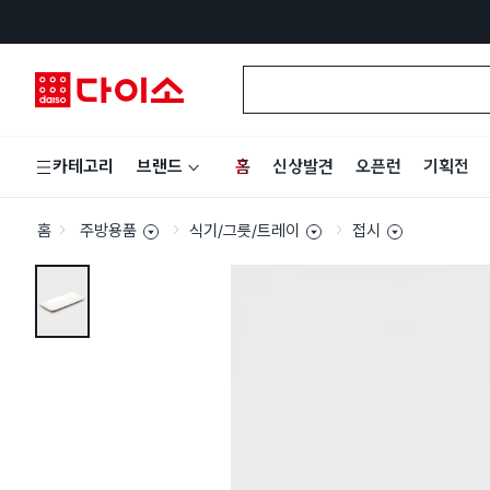
홈
신상발견
오픈런
기획전
카테고리
브랜드
홈
주방용품
식기/그릇/트레이
접시