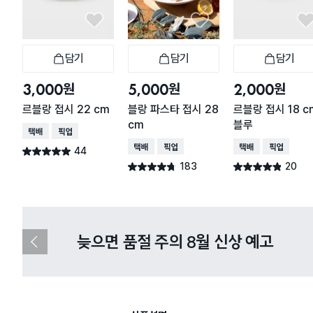
담기
담기
담기
장바구니
장바구니
장
원
원
원
3,000
5,000
2,000
르블랑 접시 22 cm
블랑 파스타 접시 28
르블랑 접시 18 c
cm
블루
택배배송
매장픽업
택배배송
매장픽업
택배배송
매장픽업
44
별점 4.9점
건 작성
183
20
별점 4.7점
별점 4.8점
건 작성
건 작성
다이소X카카오페이 8월 결제 혜택 
이
전
슬
라
이
드