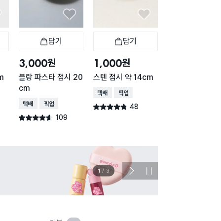
담기
담기
담기
바구니
장바구니
장바구니
장
원
원
원
3,000
1,000
1,000
m
블랑 파스타 접시 20
스텐 접시 약 14cm
뉴본 양각 테두리
cm
시 15 cm
택배배송
매장픽업
택배배송
매장픽업
택배배송
매장픽업
48
별점 4.8점
건 작성
109
19
별점 4.6점
별점 4.8점
건 작성
건 작
이벤트
관심 
2
/
3
다
정
음
지
슬
라
이
드