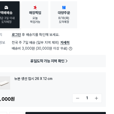
택배배송
매장픽업
대량주문
평균 3일 이내
오늘
8/18(화)
도착예정
픽업가능
도착예정
지
로그인
후 배송지를 확인해 보세요.
정보
전국 주 7일 배송 (일부 지역 제외)
자세히
배송비 3,000원 (30,000원 이상 무료)
휴일도착 가능 지역 확인
뉴본 생선 접시 26 X 12 cm
,000
원
개수 감소
개수 증가