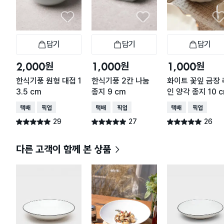
담기
담기
담기
장바구니
장바구니
장
원
원
원
2,000
1,000
1,000
한식기풍 원형 대접 1
한식기풍 2칸 나눔
화이트 꽃잎 금장 
3.5 cm
종지 9 cm
인 양각 종지 10 
택배배송
매장픽업
택배배송
매장픽업
택배배송
매장픽업
29
27
26
별점 5.0점
별점 5.0점
별점 5.0점
건 작성
건 작성
건 작성
다른 고객이 함께 본 상품