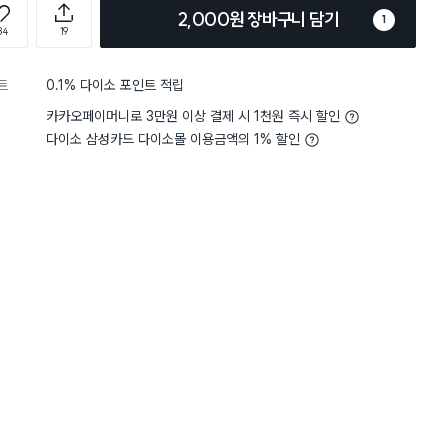
2,000원 장바구니 담기
1
84
19
트
0.1% 다이소 포인트 적립
카카오페이머니로 3만원 이상 결제 시 1천원 즉시 할인
다이소 삼성카드 다이소몰 이용금액의 1% 할인
5
무게
사용하기 적당해요
5
무게
사용
별점 5점
 들어요~~ 생선도 놓지만 주로
뽁뽁이로 꼼꼼하게 포장
고 샀어요. 크기 딱 좋은거 같
다친 곳 없이 잘 도착했어요
꼭 사고 싶었는데 품절로
4
 엄~청 잘해 주셔서 깨지지 않게
기다리다 주문했는데 1개
굿~~
담에 1개 더 사야겠어요.
깔끔하고 사이즈 적당하고
수육 잘라 놓으면 예쁘겠어