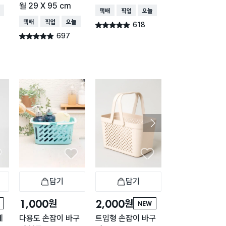
월 29 X 95 cm
몬)
배송
택배배송
매장픽업
오늘배송
택배배송
매장픽업
오늘배송
택배배송
매장픽업
오
618
별점 4.9점
건 작성
697
477
별점 4.9점
별점 4.9점
건 작성
건 작
담기
담기
담기
바구니
장바구니
장바구니
장
원
원
원
1,000
2,000
1,000
NEW
게
다용도 손잡이 바구
트임형 손잡이 바구
뭉게뭉게 미니 목