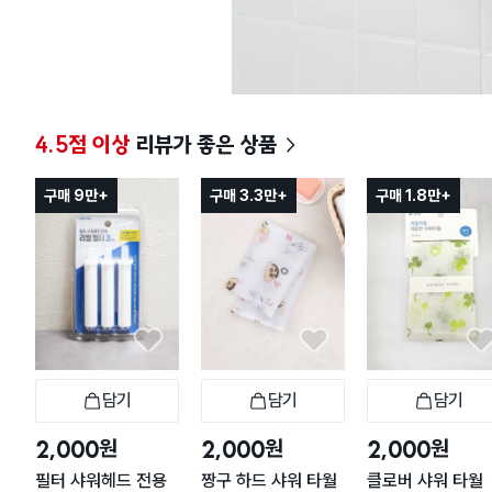
4.5점 이상
리뷰가 좋은 상품
구매 9만+
구매 3.3만+
구매 1.8만+
담기
담기
담기
장바구니
장바구니
장
원
원
원
2,000
2,000
2,000
필터 샤워헤드 전용
짱구 하드 샤워 타월
클로버 샤워 타월