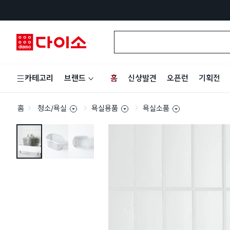
홈
신상발견
오픈런
기획전
카테고리
브랜드
홈
청소/욕실
욕실용품
욕실소품