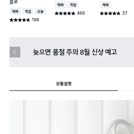
블루
택배배송
매장픽업
택배배송
택배배송
매장픽업
오늘배송
466
37
별점 4.8점
별점 4.7점
건 작성
건 작성
198
별점 4.7점
건 작성
다이소X카카오페이 8월 결제 혜택 
이
전
슬
라
이
드
상품설명