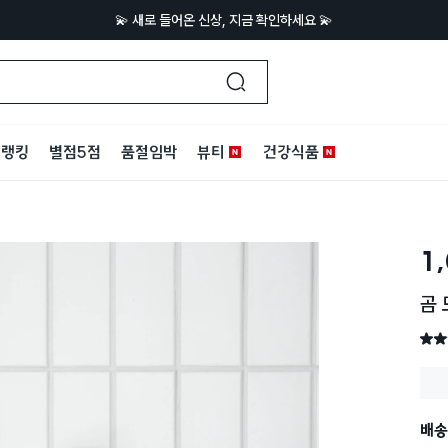
💫 새로 들어온 신상, 지금 확인하세요 💫
랭킹
별점5점
품절임박
뷰티
건강식품
1
곰 
별점 
배송