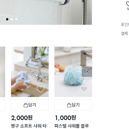
5
1
2
3
포인
결제
담기
담기
담기
바구니
장바구니
장바구니
장
원
원
원
2,000
1,000
5,000
짱구 소프트 샤워 타
파스텔 샤워볼 블루
비타민 샤워 필터 