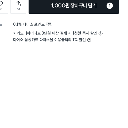
1,000원 장바구니 담기
1
68
60
트
0.1% 다이소 포인트 적립
카카오페이머니로 3만원 이상 결제 시 1천원 즉시 할인
다이소 삼성카드 다이소몰 이용금액의 1% 할인
담기
담기
담기
바구니
장바구니
장바구니
장
원
원
원
2,000
5,000
2,000
(레
퍼플 샤워 타월
비타민 샤워 필터 (라
토이스토리 랏소