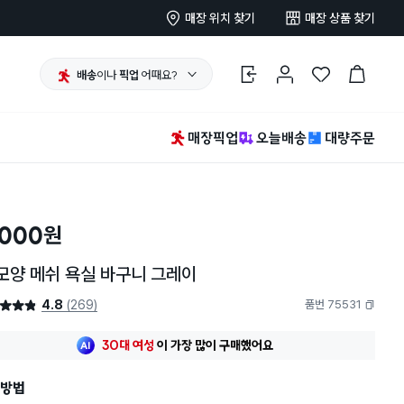
매장 위치 찾기
매장 상품 찾기
배송
이나
픽업
어때요?
로그인
마이페이지
찜 한 상품
장바구니
매장픽업
오늘배송
대량주문
,000
원
모양 메쉬 욕실 바구니 그레이
4.8
(269)
품번 75531
4.8점
복사하기
최근 한달
185명
이
구매했어요
30대 여성
이 가장 많이
구매했어요
최근 한달
185명
이
구매했어요
방법
30대 여성
이 가장 많이
구매했어요