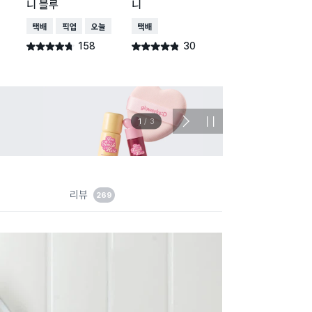
니 블루
니
바구니
택배배송
매장픽업
오늘배송
택배배송
택배배송
매장픽업
158
30
121
별점 4.7점
별점 4.8점
별점 4.8점
건 작성
건 작성
건 작
이벤트
관심 
2
/
3
다
정
음
지
슬
라
이
드
리뷰
269