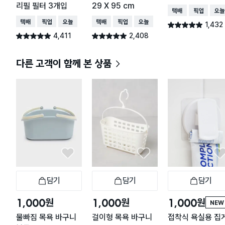
리필 필터 3개입
29 X 95 cm
택배배송
매장픽업
오늘
택배배송
매장픽업
오늘배송
택배배송
매장픽업
오늘배송
1,432
별점 4.9점
건 작성
4,411
2,408
별점 4.9점
별점 4.9점
건 작성
건 작성
다른 고객이 함께 본 상품
담기
담기
담기
장바구니
장바구니
장
원
원
원
1,000
1,000
1,000
NEW
물빠짐 목욕 바구니
걸이형 목욕 바구니
접착식 욕실용 집