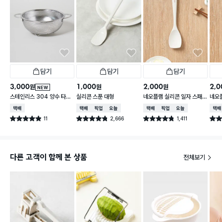
담기
담기
담기
3,000
1,000
2,000
2,0
원
원
원
NEW
스테인리스 304 양수 타공
실리콘 스푼 대형
네오플램 실리콘 일자 스패
네오
채반 19 cm
츌러
택배배송
택배배송
매장픽업
오늘배송
택배배송
매장픽업
오늘배송
택배
11
2,666
1,411
별점 4.9점
별점 4.8점
별점 4.8점
별점 
건 작성
건 작성
건 작성
다른 고객이 함께 본 상품
전체보기