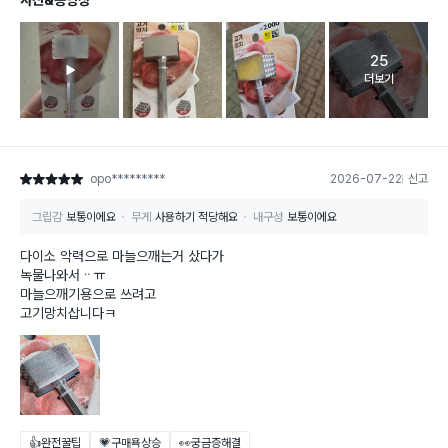
25
고객 리뷰 
더보기
opo*********
2026-07-22
신고
별점 5점
그립감
보통이에요
무게
사용하기 적당해요
내구성
보통이에요
다이소 악력으로 마늘으깨는거 샀다가
녹물나와서ᆢㅠ
마늘으깨기용으로 쓰려고
고기망치삽니다ㅋ
👍완전꿀팁
💗구매욕상승
👀궁금증해결