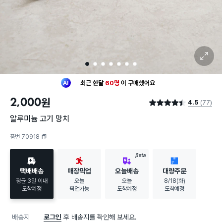
확대 보기
1
2
3
4
5
6
7
최근 한달
60명
이
구매했어요
30대 여성
이 가장 많이
구매했어요
2,000
원
4.5
(77)
최근 한달
60명
이
구매했어요
별점 4.5점
30대 여성
이 가장 많이
구매했어요
알루미늄 고기 망치
품번 70918
복사하기
BETA
택배배송
매장픽업
오늘배송
대량주문
평균 3일 이내
오늘
오늘
8/18(화)
도착예정
픽업가능
도착예정
도착예정
배송지
로그인
후 배송지를 확인해 보세요.