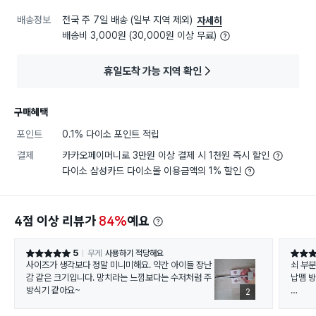
배송정보
전국 주 7일 배송 (일부 지역 제외)
자세히
배송비 3,000원 (30,000원 이상 무료)
휴일도착 가능 지역 확인
구매혜택
포인트
0.1% 다이소 포인트 적립
결제
카카오페이머니로 3만원 이상 결제 시 1천원 즉시 할인
다이소 삼성카드 다이소몰 이용금액의 1% 할인
4점 이상 리뷰가
84%
예요
5
무게
사용하기 적당해요
별점 5점
별점 5
사이즈가 생각보다 정말 미니미해요. 약간 아이들 장난
쇠 부
감 같은 크기입니다. 망치라는 느낌보다는 수저처럼 주
납뗌 방
방식기 같아요~
2
돈까스
고기가