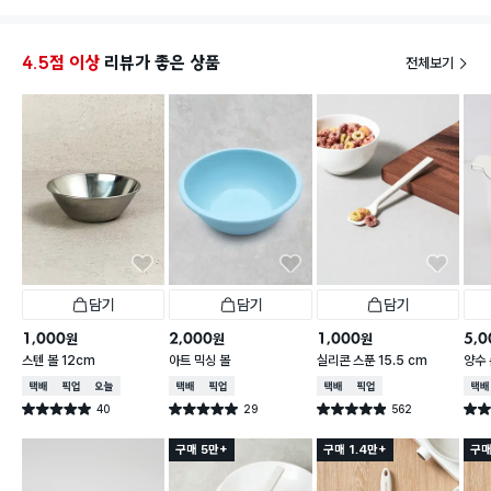
두닥두
4.5점 이상
리뷰가 좋은 상품
전체보기
담기
담기
담기
1,000
2,000
1,000
5,0
원
원
원
스텐 볼 12cm
아트 믹싱 볼
실리콘 스푼 15.5 cm
양수 
택배배송
매장픽업
오늘배송
택배배송
매장픽업
택배배송
매장픽업
택배
40
29
562
별점 5.0점
별점 5.0점
별점 4.9점
별점 
건 작성
건 작성
건 작성
구매 5만+
구매 1.4만+
구매