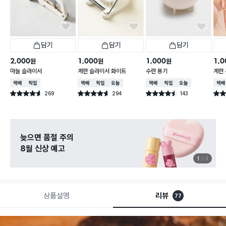
담기
담기
담기
2,000
1,000
1,000
1,0
원
원
원
마늘 슬라이서
계란 슬라이서 화이트
수란 용기
계란
택배배송
매장픽업
택배배송
매장픽업
오늘배송
택배배송
매장픽업
오늘배송
택배
269
294
143
별점 4.6점
별점 4.6점
별점 4.5점
별점 
건 작성
건 작성
건 작성
늦으면 품절 주의
8월 신상 예고
1
3
상품설명
리뷰
77