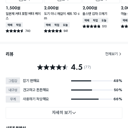
1,500
2,000
2,000
2,0
원
원
원
일본제 커터 포함 버터 케이
도기 미니 깨갈이 세트 10 c
올스텐 감자 으깨기
마늘
스
m
택배배송
매장픽업
오늘배송
택배
택배배송
매장픽업
택배배송
매장픽업
오늘배송
510
별점 4.8점
별점 
건 작성
740
941
별점 4.6점
별점 4.7점
건 작성
건 작성
리뷰
전체보기
4.5
별점 4.5점
(77)
잡기 편해요
48%
그립감
견고하고 튼튼해요
50%
내구성
사용하기 적당해요
66%
무게
자세히 보기
사진&동영상