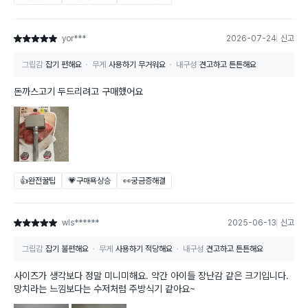
yor***
2026-07-24
신고
별점 5점
그립감
잡기 편해요
무게
사용하기 무거워요
내구성
견고하고 튼튼해요
돈까스고기 두드리려고 구매했어요
👍완전꿀팁
💗구매욕상승
👀궁금증해결
wls******
2025-06-13
신고
별점 5점
그립감
잡기 불편해요
무게
사용하기 적당해요
내구성
견고하고 튼튼해요
사이즈가 생각보다 정말 미니미해요. 약간 아이들 장난감 같은 크기입니다.
망치라는 느낌보다는 수저처럼 주방식기 같아요~