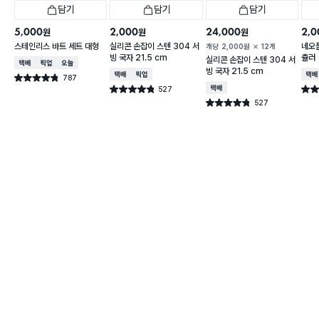
담기
담기
담기
5,000
2,000
24,000
2,0
원
원
원
스테인리스 바트 세트 대형
실리콘 손잡이 스텐 304 서
네오
개당
2,000
원
12개
빙 국자 21.5 cm
츌러
실리콘 손잡이 스텐 304 서
택배배송
매장픽업
오늘배송
빙 국자 21.5 cm
택배배송
매장픽업
택배
787
별점 4.8점
건 작성
527
택배배송
별점 4.8점
별점 
건 작성
527
별점 4.8점
건 작성