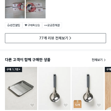
👍완전꿀팁
💗구매욕상승
👀궁금증해결
77개 리뷰 전체보기
다른 고객이 함께 구매한 상품
전체보기
구매 1.7만+
구매
12개