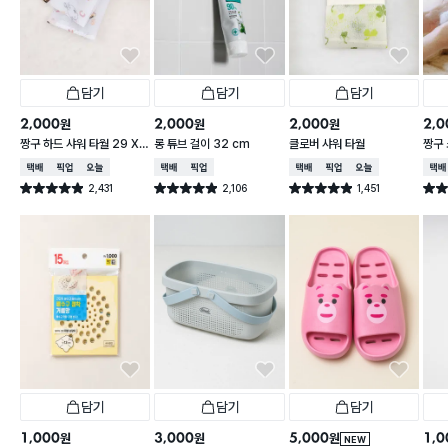
담기
담기
담기
2,000
2,000
2,000
2,0
원
원
원
짱구 하드 샤워 타월 29 X
롱 튜브 걸이 32 cm
클로버 샤워 타월
짱구 
95 cm
X 9
택배배송
매장픽업
오늘배송
택배배송
매장픽업
택배배송
매장픽업
오늘배송
택배
2,431
2,106
1,451
별점 4.9점
별점 4.9점
별점 4.9점
별점 
건 작성
건 작성
건 작성
담기
담기
담기
1,000
3,000
5,000
1,0
원
원
원
NEW