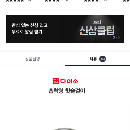
별점 4.8점
별점 3.9점
별점 3.9점
별점 
건 작성
건 작성
건 작성
관심 있는 신상 입고
무료로 알림 받기
3
3
상품설명
리뷰
43