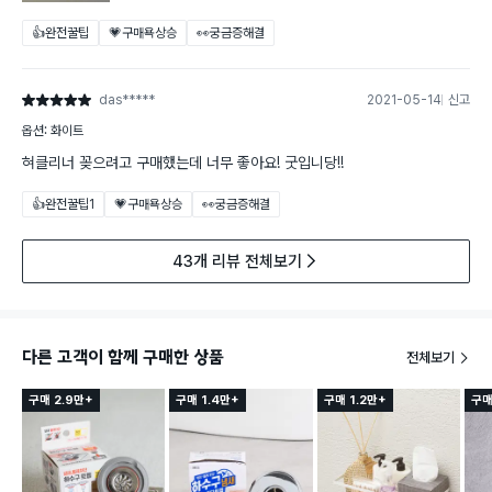
👍완전꿀팁
💗구매욕상승
👀궁금증해결
das*****
2021-05-14
신고
별점 5점
옵션: 화이트
혀클리너 꽂으려고 구매했는데 너무 좋아요! 굿입니당!!
👍완전꿀팁
1
💗구매욕상승
👀궁금증해결
43개 리뷰 전체보기
다른 고객이 함께 구매한 상품
전체보기
구매 2.9만+
구매 1.4만+
구매 1.2만+
구매