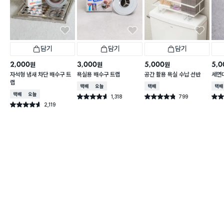
담기
담기
담기
2,000
3,000
5,000
5,0
원
원
원
자석형 냄새 차단 배수구 트
욕실용 배수구 트랩
공간 활용 욕실 수납 선반
세면
랩
택배배송
오늘배송
택배배송
택배
택배배송
오늘배송
1,318
799
별점 4.6점
별점 4.8점
별점 
건 작성
건 작성
2,119
별점 4.6점
건 작성