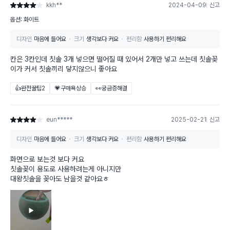
kkh**
2024-04-09
신고
별점 4점
옵션: 화이트
디자인
마음에 들어요
크기
생각보다 커요
편리함
사용하기 편리해요
칸은 3칸인데 칫솔 3개 넣으면 떨어질 때 있어서 2개만 넣고 쓰는데 칫솔꽂
이가 커서 칫솔끼리 닿지않으니 좋아요
👍완전꿀팁
2
💗구매욕상승
👀궁금증해결
eun*****
2025-02-21
신고
별점 4점
디자인
마음에 들어요
크기
생각보다 커요
편리함
사용하기 편리해요
화면으로 보는것 보다 커요
칫솔꽂이 용도로 사용하려는게 아니지만
대왕칫솔을 꽂아도 남을것 같아요ㅎ