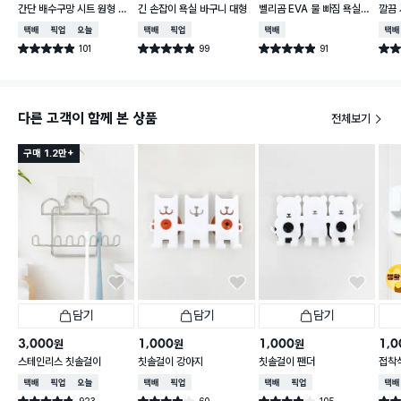
간단 배수구망 시트 원형 중
긴 손잡이 욕실 바구니 대형
벨리곰 EVA 물 빠짐 욕실화
깔끔 
형 15매입
260~280 mm
50 
택배배송
매장픽업
오늘배송
택배배송
매장픽업
택배배송
택배
101
99
91
별점 4.9점
별점 4.9점
별점 4.9점
별점 
건 작성
건 작성
건 작성
다른 고객이 함께 본 상품
전체보기
구매 1.2만+
담기
담기
담기
3,000
1,000
1,000
1,0
원
원
원
스테인리스 칫솔걸이
칫솔걸이 강아지
칫솔걸이 팬더
접착
택배배송
매장픽업
오늘배송
택배배송
매장픽업
택배배송
매장픽업
택배
923
60
105