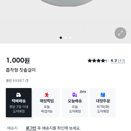
확대 보기
1
2
3
1,000
원
4.3
(43)
별점 4.3점
흡착형 칫솔걸이
품번 69987
복사하기
BETA
택배배송
매장픽업
오늘배송
대량주문
평균 3일 이내
오늘
오늘
8/18(화)
도착예정
픽업가능
도착예정
도착예정
배송지
로그인
후 배송지를 확인해 보세요.