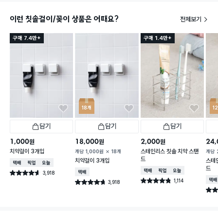
이런 칫솔걸이/꽂이 상품은 어때요?
전체보기
구매 7.4만+
구매 1.4만+
18개
1
담기
담기
담기
1,000
18,000
2,000
24,
원
원
원
치약걸이 3개입
스테인리스 칫솔 치약 스탠
개당
1,000
원
18개
개당
드
치약걸이 3개입
스테
택배배송
매장픽업
오늘배송
드
택배배송
매장픽업
오늘배송
3,918
택배배송
별점 4.6점
건 작성
1,114
택배
별점 4.8점
3,918
별점 4.7점
건 작성
건 작성
별점 