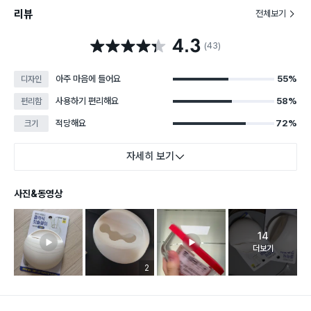
리뷰
전체보기
4.3
별점 4.3점
(43)
아주 마음에 들어요
55%
디자인
사용하기 편리해요
58%
편리함
적당해요
72%
크기
자세히 보기
사진&동영상
14
고객 리뷰 
더보기
리뷰 이미지 등록 개수
2