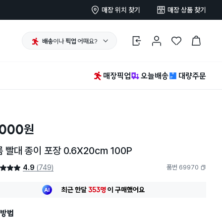
매장 위치 찾기
매장 상품 찾기
배송
이나
픽업
어때요?
로그인
마이페이지
찜 한 상품
장바구니
매장픽업
오늘배송
대량주문
,000
원
 빨대 종이 포장 0.6X20cm 100P
4.9
(749)
품번 69970
4.9점
복사하기
최근 한달
353명
이
구매했어요
지금까지
11,233개
가
팔렸어요
30대 여성
이 가장 많이
구매했어요
최근 한달
353명
이
구매했어요
방법
지금까지
11,233개
가
팔렸어요