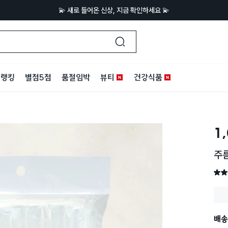
💫 새로 들어온 신상, 지금 확인하세요 💫
랭킹
별점5점
품절임박
뷰티
건강식품
1
주름
별점 
배송