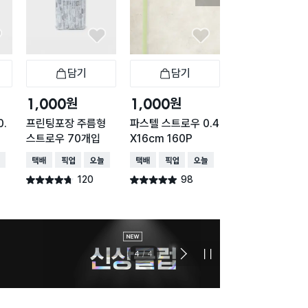
담기
담기
담기
바구니
장바구니
장바구니
장
원
원
원
1,000
1,000
1,000
0.
프린팅포장 주름형
파스텔 스트로우 0.4
[개수 UP] 주름
스트로우 70개입
X16cm 160P
개별 포장 0.5 X 
cm 150개입
배송
택배배송
매장픽업
오늘배송
택배배송
매장픽업
오늘배송
택배배송
120
98
178
별점 4.7점
별점 4.9점
별점 4.7점
건 작성
건 작성
건 작
1
/
4
다
정
음
지
슬
라
이