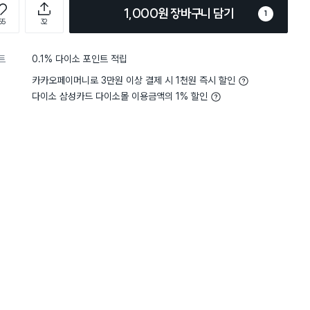
1,000원 장바구니 담기
1
55
32
트
0.1% 다이소 포인트 적립
카카오페이머니로 3만원 이상 결제 시 1천원 즉시 할인
다이소 삼성카드 다이소몰 이용금액의 1% 할인
5
내구성
보통이에요
4
내구성
별점 4점
 500미리 물병에 사용하기 좋
좀 더 긴 빨대를 찾고 있었
살짝 짧은 감이 있어서 물병 바닥
이 아니더라구요ㅜ 긴 것도
요.
해주신다면 좋겠네요
구매 5.5만+
구매 3만+
구매 3.8만+