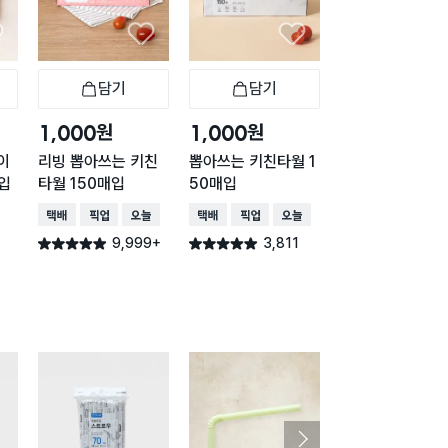
담기
담기
담기
바구니
장바구니
장바구니
장
원
원
원
1,000
1,000
2,000
이
리빙 뽑아쓰는 키친
뽑아쓰는 키친타월 1
맘스크린 지퍼백 
개입
타월 150매입
50매입
40매
택배배송
매장픽업
오늘배송
택배배송
매장픽업
오늘배송
택배배송
매장픽업
오
9,999+
3,811
2,80
별점 4.9점
별점 4.9점
별점 4.9점
건 작성
건 작성
건 작