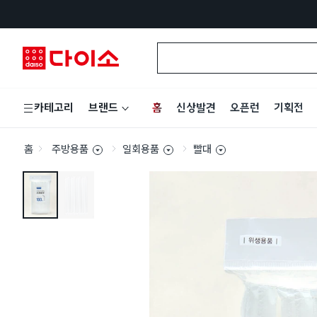
홈
신상발견
오픈런
기획전
카테고리
브랜드
홈
주방용품
일회용품
빨대