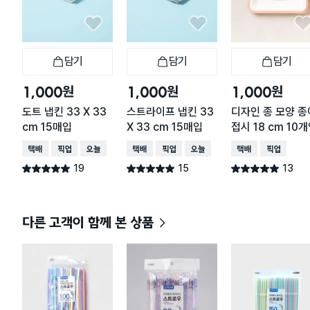
담기
담기
담기
장바구니
장바구니
장
원
원
원
1,000
1,000
1,000
도트 냅킨 33 X 33
스트라이프 냅킨 33
디자인 종 모양 종
cm 15매입
X 33 cm 15매입
접시 18 cm 10
택배배송
매장픽업
오늘배송
택배배송
매장픽업
오늘배송
택배배송
매장픽업
19
15
13
별점 5.0점
별점 5.0점
별점 5.0점
건 작성
건 작성
건 작성
다른 고객이 함께 본 상품