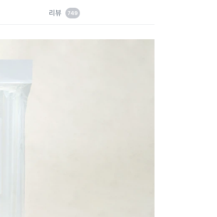
드
리뷰
749