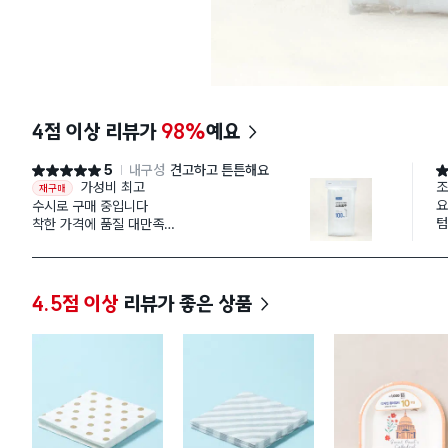
4점 이상 리뷰가
98%
예요
5
내구성
견고하고 튼튼해요
별점 5점
별
가성비 최고
조
재구매
요
수시로 구매 중입니다
텀
착한 가격에 품질 대만족
다이소 제품은 필수 상품들이
수두룩 해서 부담 없이
주문 할 수 있는 아주 큰
메리트가 있어 너무 좋아요
4.5점 이상
리뷰가 좋은 상품