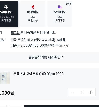
30대 여성
이 가장 많이
구매했어요
BETA
택배배송
매장픽업
오늘배송
평균 3일 이내
오늘
오늘
도착예정
픽업가능
도착예정
지
로그인
후 배송지를 확인해 보세요.
정보
전국 주 7일 배송 (일부 지역 제외)
자세히
배송비 3,000원 (30,000원 이상 무료)
휴일도착 가능 지역 확인
주름 빨대 종이 포장 0.6X20cm 100P
,000
원
개수 감소
개수 증가