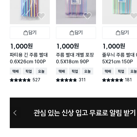
담기
담기
담기
장바구니
장바구니
장
원
원
원
1,000
1,000
1,000
파티용 긴 주름 빨대
주름 빨대 개별 포장
줄무늬 주름 빨대 
0.6X26cm 100P
0.5X18cm 90P
5X21cm 150P
택배배송
매장픽업
오늘배송
택배배송
매장픽업
오늘배송
택배배송
매장픽업
오늘
527
311
181
별점 4.8점
별점 4.8점
별점 4.9점
건 작성
건 작성
건 작성
늦으면 품절 주의 8월 신상 예고
이
전
슬
라
이