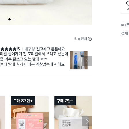
9
1
2
포인
결제
리뷰안내
5
내구성
견고하고 튼튼해요
점 5점
별점 5점
리원 들어가기 전 조리원에서 쓰려고 샀는데
일반 빨대에요.
즘 너무 잘쓰고 있는 빨대 ㅎㅎ
아요. 길이가 
블러 빨대 설거지 너무 귀찮았는데 편해요
까지 닿진 않아
구매 87만+
구매 7만+
구매 5.9만+