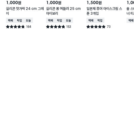
1,000
1,000
1,500
1,0
원
원
원
실리콘 젓가락 24 cm 그레
실리콘 롱 머들러 25 cm
일본제 퓨어 아이스크림 스
올 스
이
아이보리
푼 3개입
너 티
택배배송
매장픽업
오늘배송
택배배송
매장픽업
오늘배송
택배배송
매장픽업
택배
164
153
73
별점 4.8점
별점 4.8점
별점 4.9점
건 작성
건 작성
건 작성