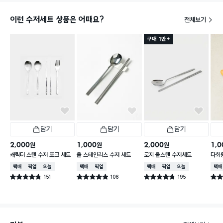
이런 수저세트 상품은 어때요?
전체보기
구매 1만+
담기
담기
담기
2,000
1,000
2,000
1,0
원
원
원
캐릭터 스텐 수저 포크 세트
올 스테인리스 수저 세트
로지 올스텐 수저세트
다회용
택배배송
매장픽업
오늘배송
택배배송
매장픽업
택배배송
매장픽업
오늘배송
택배
151
106
195
별점 4.8점
별점 4.9점
별점 4.8점
별점 
건 작성
건 작성
건 작성