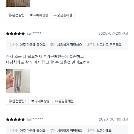
👍완전꿀팁
💗구매욕상승
👀궁금증해결
swl*****
2025-07-20
신고
별점 5점
디자인
아주 마음에 들어요
무게
사용하기 적당해요
내구성
견고하고 튼튼해요
수저 조금 더 필요해서 추가구매했는데 깔끔하고
마감처리도 잘 되어서 믿고 쓸 수 있을것 같아요ㅎㅎ
👍완전꿀팁
1
💗구매욕상승
👀궁금증해결
swi******
2026-06-10
신고
별점 5점
디자인
아주 마음에 들어요
무게
사용하기 적당해요
내구성
보통이에요