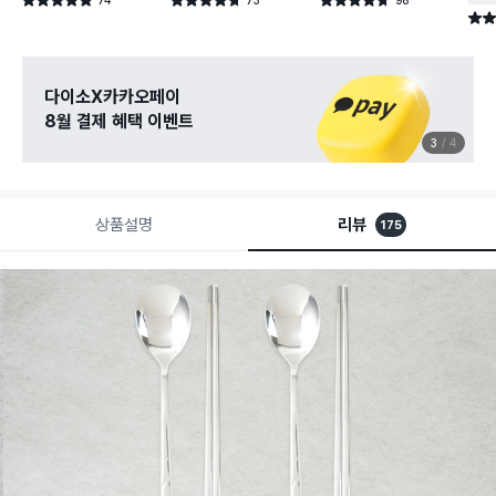
별점 4.9점
별점 4.7점
별점 4.7점
건 작성
건 작성
건 작성
별점 
다이소X카카오페이
8월 결제 혜택 이벤트
3
4
상품설명
리뷰
175