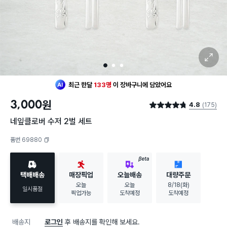
확대 보기
1
2
3
최근 한달
133명
이
장바구니에 담았어요
30대 여성
이 가장 많이
구매했어요
3,000
원
4.8
(175)
최근 한달
133명
이
장바구니에 담았어요
별점 4.8점
30대 여성
이 가장 많이
구매했어요
네잎클로버 수저 2벌 세트
품번 69880
복사하기
BETA
택배배송
매장픽업
오늘배송
대량주문
오늘
오늘
8/18(화)
일시품절
픽업가능
도착예정
도착예정
배송지
로그인
후 배송지를 확인해 보세요.