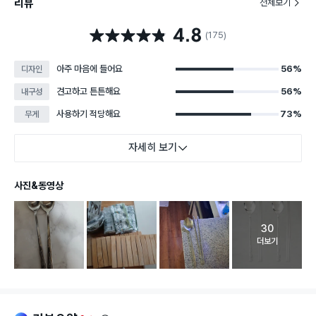
리뷰
전체보기
4.8
별점 4.8점
(175)
아주 마음에 들어요
56%
디자인
견고하고 튼튼해요
56%
내구성
사용하기 적당해요
73%
무게
자세히 보기
사진&동영상
30
고객 리뷰 
더보기