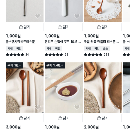
담기
담기
담기
1,000
1,000
1,000
1,0
원
원
원
올스텐사각헤드티스푼
앤티크 손잡이 포크 19.5 c
옻칠 원목 머들러 티스푼 20
올 
m
cm
택배배송
매장픽업
택배배송
매장픽업
택배배송
매장픽업
오늘배송
택배
34
28
258
별점 5.0점
별점 5.0점
별점 4.9점
별점 
건 작성
건 작성
건 작성
구매 1만+
구매 1.4만+
담기
담기
담기
3,000
1,000
2,000
1,0
원
원
원