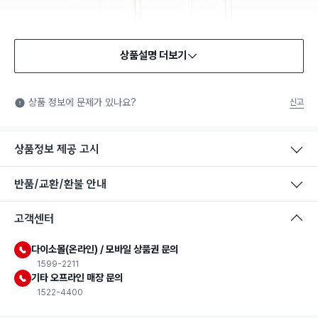
상품설명 더보기
식품용 기구
식품용 기구: 식품위생법에서 정한 규격에 따라 제조되어 식품 또
상품 정보에 문제가 있나요?
신고
는 식품첨가물에 사용할 수 있는 식품용기구라는 표시입니다.
상품정보 제공 고시
반품/교환/환불 안내
고객센터
다이소몰(온라인) / 모바일 상품권 문의
1599-2211
기타 오프라인 매장 문의
1522-4400