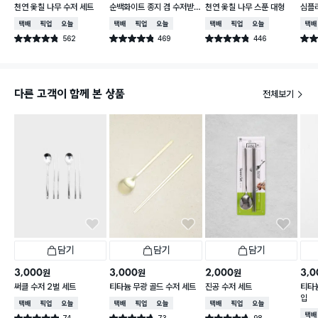
천연 옻칠 나무 수저 세트
순백화이트 종지 겸 수저받
천연 옻칠 나무 스푼 대형
심플
침
택배배송
매장픽업
오늘배송
택배배송
매장픽업
오늘배송
택배배송
매장픽업
오늘배송
택배
562
469
446
별점 4.8점
별점 4.8점
별점 4.8점
별점 
건 작성
건 작성
건 작성
다른 고객이 함께 본 상품
전체보기
담기
담기
담기
3,000
3,000
2,000
3,0
원
원
원
써클 수저 2벌 세트
티타늄 무광 골드 수저 세트
진공 수저 세트
티타늄
입
택배배송
매장픽업
오늘배송
택배배송
매장픽업
오늘배송
택배배송
매장픽업
오늘배송
택배
74
73
98