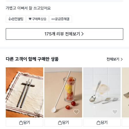
가볍고 이뻐서 잘 쓰고있어요
👍완전꿀팁
💗구매욕상승
👀궁금증해결
175개 리뷰 전체보기
다른 고객이 함께 구매한 상품
전체보기
담기
담기
담기