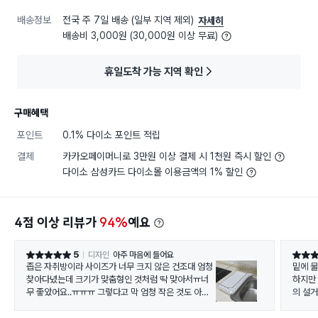
배송정보
전국 주 7일 배송 (일부 지역 제외)
자세히
배송비 3,000원 (30,000원 이상 무료)
휴일도착 가능 지역 확인
구매혜택
포인트
0.1% 다이소 포인트 적립
결제
카카오페이머니로 3만원 이상 결제 시 1천원 즉시 할인
다이소 삼성카드 다이소몰 이용금액의 1% 할인
4점 이상 리뷰가
94%
예요
5
디자인
아주 마음에 들어요
별점 5점
별점 5
좁은 자취방이라 사이즈가 너무 크지 않은 건조대 엄청
밑에 
찾아다녔는데 크기가 맞춤형인 것처럼 딱 맞아서ㅠ너
하지만
무 좋았어요..ㅠㅠㅠ 그렇다고 막 엄청 작은 것도 아니
의 설
고 딱 자취생들이 쓰기 좋은 크기인듯!! 잘 쓰겠습니당
ㅇㅎㅎ