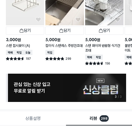
담기
담기
담기
3,000
5,000
5,000
5,0
원
원
원
스텐 접시꽂이 (A)
접이식 스텐레스 주방건조대
스텐 와이어 반원형 식기건
물받침
조대
이트
택배배송
매장픽업
오늘배송
매장픽업
택배배송
매장픽업
택배
197
299
별점 4.6점
별점 4.8점
건 작성
건 작성
156
별점 4.6점
별점 
건 작성
관심 있는 신상 입고
무료로 알림 받기
3
3
상품설명
리뷰
298