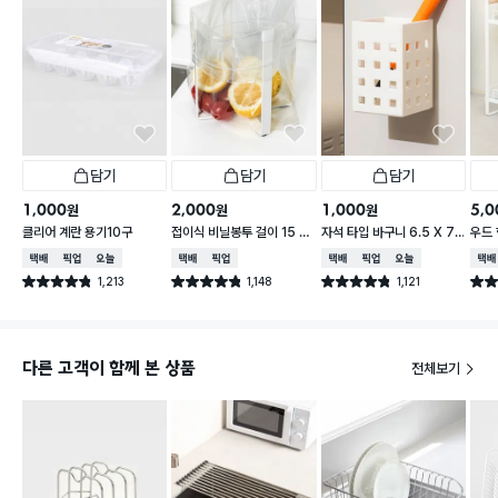
담기
담기
담기
1,000
2,000
1,000
5,0
원
원
원
클리어 계란 용기10구
접이식 비닐봉투 걸이 15 X
자석 타입 바구니 6.5 X 7.
우드 
16.5 cm
5 X 10 cm
택배배송
매장픽업
오늘배송
택배배송
매장픽업
택배배송
매장픽업
오늘배송
택배
1,213
1,148
1,121
별점 4.8점
별점 4.8점
별점 4.8점
별점 
건 작성
건 작성
건 작성
다른 고객이 함께 본 상품
전체보기