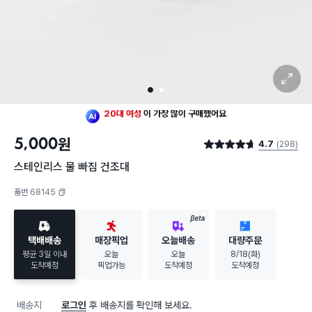
확대 보기
1
2
최근 한달
155명
이
구매했어요
20대 여성
이 가장 많이
구매했어요
5,000
원
4.7
(298)
최근 한달
155명
이
구매했어요
별점 4.7점
20대 여성
이 가장 많이
구매했어요
스테인리스 물 빠짐 건조대
품번 68145
복사하기
BETA
택배배송
매장픽업
오늘배송
대량주문
평균 3일 이내
오늘
오늘
8/18(화)
도착예정
픽업가능
도착예정
도착예정
배송지
로그인
후 배송지를 확인해 보세요.