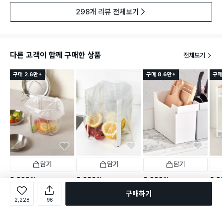
298개 리뷰 전체보기
다른 고객이 함께 구매한 상품
전체보기
구매 2.6만+
구매 8.6만+
구매
담기
담기
담기
2,000
2,000
3,000
5,0
원
원
원
스테인리스 비닐봉지 스탠드
접이식 비닐봉투 걸이 15 X
팬트리 수납 바구니 3호
우드 
구매하기
16.5 cm
2,228
96
택배배송
오늘배송
택배배송
매장픽업
택배
택배배송
매장픽업
2,108
2,118
별점 4.8점
별점 4.8점
별점 
건 작성
건 작성
1,148
별점 4.8점
60명 담는 중