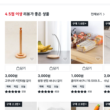
4.5점 이상
리뷰가 좋은 상품
전체보기
구매 1.6만+
구매
담기
담기
담기
3,000
3,000
1,000
2,0
원
원
원
고무나무 키친타월 걸이
원형 받침 바나나 걸이
클리어 바구니 19.5X9.5X
수납 
6.2cm
택배배송
매장픽업
오늘배송
택배배송
매장픽업
오늘배송
택배배송
매장픽업
택배
518
459
418
별점 4.9점
별점 4.9점
별점 4.9점
별점 
건 작성
건 작성
건 작성
구매 2.2만+
구매 2.9만+
구매