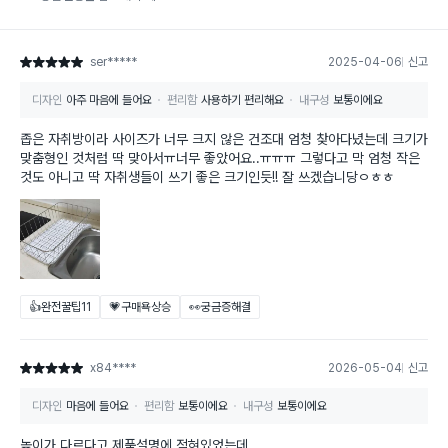
ser*****
2025-04-06
신고
별점 5점
디자인
아주 마음에 들어요
편리함
사용하기 편리해요
내구성
보통이에요
좁은 자취방이라 사이즈가 너무 크지 않은 건조대 엄청 찾아다녔는데 크기가
맞춤형인 것처럼 딱 맞아서ㅠ너무 좋았어요..ㅠㅠㅠ 그렇다고 막 엄청 작은
것도 아니고 딱 자취생들이 쓰기 좋은 크기인듯!! 잘 쓰겠습니당ㅇㅎㅎ
👍완전꿀팁
11
💗구매욕상승
👀궁금증해결
x84****
2026-05-04
신고
별점 5점
디자인
마음에 들어요
편리함
보통이에요
내구성
보통이에요
높이가 다르다고 제품설명에 적혀있었는데