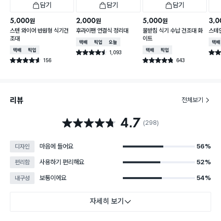
담기
담기
담기
5,000
2,000
5,000
3,0
원
원
원
스텐 와이어 반원형 식기건
후라이팬 연결식 정리대
물받침 식기 수납 건조대 화
스테
조대
이트
택배배송
매장픽업
오늘배송
택배
택배배송
매장픽업
택배배송
매장픽업
1,093
별점 4.5점
별점 
건 작성
156
643
별점 4.6점
별점 4.8점
건 작성
건 작성
리뷰
전체보기
4.7
별점 4.7점
(298)
마음에 들어요
56%
디자인
사용하기 편리해요
52%
편리함
보통이에요
54%
내구성
자세히 보기