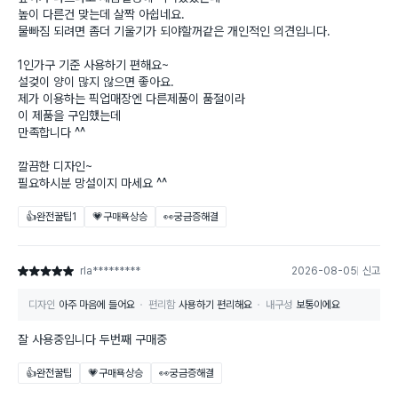
높이 다른건 맞는데 살짝 아쉽네요.
물빠짐 되려면 좀더 기울기가 되야할꺼같은 개인적인 의견입니다.
1인가구 기준 사용하기 편해요~
설겆이 양이 많지 않으면 좋아요.
제가 이용하는 픽업매장엔 다른제품이 품절이라
이 제품을 구입했는데
만족합니다 ^^
깔끔한 디자인~
필요하시분 망설이지 마세요 ^^
👍완전꿀팁
1
💗구매욕상승
👀궁금증해결
rla*********
2026-08-05
신고
별점 5점
디자인
아주 마음에 들어요
편리함
사용하기 편리해요
내구성
보통이에요
잘 사용중입니다 두번째 구매중
👍완전꿀팁
💗구매욕상승
👀궁금증해결