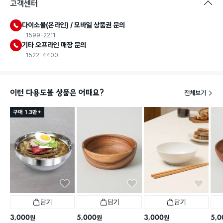
고객센터
다이소몰(온라인) / 모바일 상품권 문의
1599-2211
기타 오프라인 매장 문의
1522-4400
이런 다용도볼 상품은 어때요?
전체보기
구매 1.3만+
담기
담기
담기
3,000
5,000
3,000
5,0
원
원
원