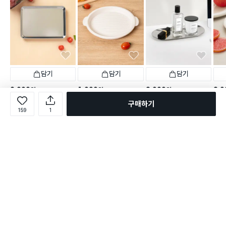
담기
담기
담기
3,000
1,000
2,000
2,0
원
원
원
일본제 스테인리스 조리 쟁
손잡이 PP 다용도 접시 아이
스텐 타원형 트레이 23cm
화이트
구매하기
반 대형
보리
159
1
택배배송
매장픽업
택배
택배배송
매장픽업
택배배송
매장픽업
406
별점 4.8점
별점 
건 작성
246
933
별점 4.7점
별점 4.8점
건 작성
건 작성
로그인
온라인 다이소몰 1599-2211
온라인 다이소몰
다이소 매장 1522-4400
다이소 매장
평일 09:00 ~ 18:00
평일 09:00 ~ 18:00