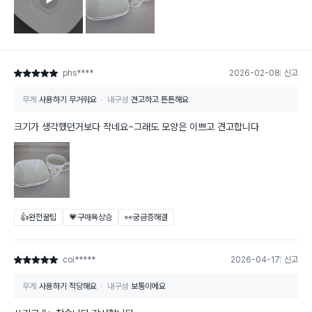
phs****
2026-02-08
신고
별점 5점
무게
사용하기 무거워요
내구성
견고하고 튼튼해요
크기가 생각했던거보다 작네요~그래도 모양은 이쁘고 견고합니다
👍완전꿀팁
💗구매욕상승
👀궁금증해결
coi*****
2026-04-17
신고
별점 5점
무게
사용하기 적당해요
내구성
보통이에요