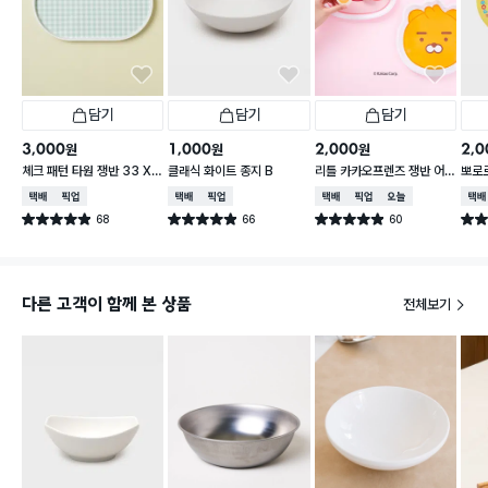
담기
담기
담기
3,000
1,000
2,000
2,0
원
원
원
체크 패턴 타원 쟁반 33 X
클래식 화이트 종지 B
리틀 카카오프렌즈 쟁반 어
뽀로로
21 cm
피치 약 24.5X25cm
cm 
택배배송
매장픽업
택배배송
매장픽업
택배배송
매장픽업
오늘배송
택배
68
66
60
별점 4.9점
별점 4.9점
별점 4.9점
별점 
건 작성
건 작성
건 작성
다른 고객이 함께 본 상품
전체보기