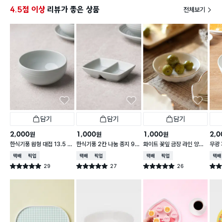
4.5점 이상
리뷰가 좋은 상품
전체보기
담기
담기
담기
2,000
1,000
1,000
2,0
원
원
원
한식기풍 원형 대접 13.5 c
한식기풍 2칸 나눔 종지 9 c
화이트 꽃잎 금장 라인 양각
무광 
m
m
종지 10 cm
접 1
택배배송
매장픽업
택배배송
매장픽업
택배배송
매장픽업
택배
29
27
26
별점 5.0점
별점 5.0점
별점 5.0점
별점 
건 작성
건 작성
건 작성