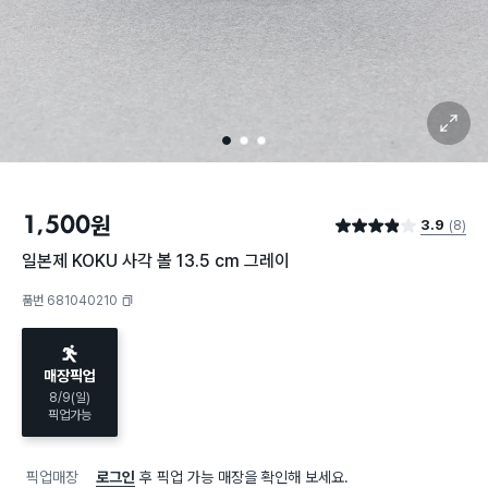
확대 보기
1
2
3
1,500
원
3.9
(8)
별점 3.9점
일본제 KOKU 사각 볼 13.5 cm 그레이
품번 681040210
복사하기
매장픽업
8/9(일)
픽업가능
픽업매장
로그인
후 픽업 가능 매장을 확인해 보세요.