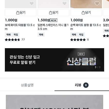
담기
담기
담기
1,000
1,500
1,000
3,0
원
원
원
NEW
보떼 화이트 타원볼 13.5 c
일본제 스테인리스 미니 볼 1
순백 화이트 원형 볼 13.5 c
일본산
m
3.5 cm
m
택배
택배배송
매장픽업
택배배송
택배배송
매장픽업
별점 
77
11
별점 4.7점
별점 5.0점
건 작성
건 작성
관심 있는 신상 입고
무료로 알림 받기
3
3
상품설명
리뷰
8