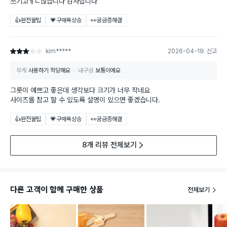
쓰기고ㅔㄴ찮습니다 감사합니다
👍완전꿀팁
💗구매욕상승
👀궁금증해결
kim*****
2026-04-19
신고
별점 3점
무게
사용하기 적당해요
내구성
보통이에요
그릇이 예쁘고 좋은데 생각보다 크기가 너무 작네요
사이즈를 참고 할 수 있도록 설명이 있으면 좋겠습니다.
👍완전꿀팁
💗구매욕상승
👀궁금증해결
8개 리뷰 전체보기
다른 고객이 함께 구매한 상품
전체보기