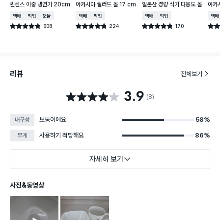
퀸센스 이중 냉면기 20cm
아카시아 샐러드 볼 17 cm
일본산 경량 식기 다용도 볼
아카시
택배배송
매장픽업
오늘배송
택배배송
매장픽업
택배배송
매장픽업
택배
608
224
170
별점 4.8점
별점 4.8점
별점 4.8점
별점 
건 작성
건 작성
건 작성
리뷰
전체보기
3.9
별점 3.9점
(8)
보통이에요
58%
내구성
사용하기 적당해요
86%
무게
자세히 보기
사진&동영상