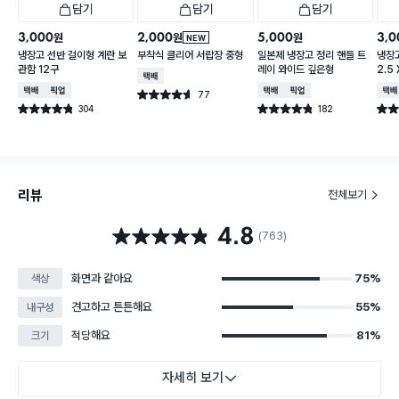
담기
담기
담기
3,000
2,000
5,000
3,0
원
원
원
NEW
냉장고 선반 걸이형 계란 보
부착식 클리어 서랍장 중형
일본제 냉장고 정리 핸들 트
냉장고
관함 12구
레이 와이드 깊은형
2.5 
택배배송
택배배송
매장픽업
택배배송
매장픽업
택배
77
별점 4.6점
건 작성
304
182
별점 4.8점
별점 4.8점
별점 
건 작성
건 작성
리뷰
전체보기
4.8
별점 4.8점
(763)
화면과 같아요
75%
색상
견고하고 튼튼해요
55%
내구성
적당해요
81%
크기
자세히 보기