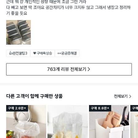
근데 뭐 걍 개인적인 성향 때문에 조금 그런 거라
다 빼고 보면 딱 조아요 공간차지가 너무 크지두 않고 그래서 냉장고 정리하
기 좋을 듯요
👍완전꿀팁
3
💗구매욕상승
👀궁금증해결
763개 리뷰 전체보기
다른 고객이 함께 구매한 상품
전체보기
구매 2.6만+
구매 8.6만+
구매