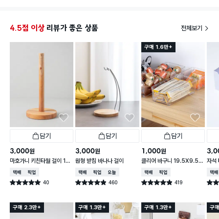
4.5점 이상
리뷰가 좋은 상품
전체보기
구매 1.6만+
담기
담기
담기
3,000
3,000
1,000
3,0
원
원
원
마호가니 키친타월 걸이 14
원형 받침 바나나 걸이
클리어 바구니 19.5X9.5X
자석 
X 31 cm
6.2cm
택배배송
매장픽업
택배배송
매장픽업
오늘배송
택배배송
매장픽업
택배
40
460
419
별점 5.0점
별점 4.9점
별점 4.9점
별점 
건 작성
건 작성
건 작성
구매 2.3만+
구매 1.3만+
구매 1.3만+
구매