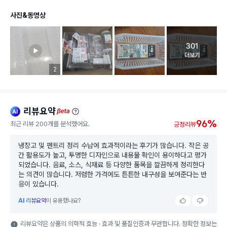
사진&동영상
301
고객 리뷰 
더보기
리뷰 이미지 등록 개수
2
리뷰요약
ai
beta
96%
최근 리뷰 200개를 분석했어요.
긍정리뷰
냉장고 및 펜트리 정리 수납에 효과적이라는 후기가 많습니다. 작은 공
간 활용도가 높고, 투명한 디자인으로 내용물 확인이 용이하다고 평가
되었습니다. 음료, 소스, 식재료 등 다양한 품목을 깔끔하게 정리한다
는 의견이 많습니다. 저렴한 가격에도 튼튼한 내구성을 보여준다는 반
응이 있습니다.
AI
리뷰요약
이 유용했나요?
리뷰요약은 상품의 의학적 효능 · 효과 및 품질인증과 무관합니다. 정확한 정보는