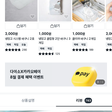
담기
담기
담기
2,000
1,000
1,000
2,0
원
원
원
냉장고 시스템 바구니 2호
냉장고 클립형 2단 바구니 3
클리어 바구니 2개입
냉장
개입
택배배송
매장픽업
오늘배송
택배배송
매장픽업
택배
택배배송
매장픽업
290
189
별점 4.8점
별점 4.8점
별점 3
건 작성
건 작성
125
별점 4.6점
건 작성
다이소X카카오페이
8월 결제 혜택 이벤트
3
4
상품설명
리뷰
763