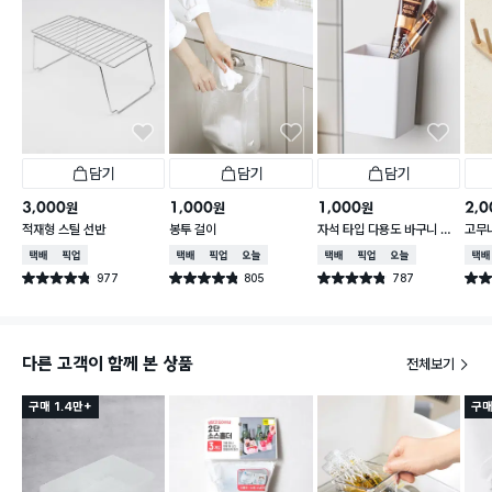
담기
담기
담기
3,000
1,000
1,000
2,0
원
원
원
적재형 스틸 선반
봉투 걸이
자석 타입 다용도 바구니 소
고무
형
택배배송
매장픽업
택배배송
매장픽업
오늘배송
택배배송
매장픽업
오늘배송
택배
977
805
787
별점 4.8점
별점 4.8점
별점 4.8점
별점 
건 작성
건 작성
건 작성
다른 고객이 함께 본 상품
전체보기
구매 1.4만+
구매