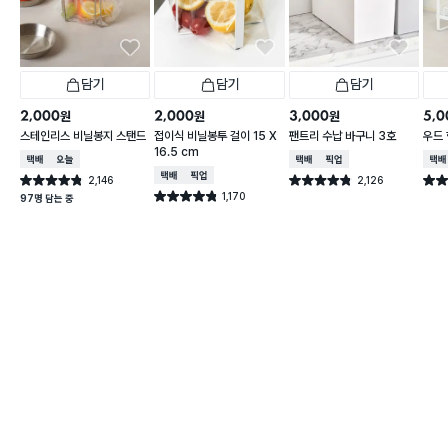
담기
담기
담기
2,000
2,000
3,000
5,0
원
원
원
스테인리스 비닐봉지 스탠드
접이식 비닐봉투 걸이 15 X
팬트리 수납 바구니 3호
우드 
16.5 cm
택배배송
오늘배송
택배배송
매장픽업
택배
택배배송
매장픽업
2,146
2,126
별점 4.8점
별점 4.8점
별점 
건 작성
건 작성
1,170
별점 4.8점
97명 담는 중
건 작성