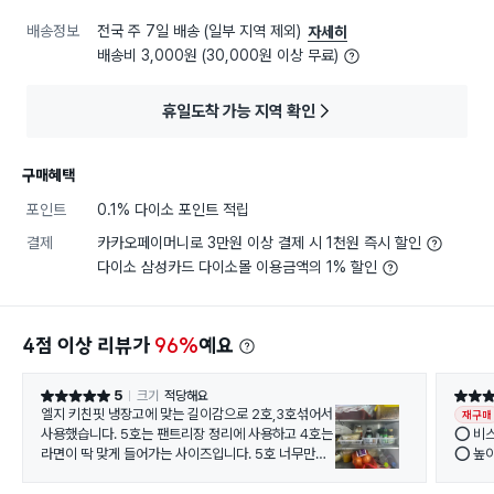
배송정보
전국 주 7일 배송 (일부 지역 제외)
자세히
배송비 3,000원 (30,000원 이상 무료)
휴일도착 가능 지역 확인
구매혜택
포인트
0.1% 다이소 포인트 적립
결제
카카오페이머니로 3만원 이상 결제 시 1천원 즉시 할인
다이소 삼성카드 다이소몰 이용금액의 1% 할인
4점 이상 리뷰가
96%
예요
5
크기
적당해요
별점 5점
별점 5
엘지 키친핏 냉장고에 맞는 길이감으로 2호,3호섞어서
재구매
사용했습니다. 5호는 팬트리장 정리에 사용하고 4호는
⭕️ 
라면이 딱 맞게 들어가는 사이즈입니다. 5호 너무만족
⭕️ 높
해서 10개정도 산거같고 2호,3호는 냉장고 정리할때
⭕️ 
부분적으로 쓰기 좋은것 같아요~!
⭕️ 흰