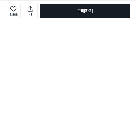
구매하기
5,808
43
로그인
온라인 다이소몰 1599-2211
온라인 다이소몰
다이소 매장 1522-4400
다이소 매장
평일 09:00 ~ 18:00
평일 09:00 ~ 18:00
주문조회
매장 상품 찾기
취소/교환/반품 신청
매장 위치 찾기
공지사항
1:1 문의
FAQ
고객센터
1:1 문의
제휴문의
앱 장애/신고
멤버십