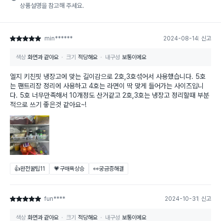
상품설명을 참고해 주세요.
min******
2024-08-14
신고
별점 5점
색상
화면과 같아요
크기
적당해요
내구성
보통이에요
엘지 키친핏 냉장고에 맞는 길이감으로 2호,3호섞어서 사용했습니다. 5호
는 팬트리장 정리에 사용하고 4호는 라면이 딱 맞게 들어가는 사이즈입니
다. 5호 너무만족해서 10개정도 산거같고 2호,3호는 냉장고 정리할때 부분
적으로 쓰기 좋은것 같아요~!
👍완전꿀팁
11
💗구매욕상승
👀궁금증해결
fun****
2024-10-31
신고
별점 5점
색상
화면과 같아요
크기
적당해요
내구성
보통이에요