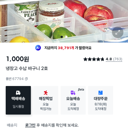
확대 보기
1
2
최근 한달
521명
이
구매했어요
지금까지
38,791개
가
팔렸어요
30대 여성
이 가장 많이
구매했어요
1,000
원
4.8
(763)
최근 한달
521명
이
구매했어요
별점 4.8점
지금까지
38,791개
가
팔렸어요
냉장고 수납 바구니 2호
30대 여성
이 가장 많이
구매했어요
품번 67794
복사하기
BETA
택배배송
매장픽업
오늘배송
대량주문
오늘
오늘
8/18(화)
일시품절
픽업가능
도착예정
도착예정
배송지
로그인
후 배송지를 확인해 보세요.