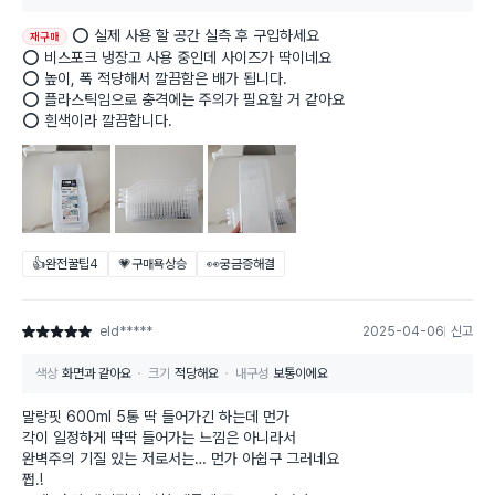
⭕️ 실제 사용 할 공간 실측 후 구입하세요
재구매
⭕️ 비스포크 냉장고 사용 중인데 사이즈가 딱이네요
⭕️ 높이, 폭 적당해서 깔끔함은 배가 됩니다.
⭕️ 플라스틱임으로 충격에는 주의가 필요할 거 같아요
⭕️ 흰색이라 깔끔합니다.
👍완전꿀팁
4
💗구매욕상승
👀궁금증해결
eld*****
2025-04-06
신고
별점 5점
색상
화면과 같아요
크기
적당해요
내구성
보통이에요
말랑핏 600ml 5통 딱 들어가긴 하는데 먼가
각이 일정하게 딱딱 들어가는 느낌은 아니라서
완벽주의 기질 있는 저로서는… 먼가 아쉽구 그러네요
쩝.!