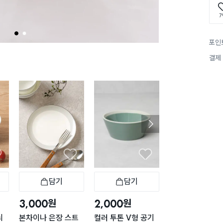
7
1
2
포인
결제
담기
담기
담기
바구니
장바구니
장바구니
장
원
원
원
3,000
2,000
1,000
늬
본차이나 은장 스트
컬러 투톤 V형 공기
심플 화이트 종지