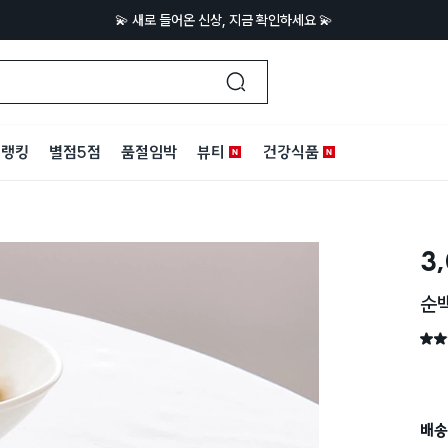
💫 새로 들어온 신상, 지금 확인하세요 💫
랭킹
별점5점
품절임박
뷰티
건강식품
3
순백
별점 
배송