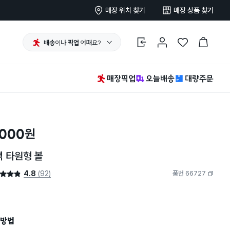
매장 위치 찾기
매장 상품 찾기
배송
이나
픽업
어때요?
로그인
마이페이지
찜 한 상품
장바구니
매장픽업
오늘배송
대량주문
,000
원
 타원형 볼
4.8
(92)
품번 66727
4.8점
복사하기
방법