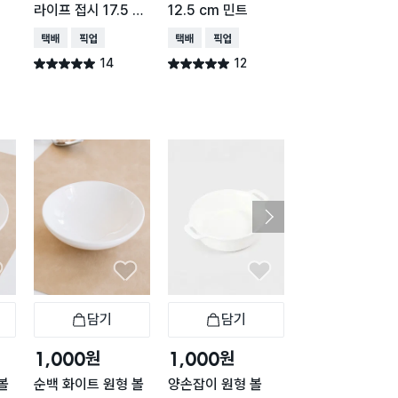
라이프 접시 17.5 c
12.5 cm 민트
cm
m
택배배송
매장픽업
택배배송
매장픽업
택배배송
매장픽업
14
12
12
별점 5.0점
별점 5.0점
별점 5.0점
건 작성
건 작성
건 작
담기
담기
담기
바구니
장바구니
장바구니
장
원
원
원
1,000
1,000
1,000
볼
순백 화이트 원형 볼
양손잡이 원형 볼
양손잡이 정사각 