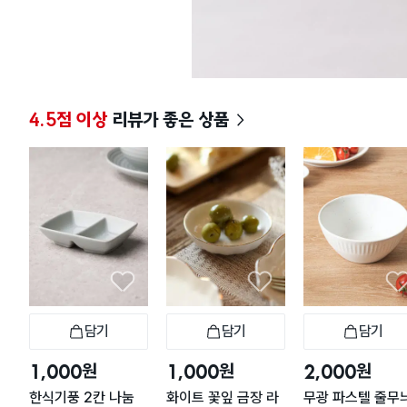
4.5점 이상
리뷰가 좋은 상품
담기
담기
담기
장바구니
장바구니
장
원
원
원
1,000
1,000
2,000
한식기풍 2칸 나눔
화이트 꽃잎 금장 라
무광 파스텔 줄무