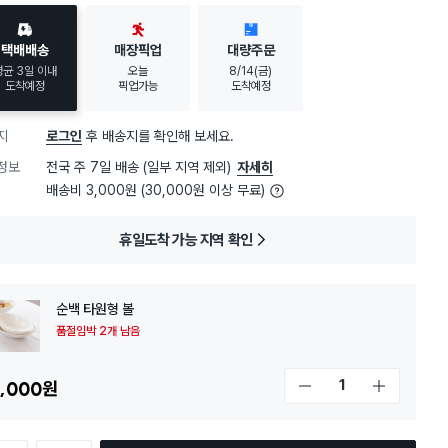
택배배송
매장픽업
대량주문
평균 3일 이내
오늘
8/14(금)
도착예정
픽업가능
도착예정
지
로그인
후 배송지를 확인해 보세요.
정보
전국 주 7일 배송 (일부 지역 제외)
자세히
배송비 3,000원 (30,000원 이상 무료)
휴일도착 가능 지역 확인
순백 타원형 볼
품절임박 2개 남음
,000
원
개수 감소
개수 증가