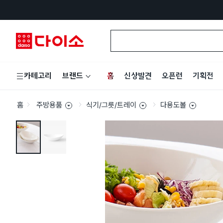
홈
신상발견
오픈런
기획전
카테고리
브랜드
홈
주방용품
식기/그릇/트레이
다용도볼