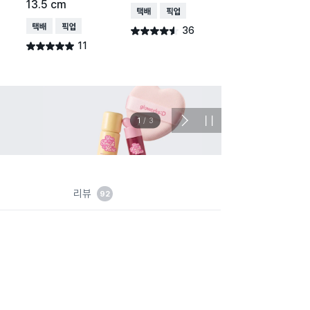
13.5 cm
택배배송
매장픽업
택배배송
매장픽업
오
택배배송
매장픽업
36
32
별점 4.5점
별점 4.8점
건 작성
건 작
11
별점 5.0점
건 작성
이벤트
관심 
2
/
3
다
정
음
지
슬
라
이
드
리뷰
92