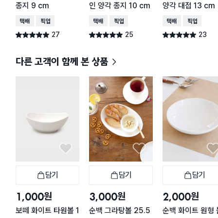
종지 9 cm
인 양각 종지 10 cm
양각 대접 13 cm
택배배송
매장픽업
택배배송
매장픽업
택배배송
매장픽업
27
25
23
별점 5.0점
별점 5.0점
별점 5.0점
건 작성
건 작성
건 작성
다른 고객이 함께 본 상품
담기
담기
담기
장바구니
장바구니
장
원
원
원
1,000
3,000
2,000
보떼 화이트 타원볼 1
순백 그라탕볼 25.5
순백 화이트 원형 