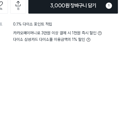
3,000원 장바구니 담기
1
94
13
트
0.1% 다이소 포인트 적립
카카오페이머니로 3만원 이상 결제 시 1천원 즉시 할인
다이소 삼성카드 다이소몰 이용금액의 1% 할인
담기
담기
담기
바구니
장바구니
장바구니
장
원
원
원
1,000
2,000
3,000
 9
순백 화이트 원형 볼
스텐 4칸 접시
은은한 블루 라인