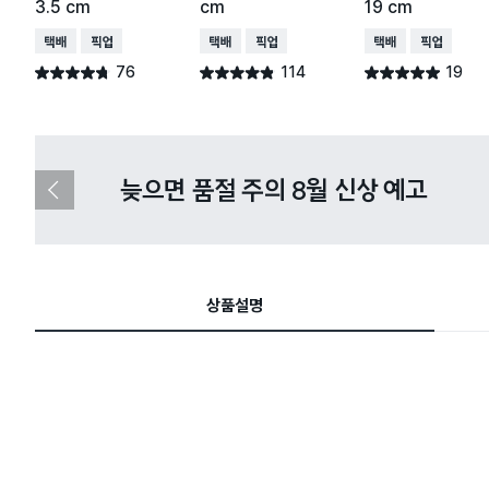
3.5 cm
cm
19 cm
택배배송
매장픽업
택배배송
매장픽업
택배배송
매장픽업
76
114
19
별점 4.7점
별점 4.8점
별점 4.9점
건 작성
건 작성
건 작성
다이소X카카오페이 8월 결제 혜택 
이
전
슬
라
이
드
상품설명