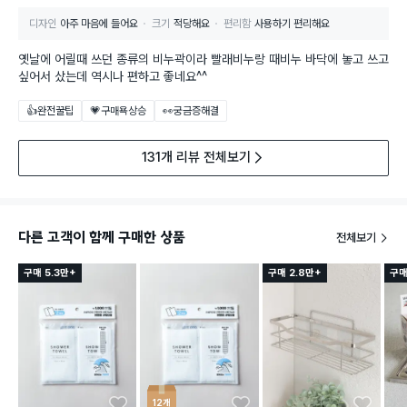
디자인
아주 마음에 들어요
크기
적당해요
편리함
사용하기 편리해요
옛날에 어릴때 쓰던 종류의 비누곽이라 빨래비누랑 때비누 바닥에 놓고 쓰고
싶어서 샀는데 역시나 편하고 좋네요^^
👍완전꿀팁
💗구매욕상승
👀궁금증해결
131개 리뷰 전체보기
다른 고객이 함께 구매한 상품
전체보기
구매 5.3만+
구매 2.8만+
구매
12개