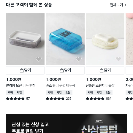
다른 고객이 함께 본 상품
전체보기
담기
담기
담기
1,000
1,000
1,000
2,0
원
원
원
분리형 모던 비누 받침
바스 컬러 뚜껑 비누곽
산뜻한 스펀지 비눗갑
자갈
택배배송
매장픽업
택배배송
매장픽업
오늘배송
택배배송
매장픽업
오늘배송
매장
57
239
864
별점 4.7점
별점 4.8점
별점 4.8점
별점 
건 작성
건 작성
건 작성
관심 있는 신상 입고
무료로 알림 받기