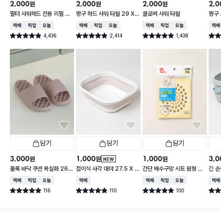
2,000
2,000
2,000
2,0
원
원
원
필터 샤워헤드 전용 리필 필
짱구 하드 샤워 타월 29 X
클로버 샤워 타월
짱구 
터 3개입
95 cm
X 9
택배배송
매장픽업
오늘배송
택배배송
매장픽업
오늘배송
택배배송
매장픽업
오늘배송
택배
4,436
2,414
1,438
별점 4.9점
별점 4.9점
별점 4.9점
별점 
건 작성
건 작성
건 작성
담기
담기
담기
3,000
1,000
1,000
3,0
원
원
원
NEW
볼록 바닥 쿠션 욕실화 260
접이식 사각 대야 27.5 X 2
간단 배수구망 시트 원형 중
긴 손
~280 mm
3 cm
형 15매입
택배배송
매장픽업
오늘배송
택배배송
택배배송
매장픽업
오늘배송
택배
116
110
100
별점 4.9점
별점 4.9점
별점 4.9점
별점 
건 작성
건 작성
건 작성