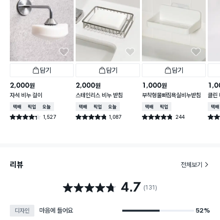
담기
담기
담기
2,000
2,000
1,000
1,0
원
원
원
자석 비누 걸이
스테인리스 비누 받침
부착형물빠짐욕실비누받침
클린
택배배송
매장픽업
오늘배송
택배배송
매장픽업
오늘배송
택배배송
매장픽업
택배
1,527
1,087
244
별점 4.3점
별점 4.8점
별점 4.8점
별점 
건 작성
건 작성
건 작성
리뷰
전체보기
4.7
별점 4.7점
(131)
마음에 들어요
52%
디자인