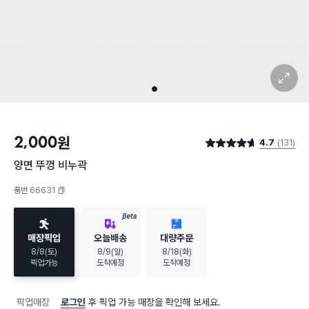
확대 보기
1
2,000
원
4.7
(131)
별점 4.7점
양면 뚜껑 비누곽
품번 66631
복사하기
BETA
매장픽업
오늘배송
대량주문
8/8(토)
8/9(일)
8/18(화)
픽업가능
도착예정
도착예정
픽업매장
로그인
후 픽업 가능 매장을 확인해 보세요.