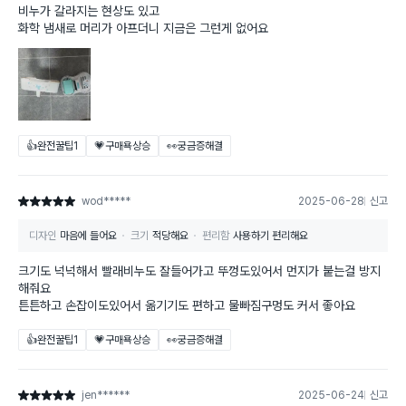
비누가 갈라지는 현상도 있고
화학 냄새로 머리가 아프더니 지금은 그런게 없어요
👍완전꿀팁
1
💗구매욕상승
👀궁금증해결
wod*****
2025-06-28
신고
별점 5점
디자인
마음에 들어요
크기
적당해요
편리함
사용하기 편리해요
크기도 넉넉해서 빨래비누도 잘들어가고 뚜껑도있어서 먼지가 붙는걸 방지
해줘요
튼튼하고 손잡이도있어서 옮기기도 편하고 물빠짐구멍도 커서 좋아요
👍완전꿀팁
1
💗구매욕상승
👀궁금증해결
jen******
2025-06-24
신고
별점 5점