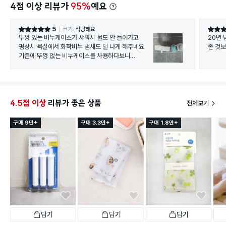
4점 이상 리뷰가
95%
예요
5
크기
적당해요
별점 5점
별점 4
뚜껑 있는 비누케이스가 샤워시 물도 안 들어가고
20년 
평상시 욕실에서 화학비누 냄새도 덜 나게 해주네요
존 것보
기존에 뚜껑 없는 비누케이스를 사용하다보니
비누가 갈라지는 현상도 있고
화학 냄새로 머리가 아프더니 지금은 그런게 없어요
4.5점 이상
리뷰가 좋은 상품
전체보기
구매 9만+
구매 3.3만+
구매 1.8만+
담기
담기
담기