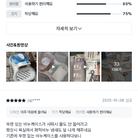
사용하기 편리해요
65%
편리함
적당해요
75%
크기
자세히 보기
사진&동영상
33
고객 리뷰 
더보기
리뷰 이미지 등록 개수
2
jsp****
2025-10-28
신고
별점 5점
디자인
아주 마음에 들어요
크기
적당해요
편리함
사용하기 편리해요
뚜껑 있는 비누케이스가 샤워시 물도 안 들어가고
평상시 욕실에서 화학비누 냄새도 덜 나게 해주네요
기존에 뚜껑 없는 비누케이스를 사용하다보니