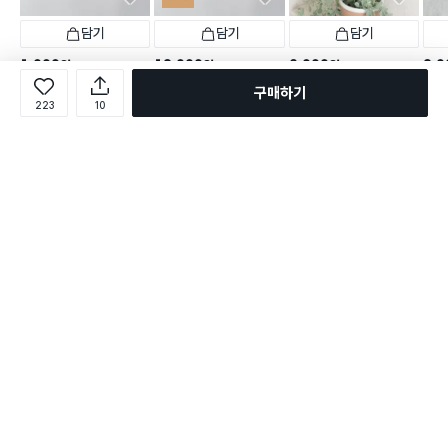
담기
담기
담기
1,000
12,000
3,000
2,0
원
원
원
여행용 샤워 타월 2개입
스테인리스 부착형 욕실 선
자석형
개당
1,000
원
12개
구매하기
반
랩
여행용 샤워 타월 2개입
223
10
택배배송
오늘배송
택배배송
매장픽업
오늘배송
택배
1,622
택배배송
별점 4.8점
건 작성
1,609
별점 4.8점
별점 
1,622
별점 4.8점
건 작성
건 작성
로그인
온라인 다이소몰 1599-2211
온라인 다이소몰
다이소 매장 1522-4400
다이소 매장
평일 09:00 ~ 18:00
평일 09:00 ~ 18:00
주문조회
매장 상품 찾기
취소/교환/반품 신청
매장 위치 찾기
공지사항
1:1 문의