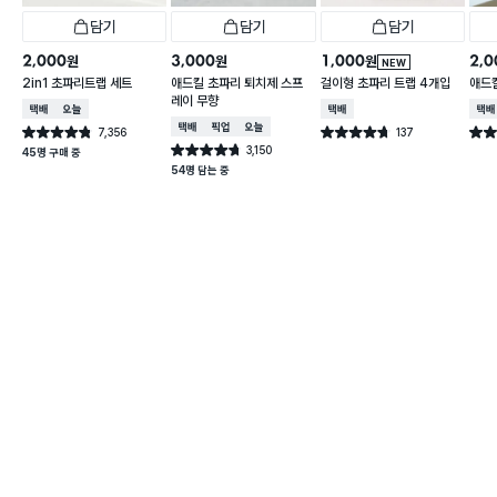
담기
담기
담기
2,000
3,000
1,000
2,0
원
원
원
NEW
2in1 초파리트랩 세트
애드킬 초파리 퇴치제 스프
걸이형 초파리 트랩 4개입
애드킬
레이 무향
택배배송
오늘배송
택배배송
택배
택배배송
매장픽업
오늘배송
7,356
137
별점 4.8점
별점 4.7점
별점 
건 작성
건 작성
3,150
별점 4.7점
45명 구매 중
건 작성
54명 담는 중