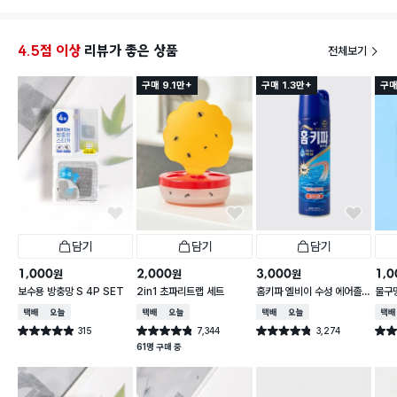
4.5점 이상
리뷰가 좋은 상품
전체보기
구매 9.1만+
구매 1.3만+
구매
담기
담기
담기
1,000
2,000
3,000
1,0
원
원
원
보수용 방충망 S 4P SET
2in1 초파리트랩 세트
홈키파 엘비이 수성 에어졸
물구
500 ml
택배배송
오늘배송
택배배송
오늘배송
택배배송
오늘배송
택배
315
7,344
3,274
별점 4.9점
별점 4.8점
별점 4.8점
별점 
건 작성
건 작성
건 작성
61명 구매 중