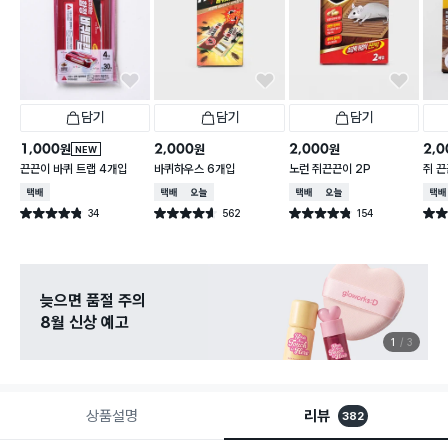
담기
담기
담기
1,000
2,000
2,000
2,0
원
원
원
NEW
끈끈이 바퀴 트랩 4개입
바퀴하우스 6개입
노런 쥐끈끈이 2P
쥐 끈
택배배송
택배배송
오늘배송
택배배송
오늘배송
택배
34
562
154
별점 4.8점
별점 4.6점
별점 4.8점
별점 
건 작성
건 작성
건 작성
늦으면 품절 주의
8월 신상 예고
1
3
상품설명
리뷰
382