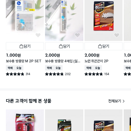
담기
담기
담기
1,000
2,000
2,000
1,0
원
원
원
보수용 방충망 M 2P SET
보수용 방충망 4매입 (실속
노런 쥐끈끈이 2P
보수용
형)
cm 
택배배송
오늘배송
택배배송
오늘배송
택배배송
오늘배송
택배
314
202
154
별점 4.8점
별점 4.8점
별점 4.8점
별점 
건 작성
건 작성
건 작성
다른 고객이 함께 본 상품
전체보기