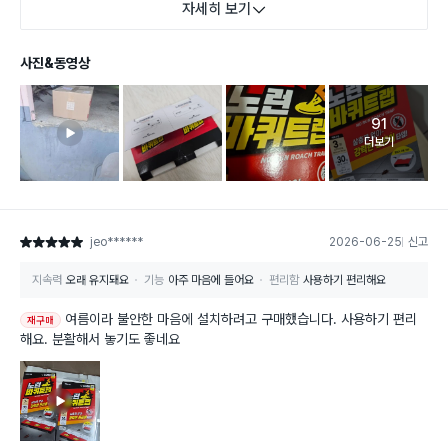
자세히 보기
사진&동영상
91
고객 리뷰 
더보기
jeo******
2026-06-25
신고
별점 5점
지속력
오래 유지돼요
기능
아주 마음에 들어요
편리함
사용하기 편리해요
여름이라 불안한 마음에 설치하려고 구매했습니다. 사용하기 편리
재구매
해요. 분활해서 놓기도 좋네요