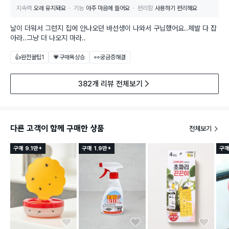
지속력
오래 유지돼요
기능
아주 마음에 들어요
편리함
사용하기 편리해요
날이 더워서 그런지 집에 안나오던 바선생이 나와서 구닙했어요..제발 다 잡
아라..그냥 더 나오지 마라..
👍완전꿀팁
1
💗구매욕상승
👀궁금증해결
382개 리뷰 전체보기
다른 고객이 함께 구매한 상품
전체보기
구매 9.1만+
구매 1.9만+
구매