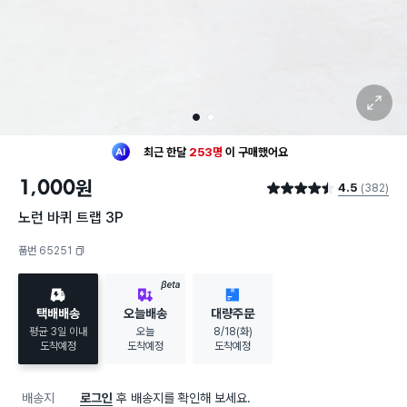
확대 보기
1
2
최근 한달
253명
이
구매했어요
20대 여성
이 가장 많이
구매했어요
1,000
원
4.5
(382)
최근 한달
253명
이
구매했어요
별점 4.5점
20대 여성
이 가장 많이
구매했어요
노런 바퀴 트랩 3P
품번 65251
복사하기
BETA
택배배송
오늘배송
대량주문
평균 3일 이내
오늘
8/18(화)
도착예정
도착예정
도착예정
배송지
로그인
후 배송지를 확인해 보세요.