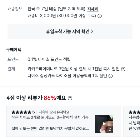
배송정보
전국 주 7일 배송 (일부 지역 제외)
자세히
배송비 3,000원 (30,000원 이상 무료)
휴일도착 가능 지역 확인
구매혜택
포인트
0.1% 다이소 포인트 적립
결제
카카오페이머니로 3만원 이상 결제 시 1천원 즉시 할인
다이소 삼성카드 다이소몰 이용금액의 1% 할인
4점 이상 리뷰가
86%
예요
5
지속력
오래 유지돼요
별점 5점
별점 4
작은 사이즈 3개로 붙어있고, 3분할해서 설치 가능
사용법
니 날
접착 강도는 한번 걸리면 도망가지 못할거 같아요
진 않
2
유도하는 약은 없으니 참고