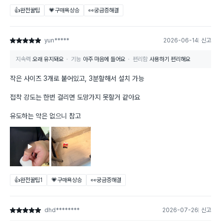
👍완전꿀팁
💗구매욕상승
👀궁금증해결
yun*****
2026-06-14
신고
별점 5점
지속력
오래 유지돼요
기능
아주 마음에 들어요
편리함
사용하기 편리해요
작은 사이즈 3개로 붙어있고, 3분할해서 설치 가능
접착 강도는 한번 걸리면 도망가지 못할거 같아요
유도하는 약은 없으니 참고
👍완전꿀팁
1
💗구매욕상승
👀궁금증해결
dhd********
2026-07-26
신고
별점 5점