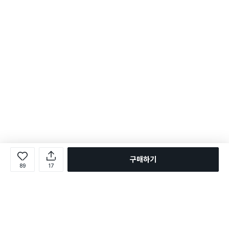
구매하기
89
17
로그인
온라인 다이소몰 1599-2211
온라인 다이소몰
다이소 매장 1522-4400
다이소 매장