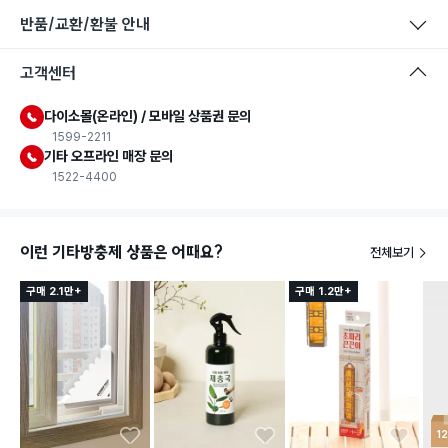
반품/교환/환불 안내
고객센터
다이소몰(온라인) / 모바일 상품권 문의
1599-2211
기타 오프라인 매장 문의
1522-4400
이런 기타방충제 상품은 어때요?
전체보기
구매 2.1만+
구매 1.2만+
1