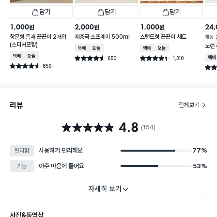
담기
담기
담기
1,000
2,000
1,000
24,
원
원
원
창문형 틈새 끈끈이 2개입
제충국 스프레이 500ml
스탠드형 끈끈이 세트
개당
(스티커포함)
노런 
택배배송
오늘배송
택배배송
오늘배송
택배배송
오늘배송
650
1,310
택배
별점 4.6점
별점 4.4점
건 작성
건 작성
859
별점 4.5점
별점 
건 작성
리뷰
전체보기
4.8
별점 4.8점
(154)
사용하기 편리해요
77%
편리함
아주 마음에 들어요
53%
기능
자세히 보기
사진&동영상