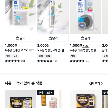
담기
담기
담기
1,000
2,000
1,000
2,0
원
원
원
NEW
보수용 방충망 M 2P SET
보수용 방충망 4매입 (실속
보수용 미세 방충망 원형 7
잘라 
형)
cm 4개입
m X 
택배배송
오늘배송
택배배송
오늘배송
택배배송
택배
313
199
45
별점 4.8점
별점 4.8점
별점 4.8점
별점 
건 작성
건 작성
건 작성
다른 고객이 함께 본 상품
전체보기
구매 1.2만+
구매