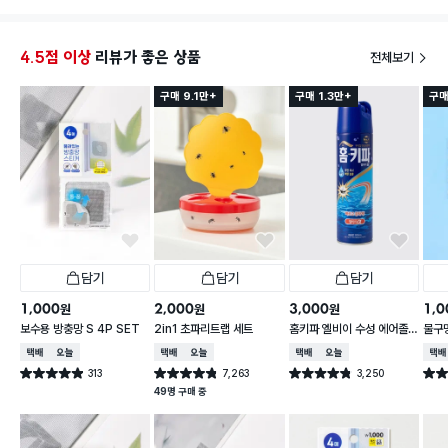
생쥐가 잘 붙습니다.
4.5점 이상
리뷰가 좋은 상품
전체보기
구매 9.1만+
구매 1.3만+
구매
담기
담기
담기
1,000
2,000
3,000
1,0
원
원
원
보수용 방충망 S 4P SET
2in1 초파리트랩 세트
홈키파 엘비이 수성 에어졸
물구
500 ml
택배배송
오늘배송
택배배송
오늘배송
택배배송
오늘배송
택배
313
7,263
3,250
별점 4.9점
별점 4.8점
별점 4.8점
별점 
건 작성
건 작성
건 작성
49명 구매 중