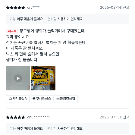
cry****
2025-02-14
신고
별점 5점
기능
아주 마음에 들어요
편리함
사용하기 편리해요
창고방에 생쥐가 들락거려서 구매했는데
재구매
효과 짱이네요.
전에는 끈끈이를 벌려서 펼치는 게 넘 힘들었는데
이 제품은 잘 펼쳐져요.
박스 뒤 편에 숨겨서 펼쳐 놓으면
생쥐가 잘 붙습니다.
👍완전꿀팁
3
💗구매욕상승
👀궁금증해결
chu*********
2026-07-31
신고
별점 5점
기능
아주 마음에 들어요
편리함
사용하기 편리해요