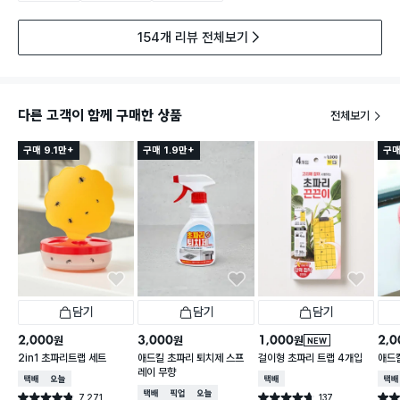
154개 리뷰 전체보기
다른 고객이 함께 구매한 상품
전체보기
구매 9.1만+
구매 1.9만+
구매
담기
담기
담기
2,000
3,000
1,000
2,0
원
원
원
NEW
2in1 초파리트랩 세트
애드킬 초파리 퇴치제 스프
걸이형 초파리 트랩 4개입
애드킬
레이 무향
택배배송
오늘배송
택배배송
택배
택배배송
매장픽업
오늘배송
7,271
137
별점 4.8점
별점 4.7점
별점 