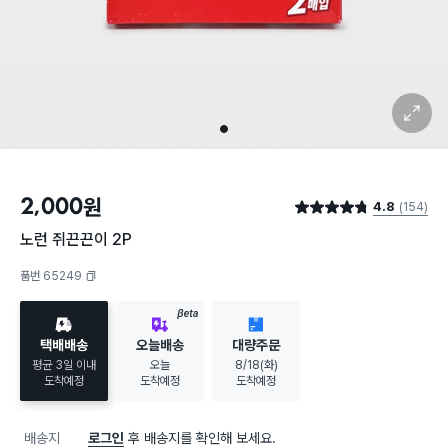
확대 보기
1
2,000
원
4.8
(154)
별점 4.8점
노런 쥐끈끈이 2P
품번 65249
복사하기
BETA
택배배송
오늘배송
대량주문
평균 3일 이내
오늘
8/18(화)
도착예정
도착예정
도착예정
배송지
로그인
후 배송지를 확인해 보세요.