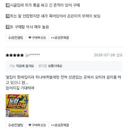
1️⃣시골집에 쥐가 똥을 싸고 긴 흔적이 있어 구매
2️⃣쥐는 잘 안잡혔지만 새가 죽어있어서 끈끈이의 위력이 보임
3️⃣또 구매할 의사 매우 높음
👍완전꿀팁
💗구매욕상승
👀궁금증해결
jju******
2026-07-26
신고
별점 5점
기능
마음에 들어요
편리함
보통이에요
옆집이 함바집이라 쥐나바퀴벌레랑 전혀 상관없는 곳에서 오히려 설치를 하
고 있으니 원...
없어지길 기대하며
👍완전꿀팁
💗구매욕상승
👀궁금증해결