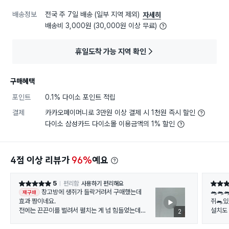
배송정보
전국 주 7일 배송 (일부 지역 제외)
자세히
배송비 3,000원 (30,000원 이상 무료)
휴일도착 가능 지역 확인
구매혜택
포인트
0.1% 다이소 포인트 적립
결제
카카오페이머니로 3만원 이상 결제 시 1천원 즉시 할인
다이소 삼성카드 다이소몰 이용금액의 1% 할인
4점 이상 리뷰가
96%
예요
5
편리함
사용하기 편리해요
별점 5점
별점 5
창고방에 생쥐가 들락거려서 구매했는데
🐀🐀
재구매
효과 짱이네요.
쥐🐀
전에는 끈끈이를 벌려서 펼치는 게 넘 힘들었는데
설치도
2
이 제품은 잘 펼쳐져요.
되었을
박스 뒤 편에 숨겨서 펼쳐 놓으면
건 사세