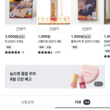
담기
담기
담기
2,000
1,000
1,000
1,0
원
원
원
NEW
NEW
쥐 끈끈이 3개입
스탠드형 끈끈이 세트
플라스틱 쥐 끈끈이 2개입
창문
(스
택배배송
택배배송
오늘배송
택배배송
택배
14
1,307
별점 4.7점
별점 4.4점
건 작성
건 작성
별점 
늦으면 품절 주의
8월 신상 예고
1
3
상품설명
리뷰
154