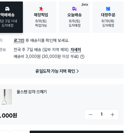
BETA
택배배송
매장픽업
오늘배송
대량주문
평균 3일 이내
8/8(토)
8/8(토)
8/18(화)
도착예정
픽업가능
도착예정
도착예정
지
로그인
후 배송지를 확인해 보세요.
정보
전국 주 7일 배송 (일부 지역 제외)
자세히
배송비 3,000원 (30,000원 이상 무료)
휴일도착 가능 지역 확인
올스텐 감자 으깨기
,000
원
개수 감소
개수 증가