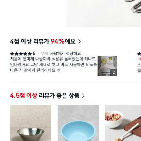
4점 이상 리뷰가
94%
예요
5
무게
사용하기 적당해요
별점 5점
별
처음에 연마제 나올까봐 식용유 묻혀봤는데 하나도
안나왔어요 그냥 세제로 씻고 바로 사용하면 되도록
스
나온 거 같아서 편리하네요 ㅎ
큽
2
가
4.5점 이상
리뷰가 좋은 상품