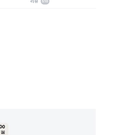
리뷰
510