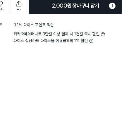
2,000원 장바구니 담기
1
430
45
트
0.1% 다이소 포인트 적립
카카오페이머니로 3만원 이상 결제 시 1천원 즉시 할인
다이소 삼성카드 다이소몰 이용금액의 1% 할인
5
무게
사용하기 적당해요
5
무게
사용
별점 5점
숟가락으로 하니 너무 힘들어서 구
그동안 삶은 감자를 주걱으
사용해보니 손쉽게 으깰 수 
는거보다 훨씬 쉽게 으깰 수 있네
삶의 질이 올라가네요.
그랬어요. 생각보다 견고하고 튼