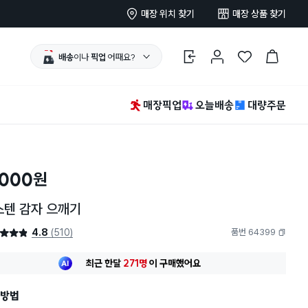
매장 위치 찾기
매장 상품 찾기
배송
이나
픽업
어때요?
로그인
마이페이지
찜 한 상품
장바구니
매장픽업
오늘배송
대량주문
,000
원
스텐 감자 으깨기
4.8
(510)
품번 64399
4.8점
복사하기
최근 한달
271명
이
구매했어요
30대 여성
이 가장 많이
구매했어요
최근 한달
271명
이
구매했어요
방법
30대 여성
이 가장 많이
구매했어요