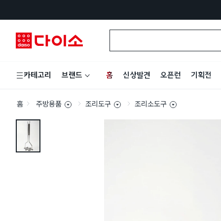
홈
신상발견
오픈런
기획전
카테고리
브랜드
홈
주방용품
조리도구
조리소도구