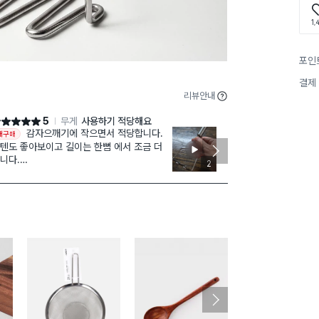
1,
포인
결제
리뷰안내
5
무게
사용하기 적당해요
점 5점
별점 5점
감자으깨기에 작으면서 적당합니다.
감자 으깰때 
재구매
매해봤어요.
텐도 좋아보이고 길이는 한뼘 에서 조금 더
숟가락으로 하
니다.
2
요. 진작살걸 
끔사용하기에 적당해요
튼합니다.