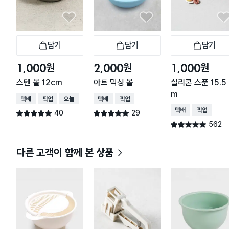
담기
담기
담기
장바구니
장바구니
장
원
원
원
1,000
2,000
1,000
스텐 볼 12cm
아트 믹싱 볼
실리콘 스푼 15.5 
m
택배배송
매장픽업
오늘배송
택배배송
매장픽업
택배배송
매장픽업
40
29
별점 5.0점
별점 5.0점
건 작성
건 작성
562
별점 4.9점
건 작성
다른 고객이 함께 본 상품