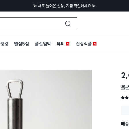
💫 새로 들어온 신상, 지금 확인하세요 💫
랭킹
별점5점
품절임박
뷰티
건강식품
2
올
별점 
배송