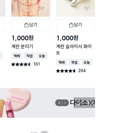
담기
담기
담기
바구니
장바구니
장바구니
장
원
원
원
1,000
1,000
2,000
계란 분리기
계란 슬라이서 화이
알루미늄 마늘다
트
배송
택배배송
매장픽업
오늘배송
택배배송
매장픽업
오
택배배송
매장픽업
오늘배송
161
168
별점 4.5점
별점 4.1점
건 작성
건 작
294
별점 4.6점
건 작성
이벤트
관심 
2
/
3
다
정
음
지
슬
라
이
드