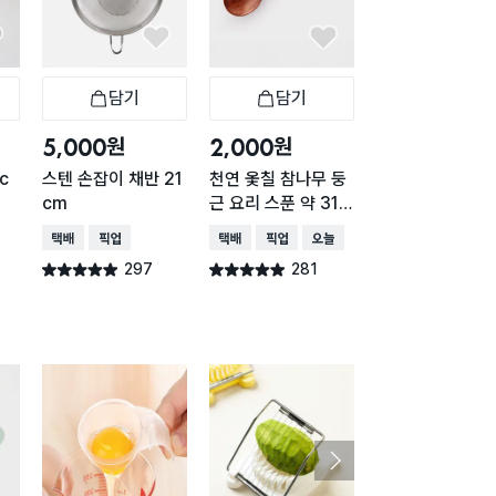
담기
담기
담기
바구니
장바구니
장바구니
장
원
원
원
5,000
2,000
1,000
c
스텐 손잡이 채반 21
천연 옻칠 참나무 둥
믹싱볼 채반 16c
cm
근 요리 스푼 약 31c
(거치가능)
m
택배배송
매장픽업
택배배송
매장픽업
오늘배송
택배배송
매장픽업
오
297
281
264
별점 4.9점
별점 4.9점
별점 4.9점
건 작성
건 작성
건 작