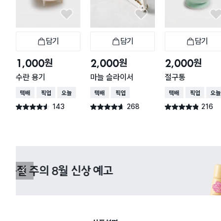
담기
담기
담기
장바구니
장바구니
장
원
원
원
1,000
2,000
2,000
수란 용기
마늘 슬라이서
절구통
택배배송
매장픽업
오늘배송
택배배송
매장픽업
택배배송
매장픽업
오늘
143
268
216
별점 4.5점
별점 4.6점
별점 4.8점
건 작성
건 작성
건 작성
다이소X카카오페이 8월 결제 혜택 
이
전
슬
라
이
드