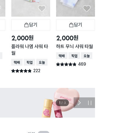
담기
담기
담기
바구니
장바구니
장바구니
장
원
원
원
2,000
2,000
2,000
플라워 나염 샤워 타
하트 무늬 샤워 타월
퍼플 샤워 타월
월
배송
택배배송
매장픽업
오늘배송
택배배송
매장픽업
오
택배배송
매장픽업
오늘배송
469
391
별점 4.8점
별점 4.9점
건 작성
건 작
222
별점 4.8점
건 작성
이벤트
관심 
2
/
3
다
정
음
지
슬
라
이
드