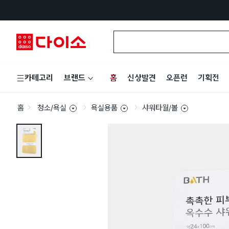
홈
신상발견
오픈런
기획전
카테고리
브랜드
홈
청소/욕실
욕실용품
샤워타월/볼