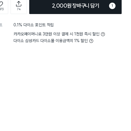
2,000원 장바구니 담기
1
073
74
트
0.1% 다이소 포인트 적립
카카오페이머니로 3만원 이상 결제 시 1천원 즉시 할인
다이소 삼성카드 다이소몰 이용금액의 1% 할인
4
두께감
보통 두께예요
5
두께감
별점 5점
 편입니다. 색깔을 크게 기대하지
입소문이 좋아서 구매해봤는
수 쫀득이 색깔이라 보고 웃었습
고 부드러워 데일리로 사용
 컬러감^^ 샤워하는데는 상관이
에요!
옥수수 원단이 2가지로 출시
원의 차이가 테두리 마감 