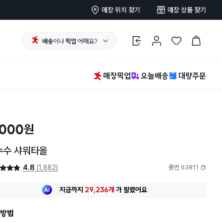
매장 위치 찾기
매장 상품 찾기
배송
이나
픽업
어때요?
로그인
마이페이지
찜 한 상품
장바구니
매장픽업
오늘배송
대량주문
,000
원
수수 샤워타올
4.8
(1,882)
품번 63811
4.8점
복사하기
최근 한달
1,986명
이
구매했어요
지금까지
29,236개
가
팔렸어요
30대 여성
이 가장 많이
구매했어요
최근 한달
1,986명
이
구매했어요
방법
지금까지
29,236개
가
팔렸어요