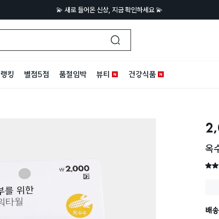
💫 새로 들어온 신상, 지금 확인하세요 💫
랭킹
별점5점
품절임박
뷰티
건강식품
2
옥
별점 
배송