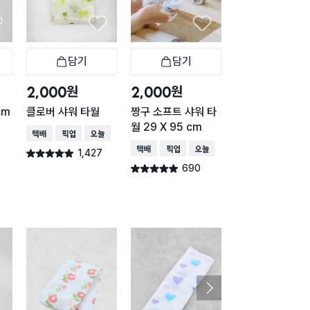
담기
담기
담기
바구니
장바구니
장바구니
장
원
원
원
2,000
2,000
1,000
cm
클로버 샤워 타월
짱구 소프트 샤워 타
파스텔 샤워볼 블
월 29 X 95 cm
택배배송
매장픽업
오늘배송
택배배송
매장픽업
오
택배배송
매장픽업
오늘배송
1,427
615
별점 4.9점
별점 4.9점
건 작성
건 작
690
별점 4.9점
건 작성