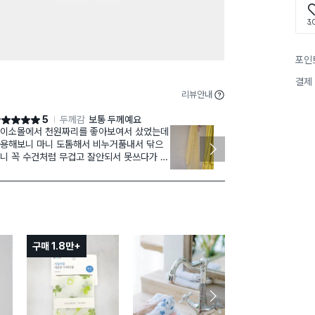
3,
포인
결제
리뷰안내
5
두께감
보통 두께예요
점 5점
별점 4점
이소몰에서 천원짜리를 좋아보여서 샀었는데
촉감 부드러운
용해보니 마니 도톰해서 비누거품내서 닦으
않았는데 옥수
니 꼭 수건처럼 무겁고 잘안되서 못쓰다가 다
니다. 추억돋는
 이천원짜리 이옥수수타올을 사서 쓰는데 완
없으니 통과.
 만족합니다 너무 부드러워도 안되는데 적당
 부드러우면서 등까지 시원하게 씻을수 있어
서 선택잘한 나를 칭찬중입니다
구매 1.8만+