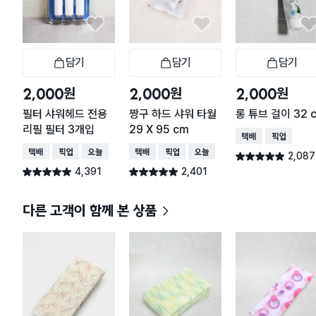
담기
담기
담기
장바구니
장바구니
장
원
원
원
2,000
2,000
2,000
필터 샤워헤드 전용
짱구 하드 샤워 타월
롱 튜브 걸이 32 
리필 필터 3개입
29 X 95 cm
택배배송
매장픽업
택배배송
매장픽업
오늘배송
택배배송
매장픽업
오늘배송
2,087
별점 4.9점
건 작성
4,391
2,401
별점 4.9점
별점 4.9점
건 작성
건 작성
다른 고객이 함께 본 상품