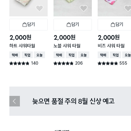
담기
담기
담기
장바구니
장바구니
장
원
원
원
2,000
2,000
2,000
하트 샤워타월
노블 샤워 타월
비즈 샤워 타월
택배배송
매장픽업
오늘배송
택배배송
매장픽업
오늘배송
택배배송
매장픽업
오늘
140
206
555
별점 4.8점
별점 4.8점
별점 4.8점
건 작성
건 작성
건 작성
다이소X카카오페이 8월 결제 혜택 
이
전
슬
라
이
드