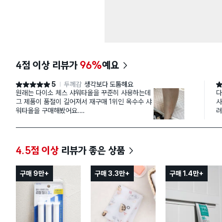
4점 이상 리뷰가
96%
예요
5
두께감
생각보다 도톰해요
별점 5점
별
원래는 다이소 체스 샤워타올을 꾸준히 사용하는데
다
그 제품이 품절이 길어져서 재구매 1위인 옥수수 샤
사
워타올을 구매해봤어요.
려
부드러운 촉감이래서 구매해봤는데 샤워하는데 유
시
리 조각으로 온 몸을 긁는 느낌이네요ㅜ 피부가 많
전
이 예민한편도 아닌데 씻고 나오니까 다리가 이렇게
히
되있어요..
4.5점 이상
리뷰가 좋은 상품
유독 제가 구매한 제품만 이러는건지 모르겠네요..
샤워 할 때 벅벅 문지르는 편도 아닌데 이정도면 진
짜 문제 있는거 아닌가요?ㅜ
구매 9만+
구매 3.3만+
구매 1.4만+