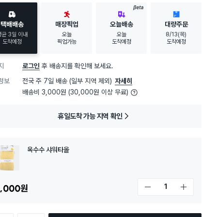
30대 여성
이 가장 많이
구매했어요
BETA
택배배송
매장픽업
오늘배송
대량주문
평균 3일 이내
오늘
오늘
8/13(목)
도착예정
픽업가능
도착예정
도착예정
지
로그인
후 배송지를 확인해 보세요.
정보
전국 주 7일 배송 (일부 지역 제외)
자세히
배송비 3,000원 (30,000원 이상 무료)
휴일도착 가능 지역 확인
옥수수 샤워타올
,000
원
개수 감소
개수 증가