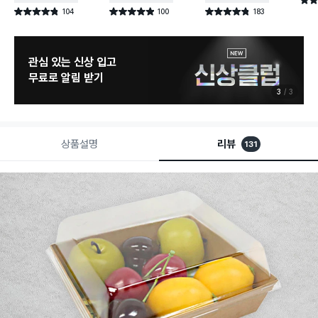
별점 
104
100
183
별점 4.8점
별점 4.9점
별점 4.8점
건 작성
건 작성
건 작성
관심 있는 신상 입고
무료로 알림 받기
3
3
상품설명
리뷰
131