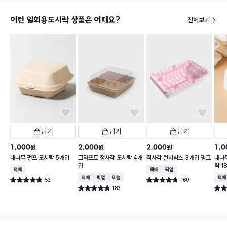
이런 일회용도시락 상품은 어때요?
전체보기
담기
담기
담기
1,000
2,000
2,000
1,0
원
원
원
대나무 펄프 도시락 5개입
크라프트 정사각 도시락 4개
직사각 런치박스 3개입 핑크
대나
입
락 1
택배배송
택배배송
매장픽업
택배배송
매장픽업
오늘배송
택배
53
160
별점 4.9점
별점 4.8점
건 작성
건 작성
183
별점 4.8점
별점 
건 작성