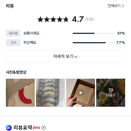
리뷰
전체보기
4.7
별점 4.7점
(131)
보통이에요
51%
내구성
적당해요
77%
크기
자세히 보기
사진&동영상
19
고객 리뷰 
더보기
리뷰 이미
2
리뷰요약
ai
beta