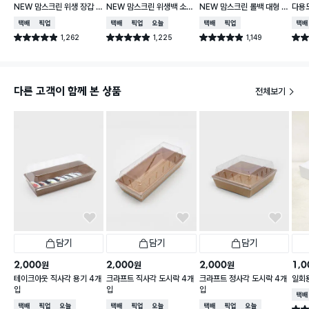
NEW 맘스크린 위생 장갑 3
NEW 맘스크린 위생백 소형
NEW 맘스크린 롤백 대형 2
다용도
00매입
200매입
00매입
30
택배배송
매장픽업
택배배송
매장픽업
오늘배송
택배배송
매장픽업
택배
1,262
1,225
1,149
별점 4.9점
별점 4.9점
별점 4.9점
별점 
건 작성
건 작성
건 작성
다른 고객이 함께 본 상품
전체보기
담기
담기
담기
2,000
2,000
2,000
1,0
원
원
원
테이크아웃 직사각 용기 4개
크라프트 직사각 도시락 4개
크라프트 정사각 도시락 4개
일회
입
입
입
택배
택배배송
매장픽업
오늘배송
택배배송
매장픽업
오늘배송
택배배송
매장픽업
오늘배송