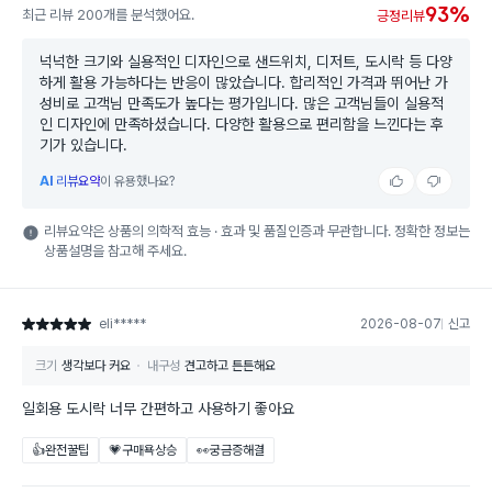
93%
최근 리뷰 200개를 분석했어요.
긍정리뷰
넉넉한 크기와 실용적인 디자인으로 샌드위치, 디저트, 도시락 등 다양
하게 활용 가능하다는 반응이 많았습니다. 합리적인 가격과 뛰어난 가
성비로 고객님 만족도가 높다는 평가입니다. 많은 고객님들이 실용적
인 디자인에 만족하셨습니다. 다양한 활용으로 편리함을 느낀다는 후
기가 있습니다.
AI
리뷰요약
이 유용했나요?
리뷰요약은 상품의 의학적 효능 · 효과 및 품질인증과 무관합니다. 정확한 정보는
상품설명을 참고해 주세요.
eli*****
2026-08-07
신고
별점 5점
크기
생각보다 커요
내구성
견고하고 튼튼해요
일회용 도시락 너무 간편하고 사용하기 좋아요
👍완전꿀팁
💗구매욕상승
👀궁금증해결