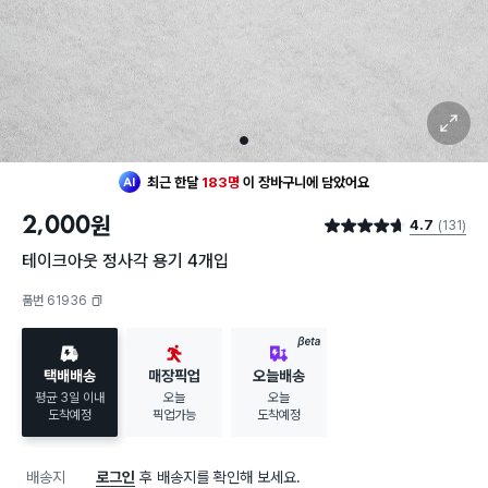
확대 보기
1
최근 한달
183명
이
장바구니에 담았어요
20대 여성
이 가장 많이
구매했어요
2,000
원
4.7
(131)
최근 한달
183명
이
장바구니에 담았어요
별점 4.7점
20대 여성
이 가장 많이
구매했어요
테이크아웃 정사각 용기 4개입
품번 61936
복사하기
BETA
택배배송
매장픽업
오늘배송
평균 3일 이내
오늘
오늘
도착예정
픽업가능
도착예정
배송지
로그인
후 배송지를 확인해 보세요.