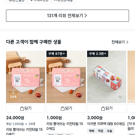
👍완전꿀팁
💗구매욕상승
👀궁금증해결
131개 리뷰 전체보기
다른 고객이 함께 구매한 상품
전체보기
구매 87만+
구매 2.3만+
24개
담기
담기
담기
24,000
1,000
3,000
1,0
원
원
원
리빙 뽑아쓰는 키친타월 15
이지엔 지퍼백 대형 60매입
[약 
개당
1,000
원
24개
0매입
블러 
리빙 뽑아쓰는 키친타월 15
택배배송
매장픽업
오늘배송
X 2
0매입