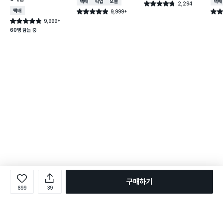
택배배송
매장픽업
오늘배송
택배
2,294
별점 4.8점
건 작성
택배배송
9,999+
별점 4.9점
별점 
건 작성
9,999+
별점 4.9점
건 작성
60명 담는 중
구매하기
699
39
로그인