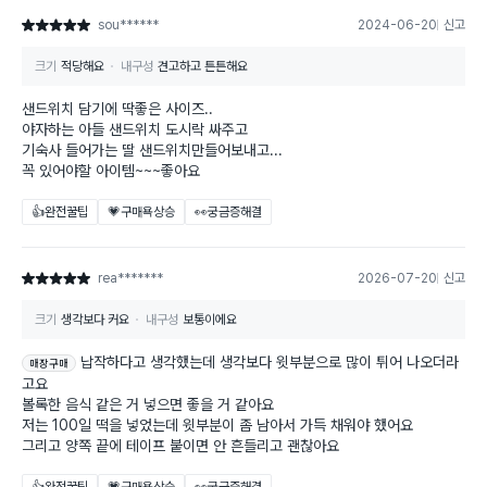
sou******
2024-06-20
신고
별점 5점
크기
적당해요
내구성
견고하고 튼튼해요
샌드위치 담기에 딱좋은 사이즈..
야자하는 아들 샌드위치 도시락 싸주고
기숙사 들어가는 딸 샌드위치만들어보내고...
꼭 있어야할 아이템~~~좋아요
👍완전꿀팁
💗구매욕상승
👀궁금증해결
rea*******
2026-07-20
신고
별점 5점
크기
생각보다 커요
내구성
보통이에요
납작하다고 생각했는데 생각보다 윗부분으로 많이 튀어 나오더라
매장구매
고요
볼록한 음식 같은 거 넣으면 좋을 거 같아요
저는 100일 떡을 넣었는데 윗부분이 좀 남아서 가득 채워야 했어요
그리고 양쪽 끝에 테이프 붙이면 안 흔들리고 괜찮아요