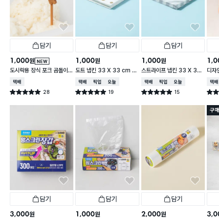
담기
담기
담기
1,000
1,000
1,000
1,0
원
원
원
NEW
도시락용 장식 포크 곰돌이 1
도트 냅킨 33 X 33 cm 1
스트라이프 냅킨 33 X 33
디자인
0개입
5매입
cm 15매입
cm 
택배배송
택배배송
매장픽업
오늘배송
택배배송
매장픽업
오늘배송
택배
28
19
15
별점 5.0점
별점 5.0점
별점 5.0점
별점 
건 작성
건 작성
건 작성
구매
담기
담기
담기
3,000
1,000
2,000
3,0
원
원
원