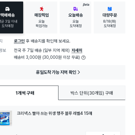
BETA
택배배송
매장픽업
오늘배송
대량주문
평균 3일 이내
오늘
오늘
8/18(화)
도착예정
픽업가능
도착예정
도착예정
지
로그인
후 배송지를 확인해 보세요.
정보
전국 주 7일 배송 (일부 지역 제외)
자세히
배송비 3,000원 (30,000원 이상 무료)
휴일도착 가능 지역 확인
1개씩 구매
박스 단위(30개입) 구매
크리넥스 빨아 쓰는 위생 행주 블루 레벨4 15매