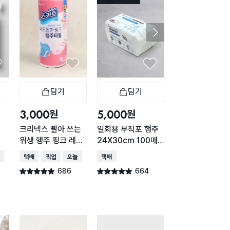
담기
담기
담기
바구니
장바구니
장바구니
장
원
원
원
3,000
5,000
1,000
크리넥스 빨아 쓰는
일회용 부직포 행주
독일 부직포 행주
위생 행주 핑크 레벨
24X30cm 100매
개입
5 36매
입
배송
택배배송
매장픽업
오늘배송
택배배송
택배배송
매장픽업
오
686
664
504
별점 4.9점
별점 4.9점
별점 4.9점
건 작성
건 작성
건 작