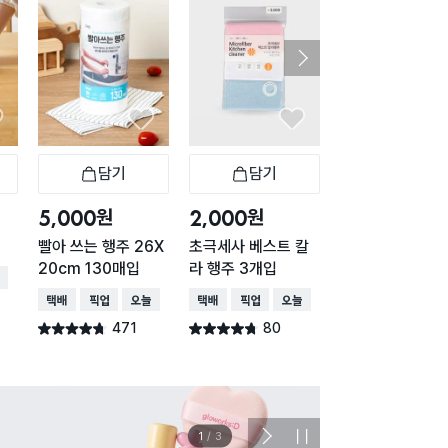
담기
담기
담기
바구니
장바구니
장바구니
장
원
원
원
5,000
2,000
1,000
빨아 쓰는 행주 26X
초극세사 베스트 칼
국산 부직포 컬러
20cm 130매입
라 행주 3개입
주 4개입
배송
택배배송
매장픽업
오늘배송
택배배송
매장픽업
오늘배송
택배배송
471
80
197
별점 4.7점
별점 4.7점
별점 4.8점
건 작성
건 작성
건 작
이벤트
관심 
2
/
3
다
정