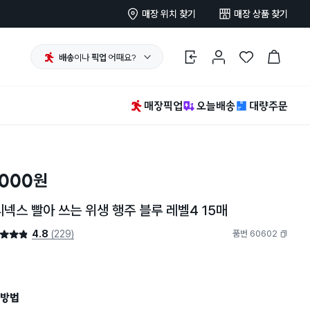
매장 위치 찾기
매장 상품 찾기
배송
이나
픽업
어때요?
로그인
마이페이지
찜 한 상품
장바구니
매장픽업
오늘배송
대량주문
,000
원
넥스 빨아 쓰는 위생 행주 블루 레벨4 15매
4.8
(229)
품번 60602
4.8점
복사하기
방법