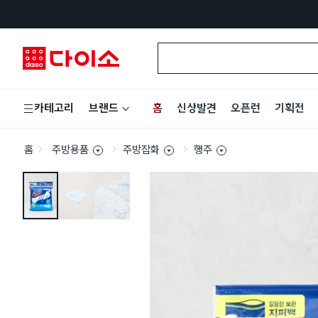
홈
신상발견
오픈런
기획전
카테고리
브랜드
홈
주방용품
주방잡화
행주