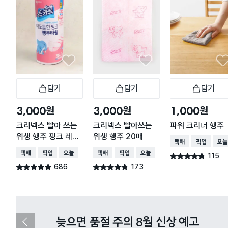
담기
담기
담기
장바구니
장바구니
장
원
원
원
3,000
3,000
1,000
크리넥스 빨아 쓰는
크리넥스 빨아쓰는
파워 크리너 행주
위생 행주 핑크 레벨
위생 행주 20매
택배배송
매장픽업
오늘
5 36매
택배배송
매장픽업
오늘배송
택배배송
매장픽업
오늘배송
115
별점 4.7점
건 작성
686
173
별점 4.9점
별점 4.8점
건 작성
건 작성
다이소X카카오페이 8월 결제 혜택 
이