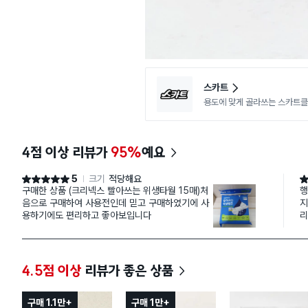
스카트
용도에 맞게 골라쓰는 스카트클
4점 이상 리뷰가
95%
예요
5
크기
적당해요
별점 5점
별
구매한 상품 (크리넥스 빨아쓰는 위생타월 15매)처
행
음으로 구매하여 사용전인데 믿고 구매하였기에 사
지
용하기에도 편리하고 좋아보입니다
리
구
려
4.5점 이상
리뷰가 좋은 상품
구매 1.1만+
구매 1만+