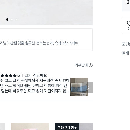
3
1
2
3
2
리닝의 간편 맞춤 솔루션. 청소는 쉽게, 슼샄슼샄 스카트
포인
결제
리뷰안내
5
크기
적당해요
점 5점
별점 4점
주 빨고 삶기 귀찮아져서 지구에겐 좀 미안하
Good good 
만 쓰고 있어요 훨씬 편하고 여름에 행주 관
od good go
 힘든데 바꿔주면 되고 좋아요 떨어지지 않게
good good 
비해두고 있어요 마지막엔 걸레로 쓰다가 버
d good goo
요
ood good g
구매 2.1만+