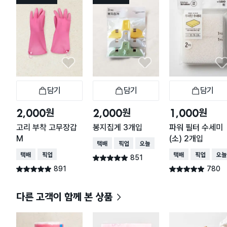
담기
담기
담기
장바구니
장바구니
장
원
원
원
2,000
2,000
1,000
고리 부착 고무장갑
봉지집게 3개입
파워 필터 수세미
M
(소) 2개입
택배배송
매장픽업
오늘배송
택배배송
매장픽업
택배배송
매장픽업
오늘
851
별점 4.9점
건 작성
891
780
별점 4.9점
별점 4.9점
건 작성
건 작성
다른 고객이 함께 본 상품