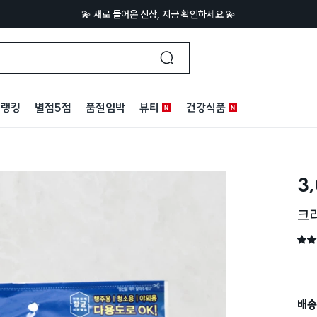
💫 새로 들어온 신상, 지금 확인하세요 💫
랭킹
별점5점
품절임박
뷰티
건강식품
3
크리
별점 
배송