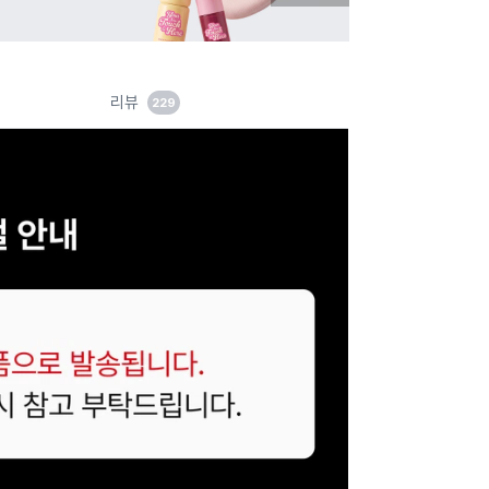
음
지
슬
라
이
드
리뷰
229