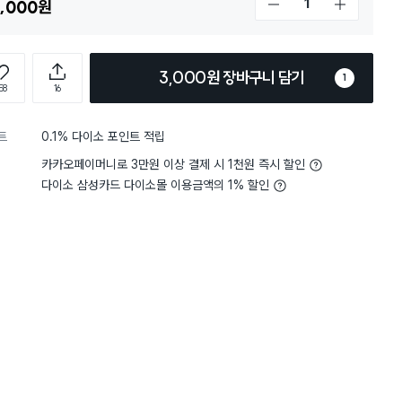
,000
원
개수 감소
개수 증가
3,000원 장바구니 담기
1
58
16
트
0.1% 다이소 포인트 적립
카카오페이머니로 3만원 이상 결제 시 1천원 즉시 할인
다이소 삼성카드 다이소몰 이용금액의 1% 할인
4
크기
적당해요
good good good good go
od good good good good
전체보기
good good good good goo
d good good good good g
ood good