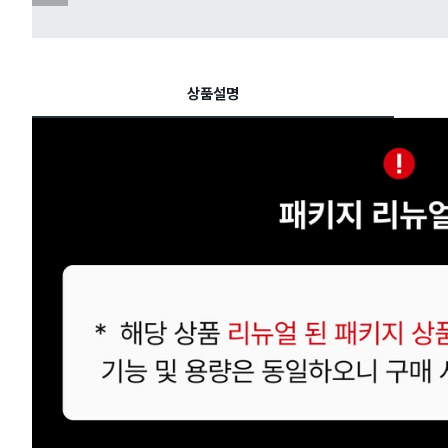
전
슬
라
이
드
상품설명