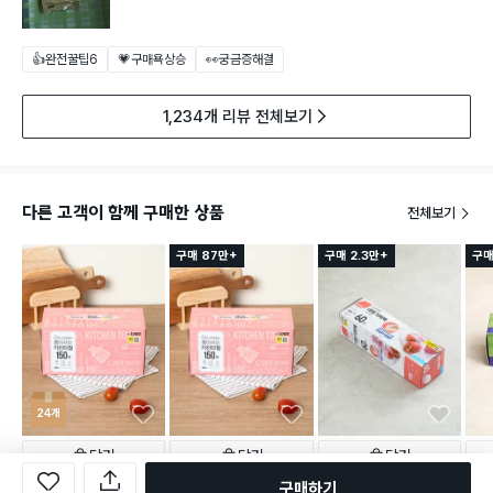
👍완전꿀팁
6
💗구매욕상승
👀궁금증해결
1,234개 리뷰 전체보기
다른 고객이 함께 구매한 상품
전체보기
구매 87만+
구매 2.3만+
구매
24개
담기
담기
담기
구매하기
24,000
1,000
3,000
1,0
원
원
원