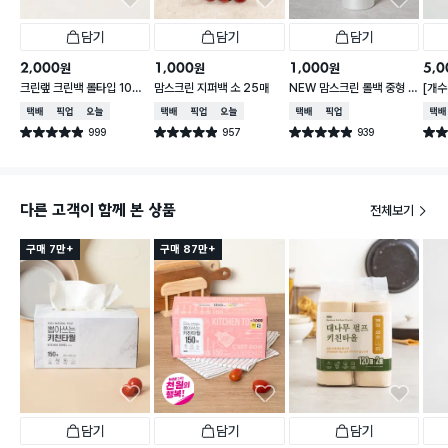
담기
담기
담기
2,000
1,000
1,000
5,0
원
원
원
크린랲 크린백 롤타입 100
맘스크린 지퍼백 소 25매
NEW 맘스크린 롤백 중형 1
[개수
매 30X40 cm
30매입
컵 3
택배배송
매장픽업
오늘배송
택배배송
매장픽업
오늘배송
택배배송
매장픽업
택배
999
957
939
별점 4.9점
별점 4.9점
별점 4.9점
별점 
건 작성
건 작성
건 작성
다른 고객이 함께 본 상품
전체보기
구매 7만+
구매 87만+
담기
담기
담기