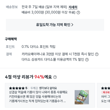
배송정보
전국 주 7일 배송 (일부 지역 제외)
자세히
배송비 3,000원 (30,000원 이상 무료)
휴일도착 가능 지역 확인
구매혜택
포인트
0.1% 다이소 포인트 적립
결제
카카오페이머니로 3만원 이상 결제 시 1천원 즉시 할인
다이소 삼성카드 다이소몰 이용금액의 1% 할인
4점 이상 리뷰가
94%
예요
5
두께감
생각보다 얇아요
별점 5점
별점 5
삼겹살 먹을때 기름이 많이 나와서 종종 사용해요
재구매
키친타올쓰면 꽤 많은 양을 사용해야되는데
어서 
기름제거시트는 작게 접혀있는데 기름흡수가
도는 
잘되니깐 키친타올보다 더 간편하다는 느낌이 들어요
은 달라
는데 