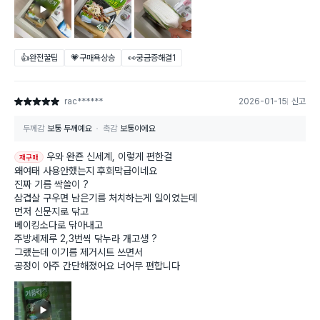
👍완전꿀팁
💗구매욕상승
👀궁금증해결
1
rac******
2026-01-15
신고
별점 5점
두께감
보통 두께예요
촉감
보통이에요
우와 완죤 신세계, 이렇게 편한걸
재구매
왜여태 사용안했는지 후회막급이네요
진짜 기름 싹쓸이 ?
삼겹살 구우면 남은기름 처치하는게 일이였는데
먼저 신문지로 닦고
베이킹소다로 닦아내고
주방세제루 2,3번씩 닦누라 개고생 ?
그랬는데 이기름 제거시트 쓰면서
공정이 아주 간단해졌어요 너어무 편합니다