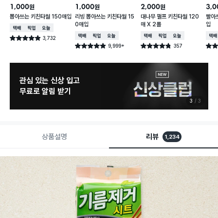
1,000
1,000
2,000
3,0
원
원
원
뽑아쓰는 키친타월 150매입
리빙 뽑아쓰는 키친타월 15
대나무 펄프 키친타월 120
빨아쓰는 키친타
0매입
매 X 2롤
입
택배배송
매장픽업
오늘배송
택배배송
매장픽업
오늘배송
택배배송
매장픽업
오늘배송
택배
3,732
별점 4.9점
건 작성
9,999+
357
별점 4.9점
별점 4.8점
별점 
건 작성
건 작성
관심 있는 신상 입고
무료로 알림 받기
3
3
상품설명
리뷰
1,234