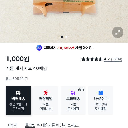
확대 보기
1
2
지금까지
30,697개
가
팔렸어요
1,000
원
4.7
(1,234)
별점 4.7점
기름 제거 시트 40매입
품번 60549
복사하기
BETA
택배배송
매장픽업
오늘배송
대량주문
평균 3일 이내
오늘
오늘
8/13(목)
도착예정
픽업가능
도착예정
도착예정
배송지
로그인
후 배송지를 확인해 보세요.