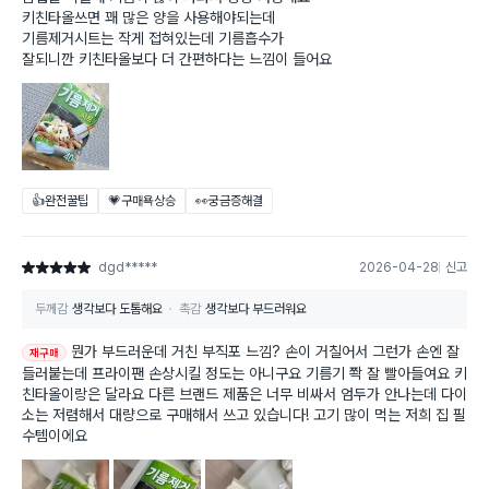
키친타올쓰면 꽤 많은 양을 사용해야되는데
기름제거시트는 작게 접혀있는데 기름흡수가
잘되니깐 키친타올보다 더 간편하다는 느낌이 들어요
👍완전꿀팁
💗구매욕상승
👀궁금증해결
dgd*****
2026-04-28
신고
별점 5점
두께감
생각보다 도톰해요
촉감
생각보다 부드러워요
뭔가 부드러운데 거친 부직포 느낌? 손이 거칠어서 그런가 손엔 잘
재구매
들러붙는데 프라이팬 손상시킬 정도는 아니구요 기름기 쫙 잘 빨아들여요 키
친타올이랑은 달라요 다른 브랜드 제품은 너무 비싸서 엄두가 안나는데 다이
소는 저렴해서 대량으로 구매해서 쓰고 있습니다! 고기 많이 먹는 저희 집 필
수템이에요