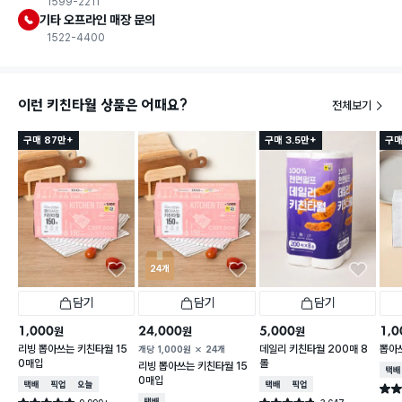
1599-2211
기타 오프라인 매장 문의
1522-4400
이런 키친타월 상품은 어때요?
전체보기
구매 87만+
구매 3.5만+
구매
24개
담기
담기
담기
1,000
24,000
5,000
1,0
원
원
원
리빙 뽑아쓰는 키친타월 15
데일리 키친타월 200매 8
뽑아
개당
1,000
원
24개
0매입
롤
리빙 뽑아쓰는 키친타월 15
택배
0매입
택배배송
매장픽업
오늘배송
택배배송
매장픽업
별점 