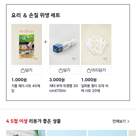
니다! 
요리 ＆ 손질 위생 세트
일시품절
담기
담기
미리담기
1,000
3,000
1,000
원
원
원
기름 제거 시트 40매
커터 부착 위생랩 30
일회용 종이 도마 커
입
cmX110m
버 시트 20매
4.5점 이상
리뷰가 좋은 상품
전체보기