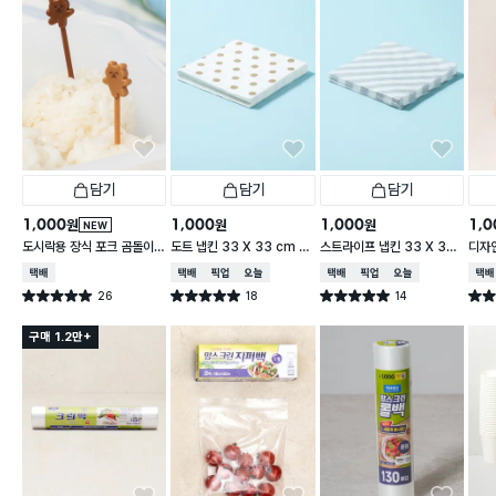
담기
담기
담기
1,000
1,000
1,000
1,0
원
원
원
NEW
도시락용 장식 포크 곰돌이 1
도트 냅킨 33 X 33 cm 1
스트라이프 냅킨 33 X 33
디자인
0개입
5매입
cm 15매입
cm 
택배배송
택배배송
매장픽업
오늘배송
택배배송
매장픽업
오늘배송
택배
26
18
14
별점 5.0점
별점 5.0점
별점 5.0점
별점 
건 작성
건 작성
건 작성
구매 1.2만+