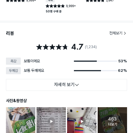
9,999+
택배배송
3,647
별점 4.9점
별점 4.8점
건 작성
건 작성
9,999+
별점 4.9점
건 작성
50명 구매 중
리뷰
전체보기
4.7
별점 4.7점
(1,234)
보통이에요
53%
촉감
보통 두께예요
62%
두께감
자세히 보기
사진&동영상
463
고객 리뷰 
더보기