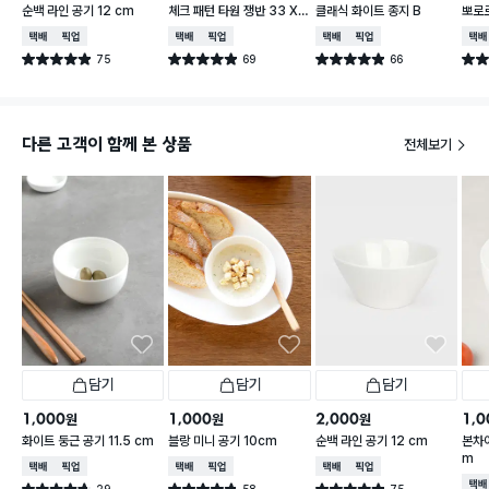
순백 라인 공기 12 cm
체크 패턴 타원 쟁반 33 X
클래식 화이트 종지 B
뽀로로
21 cm
cm 
택배배송
매장픽업
택배배송
매장픽업
택배배송
매장픽업
택배
75
69
66
별점 4.9점
별점 4.9점
별점 4.9점
별점 
건 작성
건 작성
건 작성
다른 고객이 함께 본 상품
전체보기
담기
담기
담기
1,000
1,000
2,000
1,0
원
원
원
화이트 둥근 공기 11.5 cm
블랑 미니 공기 10cm
순백 라인 공기 12 cm
본차이
m
택배배송
매장픽업
택배배송
매장픽업
택배배송
매장픽업
택배
29
58
75