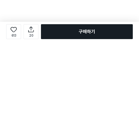
구매하기
613
20
로그인
온라인 다이소몰 1599-2211
온라인 다이소몰
다이소 매장 1522-4400
다이소 매장
평일 09:00 ~ 18:00
평일 09:00 ~ 18:00
주문조회
매장 상품 찾기
취소/교환/반품 신청
매장 위치 찾기
공지사항
1:1 문의
FAQ
고객센터
1:1 문의
제휴문의
앱 장애/신고