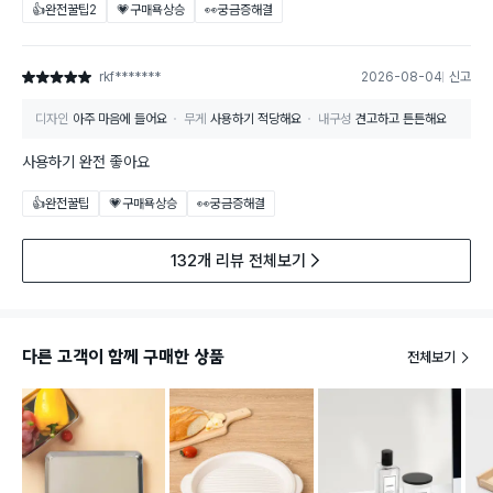
👍완전꿀팁
2
💗구매욕상승
👀궁금증해결
rkf*******
2026-08-04
신고
별점 5점
디자인
아주 마음에 들어요
무게
사용하기 적당해요
내구성
견고하고 튼튼해요
사용하기 완전 좋아요
👍완전꿀팁
💗구매욕상승
👀궁금증해결
132개 리뷰 전체보기
다른 고객이 함께 구매한 상품
전체보기