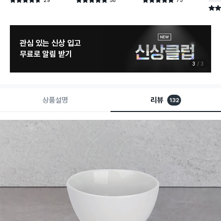
별점 4.7점
별점 4.8점
별점 4.9점
건 작성
건 작성
건 작성
별점 
관심 있는 신상 입고
무료로 알림 받기
3
3
상품설명
리뷰
132