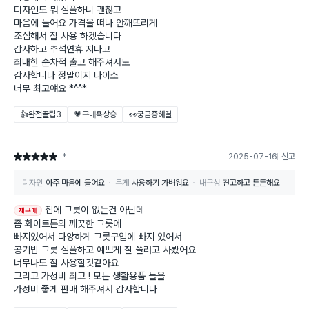
디자인도 뭐 심플하니 괜찮고
마음에 들어요 가격을 떠나 안깨뜨리게
조심해서 잘 사용 하겠습니다
감사하고 추석연휴 지나고
최대한 순차적 출고 해주셔서도
감사합니다 정말이지 다이소
너무 최고얘요 *^^*
👍완전꿀팁
3
💗구매욕상승
👀궁금증해결
*
2025-07-16
신고
별점 5점
디자인
아주 마음에 들어요
무게
사용하기 가벼워요
내구성
견고하고 튼튼해요
집에 그릇이 없는건 아닌데
재구매
좀 화이트톤의 깨끗한 그릇에
빠져있어서 다양하게 그릇구입에 빠져 있어서
공기밥 그릇 심플하고 예쁘게 잘 쓸려고 사봤어요
너무나도 잘 사용할것같아요
그리고 가성비 최고 ! 모든 생활용품 들을
가성비 좋게 판매 해주셔서 감사합니다