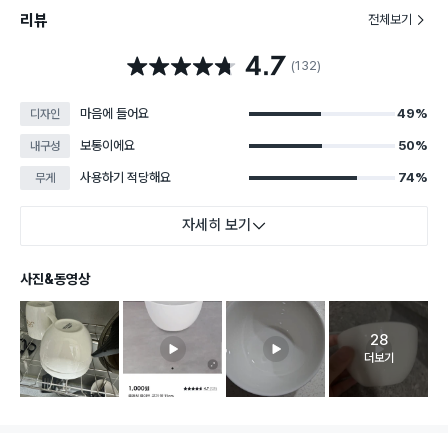
리뷰
전체보기
4.7
별점 4.7점
(132)
마음에 들어요
49%
디자인
보통이에요
50%
내구성
사용하기 적당해요
74%
무게
자세히 보기
사진&동영상
28
고객 리뷰 
더보기