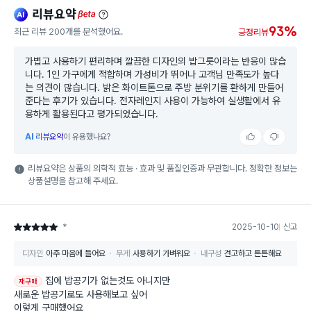
리뷰요약
ai
beta
93%
최근 리뷰 200개를 분석했어요.
긍정리뷰
가볍고 사용하기 편리하며 깔끔한 디자인의 밥그릇이라는 반응이 많습
니다. 1인 가구에게 적합하며 가성비가 뛰어나 고객님 만족도가 높다
는 의견이 많습니다. 밝은 화이트톤으로 주방 분위기를 환하게 만들어
준다는 후기가 있습니다. 전자레인지 사용이 가능하여 실생활에서 유
용하게 활용된다고 평가되었습니다.
AI
리뷰요약
이 유용했나요?
리뷰요약은 상품의 의학적 효능 · 효과 및 품질인증과 무관합니다. 정확한 정보는
상품설명을 참고해 주세요.
*
2025-10-10
신고
별점 5점
디자인
아주 마음에 들어요
무게
사용하기 가벼워요
내구성
견고하고 튼튼해요
집에 밥공기가 없는것도 아니지만
재구매
새로운 밥공기로도 사용해보고 싶어
이렇게 구매했어요