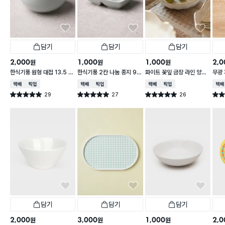
담기
담기
담기
2,000
1,000
1,000
2,0
원
원
원
한식기풍 원형 대접 13.5 c
한식기풍 2칸 나눔 종지 9 c
화이트 꽃잎 금장 라인 양각
무광 
m
m
종지 10 cm
접 1
택배배송
매장픽업
택배배송
매장픽업
택배배송
매장픽업
택배
29
27
26
별점 5.0점
별점 5.0점
별점 5.0점
별점 
건 작성
건 작성
건 작성
담기
담기
담기
2,000
3,000
1,000
2,0
원
원
원