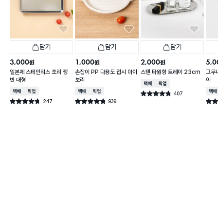
담기
담기
담기
3,000
1,000
2,000
5,0
원
원
원
일본제 스테인리스 조리 쟁
손잡이 PP 다용도 접시 아이
스텐 타원형 트레이 23cm
고무
반 대형
보리
이
택배배송
매장픽업
택배배송
매장픽업
택배배송
매장픽업
택배
407
별점 4.8점
건 작성
247
939
별점 4.7점
별점 4.8점
별점 
건 작성
건 작성