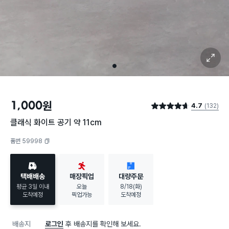
확대 보기
1
1,000
원
4.7
(132)
별점 4.7점
클래식 화이트 공기 약 11cm
품번 59998
복사하기
택배배송
매장픽업
대량주문
평균 3일 이내
오늘
8/18(화)
도착예정
픽업가능
도착예정
배송지
로그인
후 배송지를 확인해 보세요.