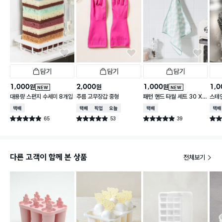
담기
담기
담기
1,000
2,000
1,000
1,0
원
원
원
NEW
NEW
대용량 스펀지 수세미 8개입
주름 고무장갑 중형
패턴 핸드 타월 세트 30 X
스테
30 cm 3개입
택배배송
택배배송
매장픽업
오늘배송
택배배송
택배
65
53
39
별점 4.9점
별점 4.9점
별점 4.9점
별점 
건 작성
건 작성
건 작성
다른 고객이 함께 본 상품
전체보기