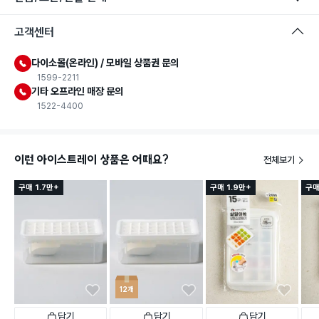
고객센터
다이소몰(온라인) / 모바일 상품권 문의
1599-2211
기타 오프라인 매장 문의
1522-4400
이런 아이스트레이 상품은 어때요?
전체보기
구매 1.7만+
구매 1.9만+
구매
12개
담기
담기
담기