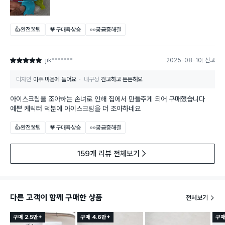
👍완전꿀팁
💗구매욕상승
👀궁금증해결
jik*******
2025-08-10
신고
별점 5점
디자인
아주 마음에 들어요
내구성
견고하고 튼튼해요
아이스크림을 조아하는 손녀로 인해 집에서 만들주게 되어 구매했습니다
예쁜 케릭터 덕분에 아이스크림을 더 조아하네요
👍완전꿀팁
💗구매욕상승
👀궁금증해결
159개 리뷰 전체보기
다른 고객이 함께 구매한 상품
전체보기
구매 2.5만+
구매 4.6만+
구매