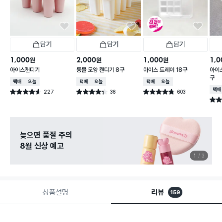
담기
담기
담기
1,000
2,000
1,000
1,0
원
원
원
아이스캔디기
동물 모양 캔디기 8구
아이스 트레이 18구
아이스
구
택배배송
오늘배송
택배배송
오늘배송
택배배송
오늘배송
택배
227
36
603
별점 4.6점
별점 4.3점
별점 4.8점
건 작성
건 작성
건 작성
별점 
늦으면 품절 주의
8월 신상 예고
1
3
상품설명
리뷰
159