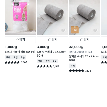
12개
담기
담기
담기
1,000
3,000
36,000
1,0
원
원
원
싱크대 거름망 리필 50매입
일회용 수세미 23X22cm
모나미
개당
3,000
원
12개
60매
일회용 수세미 23X22cm
택배배송
매장픽업
오늘배송
택배
60매
택배배송
매장픽업
오늘배송
2,108
별점 4.8점
별점 
건 작성
3,178
택배배송
별점 4.8점
건 작성
3,178
별점 4.8점
건 작성