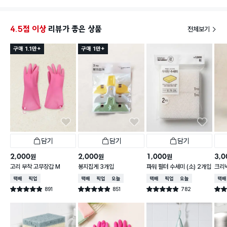
4.5점 이상
리뷰가 좋은 상품
전체보기
구매 1.1만+
구매 1만+
담기
담기
담기
2,000
2,000
1,000
3,0
원
원
원
고리 부착 고무장갑 M
봉지집게 3개입
파워 필터 수세미 (소) 2개입
크리넥
주 핑
택배배송
매장픽업
택배배송
매장픽업
오늘배송
택배배송
매장픽업
오늘배송
택배
891
851
782
별점 4.9점
별점 4.9점
별점 4.9점
별점 
건 작성
건 작성
건 작성