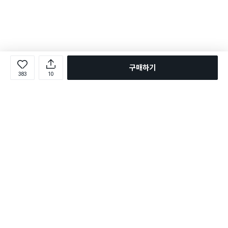
구매하기
383
10
로그인
온라인 다이소몰 1599-2211
온라인 다이소몰
다이소 매장 1522-4400
다이소 매장
평일 09:00 ~ 18:00
평일 09:00 ~ 18:00
주문조회
매장 상품 찾기
취소/교환/반품 신청
매장 위치 찾기
공지사항
1:1 문의
FAQ
고객센터
1:1 문의
제휴문의