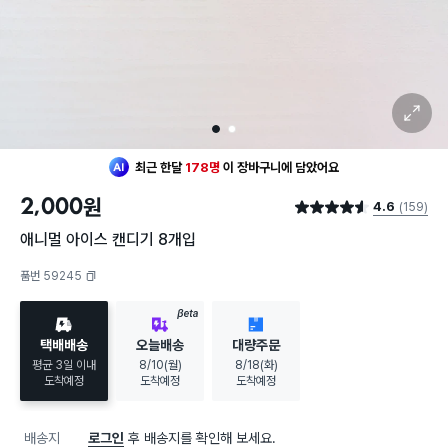
확대 보기
1
2
최근 한달
178명
이
장바구니에 담았어요
30대 여성
이 가장 많이
찜했어요
2,000
원
4.6
(159)
최근 한달
178명
이
장바구니에 담았어요
별점 4.6점
30대 여성
이 가장 많이
찜했어요
애니멀 아이스 캔디기 8개입
품번 59245
복사하기
BETA
택배배송
오늘배송
대량주문
평균 3일 이내
8/10(월)
8/18(화)
도착예정
도착예정
도착예정
배송지
로그인
후 배송지를 확인해 보세요.