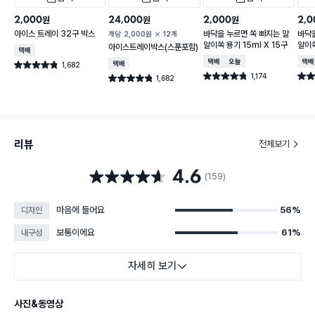
2,000
24,000
2,000
2,0
원
원
원
아이스 트레이 32구 박스
바닥을 누르면 쏙 빠지는 알
바닥을
개당
2,000
원
12개
알이쏙 용기 15ml X 15구
알이쏙
아이스트레이박스(스푼포함)
택배배송
택배배송
오늘배송
택배
1,682
택배배송
별점 4.8점
건 작성
1,174
별점 4.8점
별점 
1,682
별점 4.8점
건 작성
건 작성
리뷰
전체보기
4.6
별점 4.6점
(159)
마음에 들어요
56%
디자인
보통이에요
61%
내구성
자세히 보기
사진&동영상