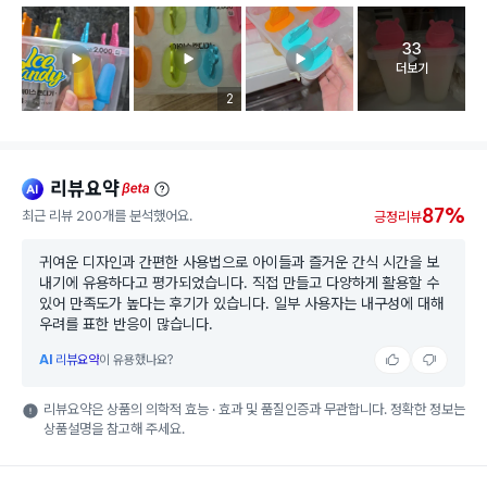
33
고객 리뷰 
더보기
리뷰 이미지 등록 개수
2
리뷰요약
ai
beta
87%
최근 리뷰 200개를 분석했어요.
긍정리뷰
귀여운 디자인과 간편한 사용법으로 아이들과 즐거운 간식 시간을 보
내기에 유용하다고 평가되었습니다. 직접 만들고 다양하게 활용할 수
있어 만족도가 높다는 후기가 있습니다. 일부 사용자는 내구성에 대해
우려를 표한 반응이 많습니다.
AI
리뷰요약
이 유용했나요?
리뷰요약은 상품의 의학적 효능 · 효과 및 품질인증과 무관합니다. 정확한 정보는
상품설명을 참고해 주세요.