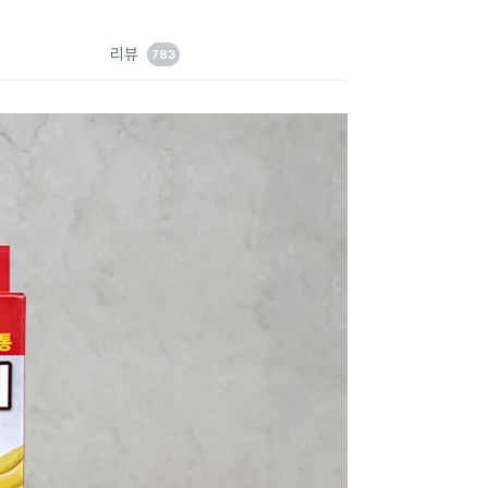
이
드
리뷰
783