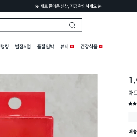
💫 새로 들어온 신상, 지금 확인하세요 💫
랭킹
별점5점
품절임박
뷰티
건강식품
1
애드
별점 
배송