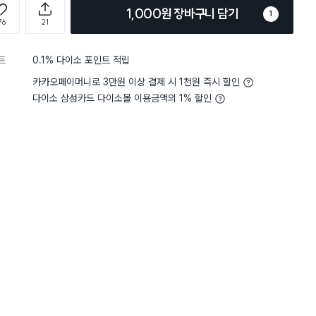
1,000원 장바구니 담기
1
76
21
트
0.1% 다이소 포인트 적립
카카오페이머니로 3만원 이상 결제 시 1천원 즉시 할인
다이소 삼성카드 다이소몰 이용금액의 1% 할인
5
편리함
사용하기 편리해요
5
편리함
별점 5점
보니 효과있어서 리필제품 추가 구
리필이 간편하고 트랩과 함께 사용하기 좋
 분량이고 집 환경마다 다르겠지
니다
한 계절동안 쓰기 충분해요.
냄새가 강하지않아 부담이없고 초파리 유
과가 괜찮은 편이라 만족합
구매 1.4만+