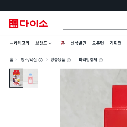
홈
신상발견
오픈런
기획전
카테고리
브랜드
홈
청소/욕실
방충용품
파리방충제