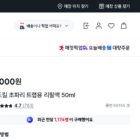
매장 위치 찾기
매장 상품 찾기
배송
이나
픽업
어때요?
로그인
마이페이지
찜 한 상품
장바구니
매장픽업
오늘배송
대량주문
,000
원
킬 초파리 트랩용 리필액 50ml
4.7
(783)
품번 59155
4.7점
복사하기
최근 한달
1,174명
이
구매했어요
30대 여성
이 가장 많이
구매했어요
최근 한달
1,174명
이
구매했어요
방법
30대 여성
이 가장 많이
구매했어요