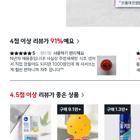
4점 이상 리뷰가
91%
예요
5
편리함
사용하기 편리해요
별점 5점
별
N년차 애용중입니다! 사실상 주방세제랑 식초 섞어
서 직접 만들어도 되지만 1000원인데 뭐 사서쓰는
게 훨씬 편하니까 자주 씁니다^^
세
능이
용
4.5점 이상
리뷰가 좋은 상품
구매 9.1만+
구매 1.3만+