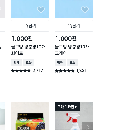
담기
담기
담기
바구니
장바구니
장바구니
장
원
원
원
1,000
1,000
2,000
성
물구멍 방충망10개
물구멍 방충망10개
네오큐 액체 모기
화이트
그레이
리필 45일
택배배송
오늘배송
택배배송
오늘배송
택배배송
오늘배송
2,717
1,831
1,25
별점 4.8점
별점 4.8점
별점 4.8점
건 작성
건 작성
건 작
구매 1.9만+
구매 1만+