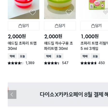
담기
담기
담기
장바구니
장바구니
장
원
원
원
2,000
2,000
1,000
애드킬 초파리 트랩
애드킬 하수구용 초
초파리 트랩 리필액
30ml
파리트랩 30ml
5 ml 3개입
택배배송
오늘배송
택배배송
오늘배송
택배배송
오늘배송
1,389
547
450
별점 4.2점
별점 4.3점
별점 4.6점
건 작성
건 작성
건 작성
다이소X카카오페이 8월 결제 혜택 
이
전
슬
라