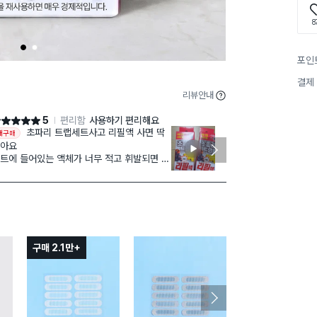
8
1
2
포인
결제
리뷰안내
5
편리함
사용하기 편리해요
점 5점
별점 5점
초파리 트랩세트사고 리필액 사면 딱
본품 먼저 써
재구매
입했어요. 2회
좋아요
만 저희 집은 
트에 들어있는 액체가 너무 적고 휘발되면 기
 떨어져서 리필액 사면 좋음 끈끈이도 리필
이 있으면 좋을거 같네요
구매 2.1만+
구매 1.3만+