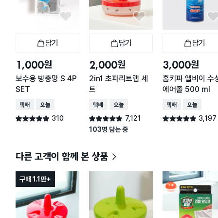
담기
담기
담기
장바구니
장바구니
장
원
원
원
1,000
2,000
3,000
보수용 방충망 S 4P
2in1 초파리트랩 세
홈키파 엘비이 수
SET
트
에어졸 500 ml
택배배송
오늘배송
택배배송
오늘배송
택배배송
오늘배송
310
7,121
3,197
별점 4.9점
별점 4.8점
별점 4.8점
건 작성
건 작성
건 작성
103명 담는 중
다른 고객이 함께 본 상품
구매 1.1만+