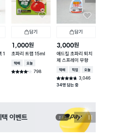
담기
담기
담기
바구니
장바구니
장바구니
장
원
원
원
1,000
3,000
2,000
 1
초파리 트랩 15ml
애드킬 초파리 퇴치
동성 비오킬 초파
제 스프레이 무향
트랩 4매입
택배배송
오늘배송
택배배송
매장픽업
오늘배송
택배배송
오늘배송
798
별점 4.1점
건 작성
3,046
644
별점 4.7점
별점 4.0점
건 작성
건 작
34명 담는 중
이벤트
관심 
2
/
3
다
정
음
지
슬
라