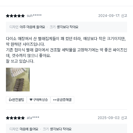
suh*****
2024-09-17
신고
별점 5점
디자인
아주 마음에 들어요
크기
생각보다 작아요
다이소 매장에서 산 빨래집게들이 꽤 컸던 터라, 예상보다 작은 크기이지만,
딱 원하던 사이즈입니다.
기존 접이식 빨래 걸이에서 건조할 세탁물을 고정하기에는 딱 좋은 싸이즈인
데, 갯수까지 많으니 좋아요.
잘 쓰고 있습니다.
👍완전꿀팁
💗구매욕상승
👀궁금증해결
ata****
2025-09-02
신고
별점 5점
디자인
마음에 들어요
크기
생각보다 작아요