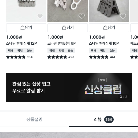
담기
담기
담기
1,000
1,000
1,000
1,0
원
원
원
스타일 빨래 집게 12P
스타일 빨래집게 6P
스타일 빨래집게 10P
베스
택배배송
매장픽업
오늘배송
택배배송
매장픽업
오늘배송
택배배송
매장픽업
오늘배송
택배
256
423
441
별점 4.8점
별점 4.8점
별점 4.8점
별점 
건 작성
건 작성
건 작성
관심 있는 신상 입고
무료로 알림 받기
3
3
상품설명
리뷰
369