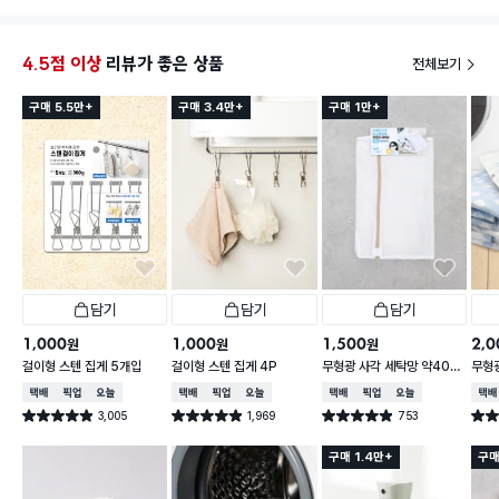
4.5점 이상
리뷰가 좋은 상품
전체보기
구매 5.5만+
구매 3.4만+
구매 1만+
담기
담기
담기
1,000
1,000
1,500
2,0
원
원
원
걸이형 스텐 집게 5개입
걸이형 스텐 집게 4P
무형광 사각 세탁망 약40X
무형광
50cm
60
택배배송
매장픽업
오늘배송
택배배송
매장픽업
오늘배송
택배배송
매장픽업
오늘배송
택배
3,005
1,969
753
별점 4.9점
별점 4.9점
별점 4.9점
별점 
건 작성
건 작성
건 작성
구매 1.4만+
구매