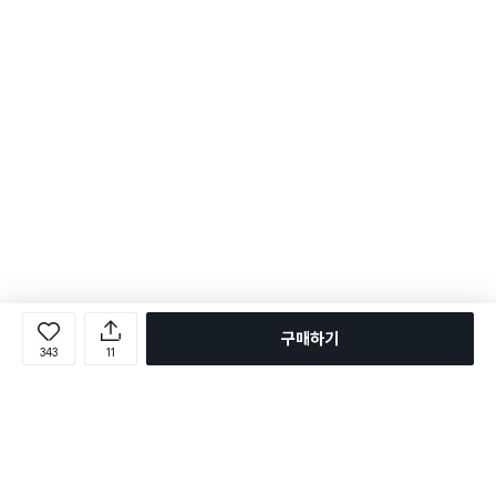
구매하기
343
11
로그인
온라인 다이소몰 1599-2211
온라인 다이소몰
다이소 매장 1522-4400
다이소 매장