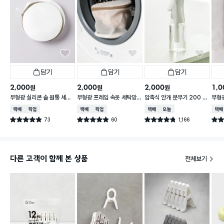
담기
담기
담기
2,000
2,000
2,000
1,0
원
원
원
무형광 실리콘 솔 원통 세탁
무형광 프레임 속옷 세탁망 1
압축식 안개 분무기 200 m
무형
망 18 X 18 X 15 cm
6 X 16 X 15 cm
l
40X
택배배송
매장픽업
택배배송
매장픽업
택배배송
오늘배송
택배
73
60
1,166
별점 4.9점
별점 4.9점
별점 4.8점
별점 
건 작성
건 작성
건 작성
다른 고객이 함께 본 상품
전체보기