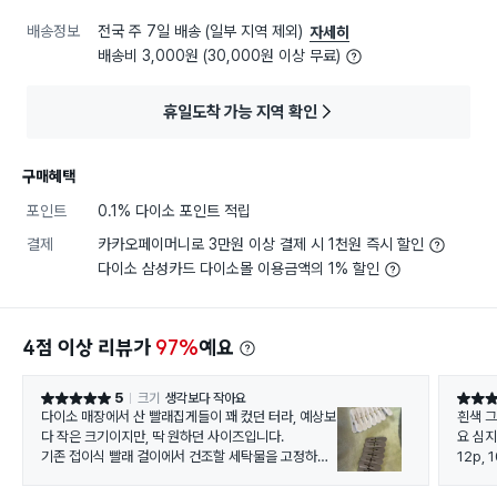
배송정보
전국 주 7일 배송 (일부 지역 제외)
자세히
배송비 3,000원 (30,000원 이상 무료)
휴일도착 가능 지역 확인
구매혜택
포인트
0.1% 다이소 포인트 적립
결제
카카오페이머니로 3만원 이상 결제 시 1천원 즉시 할인
다이소 삼성카드 다이소몰 이용금액의 1% 할인
4점 이상 리뷰가
97%
예요
5
크기
생각보다 작아요
별점 5점
별점 5
다이소 매장에서 산 빨래집게들이 꽤 컸던 터라, 예상보
흰색 그
다 작은 크기이지만, 딱 원하던 사이즈입니다.
요 심지
기존 접이식 빨래 걸이에서 건조할 세탁물을 고정하기
12p, 
에는 딱 좋은 싸이즈인데, 갯수까지 많으니 좋아요.
잘 쓰고 있습니다.