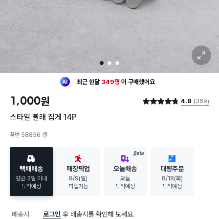
확대 보기
1
2
3
최근 한달
349명
이
구매했어요
30대 여성
이 가장 많이
구매했어요
1,000
원
4.8
(369)
최근 한달
349명
이
구매했어요
별점 4.8점
30대 여성
이 가장 많이
구매했어요
스타일 빨래 집게 14P
품번 58856
복사하기
BETA
택배배송
매장픽업
오늘배송
대량주문
평균 3일 이내
8/9(일)
오늘
8/18(화)
도착예정
픽업가능
도착예정
도착예정
배송지
로그인
후 배송지를 확인해 보세요.