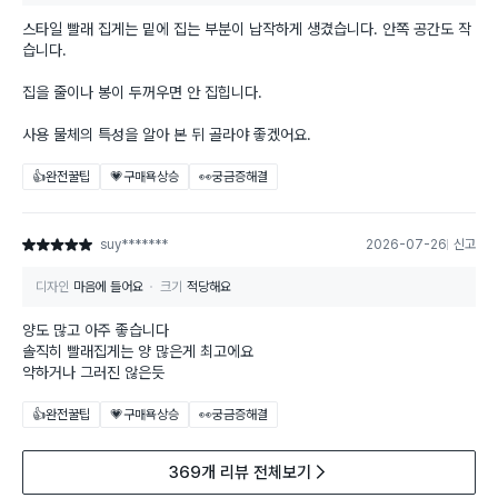
스타일 빨래 집게는 밑에 집는 부분이 납작하게 생겼습니다. 안쪽 공간도 작
습니다.
집을 줄이나 봉이 두꺼우면 안 집힙니다.
사용 물체의 특성을 알아 본 뒤 골라야 좋겠어요.
👍완전꿀팁
💗구매욕상승
👀궁금증해결
suy*******
2026-07-26
신고
별점 5점
디자인
마음에 들어요
크기
적당해요
양도 많고 아주 좋습니다
솔직히 빨래집게는 양 많은게 최고에요
약하거나 그러진 않은듯
👍완전꿀팁
💗구매욕상승
👀궁금증해결
369개 리뷰 전체보기