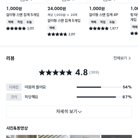
1,000
24,000
1,000
1,0
원
원
원
걸이형 스텐 집게 5개입
걸이형 스텐 집게 4P
링 타
개당
1,000
원
24개
개입
걸이형 스텐 집게 5개입
택배배송
매장픽업
오늘배송
택배배송
매장픽업
오늘배송
택배
3,011
택배배송
1,977
별점 4.9점
별점 4.9점
건 작성
건 작성
별점 
3,011
별점 4.8점
건 작성
리뷰
전체보기
4.8
별점 4.8점
(369)
마음에 들어요
54%
디자인
적당해요
87%
크기
자세히 보기
사진&동영상