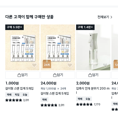
다른 고객이 함께 구매한 상품
전체보기
구매 5.5만+
구매 1.4만+
24개
1
담기
담기
담기
1,000
24,000
2,000
24,
원
원
원
걸이형 스텐 집게 5개입
압축식 안개 분무기 200 m
개당
1,000
원
24개
개당
l
걸이형 스텐 집게 5개입
압축식
택배배송
매장픽업
오늘배송
l
택배배송
오늘배송
3,011
택배배송
별점 4.9점
건 작성
1,170
택배
별점 4.8점
3,011
별점 4.8점
건 작성
건 작성
별점 