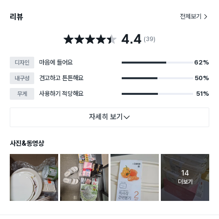
리뷰
전체보기
4.4
별점 4.4점
(39)
마음에 들어요
62%
디자인
견고하고 튼튼해요
50%
내구성
사용하기 적당해요
51%
무게
자세히 보기
사진&동영상
14
고객 리뷰 
더보기