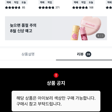
택배배송
매장픽업
오늘배송
택배배송
매장픽업
택배배송
매장픽업
오늘배송
택배
85
371
168
별점 4.7점
별점 4.8점
별점 4.8점
별점 
건 작성
건 작성
건 작성
늦으면 품절 주의
8월 신상 예고
1
3
상품설명
리뷰
39