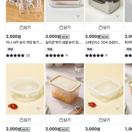
담기
담기
담기
2,000
3,000
5,000
2,0
원
원
원
NEW
NEW
미니 사각 유리 저장 용기 13
실리콘 엣지 내열 유리 찬통
스테인리스 304 손잡이형
휘어
0 ml
550 ml
대용량 찬통 2.2 L
2 L
택배배송
택배배송
택배배송
택배
25
11
11
별점 5.0점
별점 5.0점
별점 5.0점
별점 
건 작성
건 작성
건 작성
담기
담기
담기
2,000
2,000
3,000
1,0
원
원
원
NEW
NEW