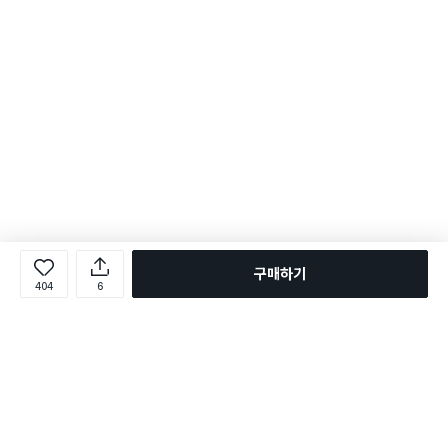
구매하기
404
6
로그인
온라인 다이소몰 1599-2211
온라인 다이소몰
다이소 매장 1522-4400
다이소 매장
평일 09:00 ~ 18:00
평일 09:00 ~ 18:00