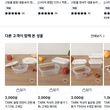
스팀홀 원형 내열 유리 찬통
[스티커 포함] 디즈니 적층
스팀홀 정사각 내열 유리 찬
[스티
1 L
가능한 말랑핏 2.7 L 아이보
통 1.2 L
가능한
택배배송
택배배송
택배배송
택배
리
이보
56
56
43
별점 4.9점
별점 4.9점
별점 4.9점
별점 
건 작성
건 작성
건 작성
60명
다른 고객이 함께 본 상품
전체보기
담기
담기
담기
2,000
2,000
2,000
1,0
원
원
원
TARK 원형 칸칸이 간편 용
TARK 직사각 간편 용기 1.
TARK 직사각 높은형 간편
TAR
기 1.14L 2개입
8L 2개입 화이트
용기 750ml 4개입 화이트
70m