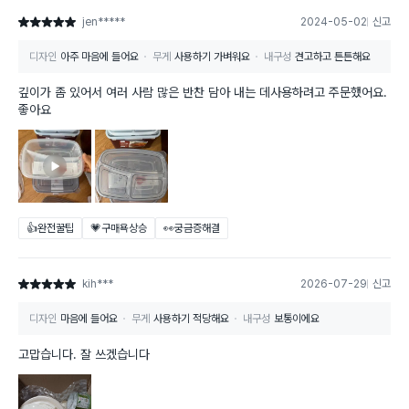
jen*****
2024-05-02
신고
별점 5점
디자인
아주 마음에 들어요
무게
사용하기 가벼워요
내구성
견고하고 튼튼해요
깊이가 좀 있어서 여러 사람 많은 반찬 담아 내는 데사용하려고 주문했어요.
좋아요
👍완전꿀팁
💗구매욕상승
👀궁금증해결
kih***
2026-07-29
신고
별점 5점
디자인
마음에 들어요
무게
사용하기 적당해요
내구성
보통이에요
고맙습니다. 잘 쓰겠습니다