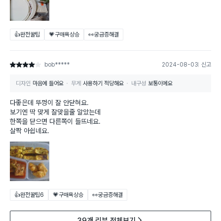
👍완전꿀팁
💗구매욕상승
👀궁금증해결
bob*****
2024-08-03
신고
별점 4점
디자인
마음에 들어요
무게
사용하기 적당해요
내구성
보통이에요
다좋은데 뚜껑이 잘 안닫혀요.
보기엔 딱 맞게 잘맞을줄 알았는데
한쪽을 닫으면 다른쪽이 들뜨네요.
살짝 아쉽네요.
👍완전꿀팁
6
💗구매욕상승
👀궁금증해결
39개 리뷰 전체보기