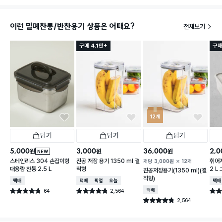
이런 밀폐찬통/반찬용기 상품은 어때요?
전체보기
구매 4.1만+
구매
12개
담기
담기
담기
5,000
3,000
36,000
2,0
원
원
원
NEW
스테인리스 304 손잡이형
진공 저장 용기 1350 ml 결
휘어
개당
3,000
원
12개
대용량 찬통 2.5 L
착형
2 L
진공저장용기(1350 ml)(결
착형)
택배배송
택배배송
매장픽업
오늘배송
택배
64
2,564
택배배송
별점 4.8점
별점 4.8점
별점 
건 작성
건 작성
2,564
별점 4.8점
건 작성