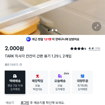
확대 보기
1
2
3
최근 한달
121명
이
장바구니에 담았어요
2,000
원
4.4
(39)
별점 4.4점
TARK 직사각 칸칸이 간편 용기 1.29 L 2개입
품번 58812
복사하기
BETA
택배배송
매장픽업
오늘배송
대량주문
평균 3일 이내
오늘
오늘
8/18(화)
도착예정
픽업가능
도착예정
도착예정
배송지
로그인
후 배송지를 확인해 보세요.