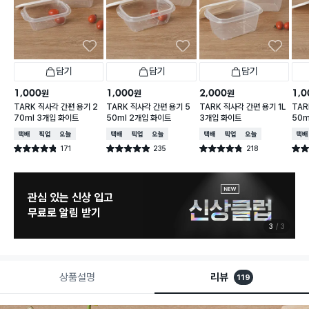
담기
담기
담기
1,000
1,000
2,000
1,0
원
원
원
TARK 직사각 간편 용기 2
TARK 직사각 간편 용기 5
TARK 직사각 간편 용기 1L
TAR
70ml 3개입 화이트
50ml 2개입 화이트
3개입 화이트
50m
택배배송
매장픽업
오늘배송
택배배송
매장픽업
오늘배송
택배배송
매장픽업
오늘배송
택배
171
235
218
별점 4.8점
별점 4.9점
별점 4.8점
별점 
건 작성
건 작성
건 작성
관심 있는 신상 입고
무료로 알림 받기
3
3
상품설명
리뷰
119