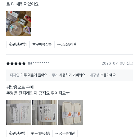
로 다 채워져있어요
👍완전꿀팁
1
💗구매욕상승
👀궁금증해결
rla*********
2026-07-08
신고
별점 5점
디자인
아주 마음에 들어요
무게
사용하기 가벼워요
내구성
보통이에요
김밥용으로 구매
뚜껑은 전자레인지 금지요 휘어져요ㅜ
👍완전꿀팁
💗구매욕상승
👀궁금증해결