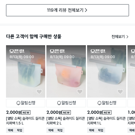
119개 리뷰 전체보기
다른 고객이 함께 구매한 상품
전체보기
판매시작
판매시작
판매시작
판
8/13(목) 09:00
8/13(목) 09:00
8/13(목) 09:00
8/
알림신청
알림신청
알림신청
2,000
2,000
2,000
1,0
원
원
원
NEW
NEW
NEW
[열탕 소독] 슬라이드 실리콘
[열탕 소독] 슬라이드 실리콘
[열탕 소독] 슬라이드 실리콘
[열탕
지퍼백 1.5 L
지퍼백 2 L
지퍼백 1 L
지퍼백
택배배송
매장픽업
택배배송
매장픽업
택배배송
매장픽업
택배