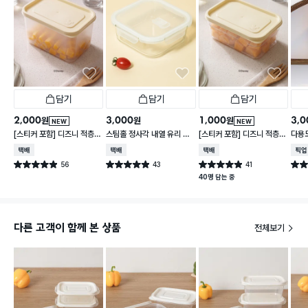
담기
담기
담기
2,000
3,000
1,000
3,0
원
원
원
NEW
NEW
[스티커 포함] 디즈니 적층
스팀홀 정사각 내열 유리 찬
[스티커 포함] 디즈니 적층
다용도
가능한 말랑핏 2.7 L 아이보
통 1.2 L
가능한 말랑핏 600 ml 아
택배배송
택배배송
택배배송
매장
리
이보리
56
43
41
별점 4.9점
별점 4.9점
별점 4.9점
별점 
건 작성
건 작성
건 작성
40명 담는 중
다른 고객이 함께 본 상품
전체보기