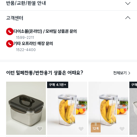
반품/교환/환불 안내
고객센터
다이소몰(온라인) / 모바일 상품권 문의
1599-2211
기타 오프라인 매장 문의
1522-4400
이런 밀폐찬통/반찬용기 상품은 어때요?
전체보기
구매 4.1만+
구매
12개