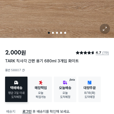
확대 보기
1
2
3
4
5
2,000
원
4.7
(119)
별점 4.7점
TARK 직사각 간편 용기 680ml 3개입 화이트
품번 58807
복사하기
BETA
택배배송
매장픽업
오늘배송
대량주문
평균 3일 이내
오늘
오늘
8/18(화)
도착예정
픽업가능
도착예정
도착예정
배송지
로그인
후 배송지를 확인해 보세요.