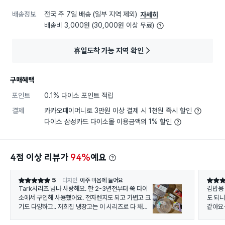
배송정보
전국 주 7일 배송 (일부 지역 제외)
자세히
배송비 3,000원 (30,000원 이상 무료)
휴일도착 가능 지역 확인
구매혜택
포인트
0.1% 다이소 포인트 적립
결제
카카오페이머니로 3만원 이상 결제 시 1천원 즉시 할인
다이소 삼성카드 다이소몰 이용금액의 1% 할인
4점 이상 리뷰가
94%
예요
5
디자인
아주 마음에 들어요
별점 5점
별점 5
Tark시리즈 넘나 사랑해요. 한 2-3년전부터 쭉 다이
김밥용
소에서 구입해 사용했어요. 전자렌지도 되고 가볍고 크
도 되
기도 다양하고.. 저희집 냉장고는 이 시리즈로 다 채워
같아요
져있어요