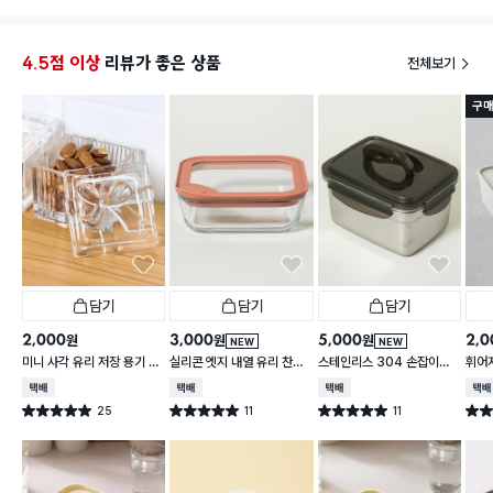
4.5점 이상
리뷰가 좋은 상품
전체보기
구매
담기
담기
담기
2,000
3,000
5,000
2,0
원
원
원
NEW
NEW
미니 사각 유리 저장 용기 13
실리콘 엣지 내열 유리 찬통
스테인리스 304 손잡이형
휘어
0 ml
550 ml
대용량 찬통 2.2 L
2 L
택배배송
택배배송
택배배송
택배
25
11
11
별점 5.0점
별점 5.0점
별점 5.0점
별점 
건 작성
건 작성
건 작성