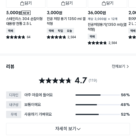
담기
담기
담기
5,000
3,000
36,000
2,0
원
원
원
NEW
스테인리스 304 손잡이형
진공 저장 용기 1350 ml 결
휘어
개당
3,000
원
12개
대용량 찬통 2.5 L
착형
2 L
진공저장용기(1350 ml)(결
착형)
택배배송
택배배송
매장픽업
오늘배송
택배
64
2,564
택배배송
별점 4.8점
별점 4.8점
별점 
건 작성
건 작성
2,564
별점 4.8점
건 작성
리뷰
전체보기
4.7
별점 4.7점
(119)
아주 마음에 들어요
56%
디자인
보통이에요
48%
내구성
사용하기 가벼워요
52%
무게
자세히 보기