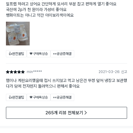
밀프랩 하려고 샀어요 간단하게 모서리 부분 잡고 편하게 열기 좋아요
국산에 2p가 천 원이라 가성비 좋아요
쌩화이트는 아니고 약간 아이보리색이에요
👍완전꿀팁
💗구매욕상승
👀궁금증해결
min*****
2021-03-26
신고
별점 5점
햄이나 계란요리했을때 접시 쓰지않고 먹고 남은건 뚜껑 덮어 냉장고 보관했
다가 담에 전자렌지 돌려먹으니 편해서 좋아요
👍완전꿀팁
💗구매욕상승
👀궁금증해결
265개 리뷰 전체보기