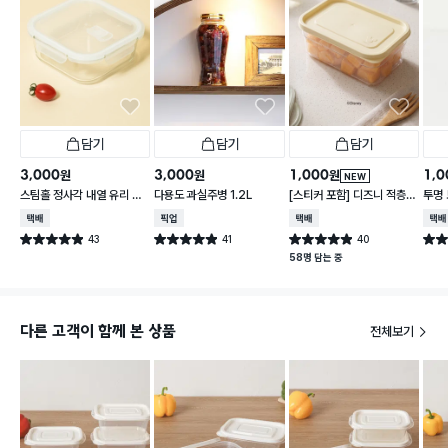
담기
담기
담기
3,000
3,000
1,000
1,0
원
원
원
NEW
스팀홀 정사각 내열 유리 찬
다용도 과실주병 1.2L
[스티커 포함] 디즈니 적층
투명 
통 1.2 L
가능한 말랑핏 600 ml 아
택배배송
매장픽업
택배배송
택배
이보리
43
41
40
별점 4.9점
별점 4.9점
별점 4.9점
별점 
건 작성
건 작성
건 작성
58명 담는 중
다른 고객이 함께 본 상품
전체보기