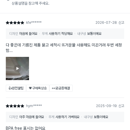
상품설명을 참고해 주세요.
kfe******
2026-07-28
신고
별점 5점
디자인
마음에 들어요
무게
사용하기 적당해요
내구성
보통이에요
다 좋은데 기름진 제품 묻고 세척시 뜨거운물 사용해도 미끈거려 두번 세정
함...
👍완전꿀팁
💗구매욕상승
👀궁금증해결
hym*****
2025-09-19
신고
별점 5점
디자인
아주 마음에 들어요
무게
사용하기 가벼워요
내구성
보통이에요
BPA free 표시는 없어요