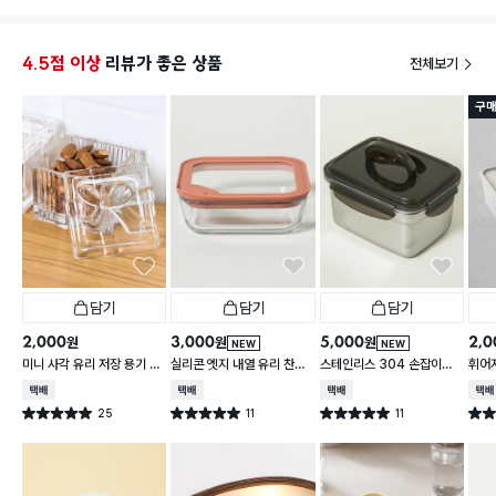
4.5점 이상
리뷰가 좋은 상품
전체보기
구매
담기
담기
담기
2,000
3,000
5,000
2,0
원
원
원
NEW
NEW
미니 사각 유리 저장 용기 13
실리콘 엣지 내열 유리 찬통
스테인리스 304 손잡이형
휘어
0 ml
550 ml
대용량 찬통 2.2 L
2 L
택배배송
택배배송
택배배송
택배
25
11
11
별점 5.0점
별점 5.0점
별점 5.0점
별점 
건 작성
건 작성
건 작성