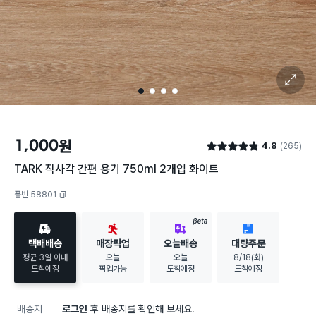
확대 보기
1
2
3
4
1,000
원
4.8
(265)
별점 4.8점
TARK 직사각 간편 용기 750ml 2개입 화이트
품번 58801
복사하기
BETA
택배배송
매장픽업
오늘배송
대량주문
평균 3일 이내
오늘
오늘
8/18(화)
도착예정
픽업가능
도착예정
도착예정
배송지
로그인
후 배송지를 확인해 보세요.