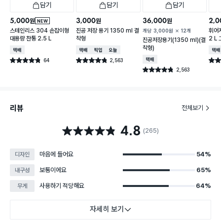
담기
담기
담기
5,000
3,000
36,000
2,0
원
원
원
NEW
스테인리스 304 손잡이형
진공 저장 용기 1350 ml 결
휘어
개당
3,000
원
12개
대용량 찬통 2.5 L
착형
2 L
진공저장용기(1350 ml)(결
착형)
택배배송
택배배송
매장픽업
오늘배송
택배
64
2,563
택배배송
별점 4.8점
별점 4.8점
별점 
건 작성
건 작성
2,563
별점 4.8점
건 작성
리뷰
전체보기
4.8
별점 4.8점
(265)
마음에 들어요
54%
디자인
보통이에요
65%
내구성
사용하기 적당해요
64%
무게
자세히 보기