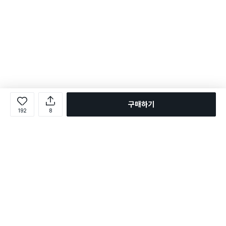
구매하기
192
8
로그인
온라인 다이소몰 1599-2211
온라인 다이소몰
다이소 매장 1522-4400
다이소 매장
평일 09:00 ~ 18:00
평일 09:00 ~ 18:00
주문조회
매장 상품 찾기
취소/교환/반품 신청
매장 위치 찾기
공지사항
1:1 문의