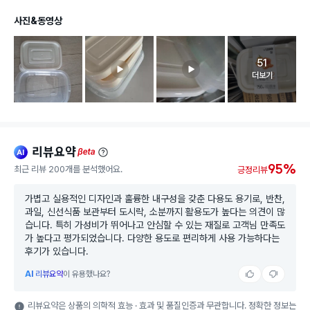
사진&동영상
51
고객 리뷰 
더보기
리뷰요약
ai
beta
95%
최근 리뷰 200개를 분석했어요.
긍정리뷰
가볍고 실용적인 디자인과 훌륭한 내구성을 갖춘 다용도 용기로, 반찬,
과일, 신선식품 보관부터 도시락, 소분까지 활용도가 높다는 의견이 많
습니다. 특히 가성비가 뛰어나고 안심할 수 있는 재질로 고객님 만족도
가 높다고 평가되었습니다. 다양한 용도로 편리하게 사용 가능하다는
후기가 있습니다.
AI
리뷰요약
이 유용했나요?
리뷰요약은 상품의 의학적 효능 · 효과 및 품질인증과 무관합니다. 정확한 정보는