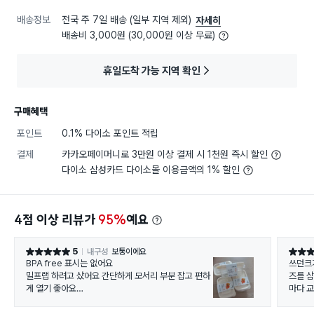
배송정보
전국 주 7일 배송 (일부 지역 제외)
자세히
배송비 3,000원 (30,000원 이상 무료)
휴일도착 가능 지역 확인
구매혜택
포인트
0.1% 다이소 포인트 적립
결제
카카오페이머니로 3만원 이상 결제 시 1천원 즉시 할인
다이소 삼성카드 다이소몰 이용금액의 1% 할인
4점 이상 리뷰가
95%
예요
5
내구성
보통이에요
별점 5점
별점 5
BPA free 표시는 없어요
쓰던크
밀프랩 하려고 샀어요 간단하게 모서리 부분 잡고 편하
즈를 삼
게 열기 좋아요
마다 교
국산에 2p가 천 원이라 가성비 좋아요
쌩화이트는 아니고 약간 아이보리색이에요