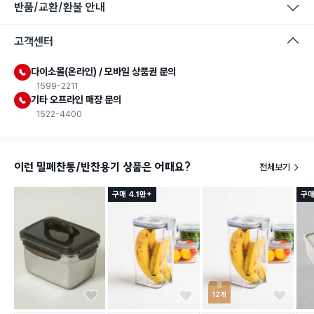
반품/교환/환불 안내
고객센터
다이소몰(온라인) / 모바일 상품권 문의
1599-2211
기타 오프라인 매장 문의
1522-4400
이런 밀폐찬통/반찬용기 상품은 어때요?
전체보기
구매 4.1만+
구매
12개