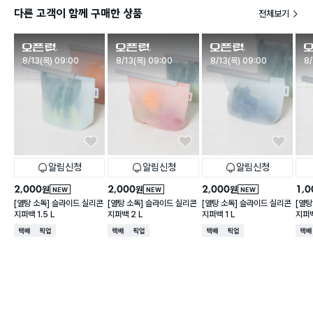
다른 고객이 함께 구매한 상품
전체보기
판매시작
판매시작
판매시작
판
8/13(목) 09:00
8/13(목) 09:00
8/13(목) 09:00
8/
알림신청
알림신청
알림신청
2,000
2,000
2,000
1,0
원
원
원
NEW
NEW
NEW
[열탕 소독] 슬라이드 실리콘
[열탕 소독] 슬라이드 실리콘
[열탕 소독] 슬라이드 실리콘
[열탕
지퍼백 1.5 L
지퍼백 2 L
지퍼백 1 L
지퍼백
택배배송
매장픽업
택배배송
매장픽업
택배배송
매장픽업
택배