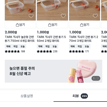
담기
담기
담기
2,000
1,000
1,000
2,0
원
원
원
TARK 직사각 높은형 간편
TARK 직사각 간편 용기 5
TARK 직사각 간편 용기 2
TAR
용기 750ml 4개입 화이트
50ml 2개입 화이트
70ml 3개입 화이트
3개
택배배송
매장픽업
오늘배송
택배배송
매장픽업
오늘배송
택배배송
매장픽업
오늘배송
택배
168
235
171
별점 4.8점
별점 4.9점
별점 4.8점
별점 
건 작성
건 작성
건 작성
늦으면 품절 주의
8월 신상 예고
1
3
상품설명
리뷰
265