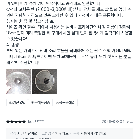
여 있어 이염 걱정 없이 위생적이고 충격에도 안전합니다.
​갓성비 교체용 템 (2,000~3,000원대): 냄비 전체를 새로 살 필요 없이 뚜
껑만 저렴한 가격으로 맞춤 교체할 수 있어 가성비가 매우 훌륭합니다.
​3. 아쉬운 점 및 참고사항 ⚠️
​사이즈 확인 필수: 집에서 사용하는 냄비나 프라이팬의 내경 지름이 정확히
18cm인지 미리 측정한 뒤 구매하시면 실패 없이 완벽하게 밀착되어 사용할
수 있습니다!
​4. 총평
부담 없는 가격으로 냄비 조리 효율을 극대화해 주는 필수 주방 가성비 템입
니다! 18cm 냄비/프라이팬 뚜껑 교체용이나 투명 유리 뚜껑 찾으시는 분들
께 강력 추천합니다!
👍완전꿀팁
💗구매욕상승
👀궁금증해결
boo*****
2026-08-04
신고
별점 5점
색상
화면과 같아요
그립감
잡기 편해요
무게
사용하기 적당해요