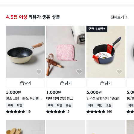
​2. 실제 사용 후기 및 장점 💡
​투명한 강화유리로 조리 확인 용이: 투명도가 높은 강화
유리 소재라 요리하는 동안 뚜껑을 열어보지 않아도 보
4.5점 이상
리뷰가 좋은 상품
전체보기
글보글 끓는 조리 과정을 직관적으로 확인할 수 있어 편
리합니다.
구매 1.6만+
​넘침 방지 스팀 홀(스팀 배출구): 뚜껑 한쪽에 스팀 홀
구멍이 깔끔하게 뚫려 있어 국이나 찌개, 라면을 끓일
때 내부 거품과 수증기가 조절되어 넘치는 현상을 방지
해 줍니다.
​그립감 좋은 상단 손잡이: 중앙에 손으로 잡기 편한 고
깔/손잡이가 단단하게 마감되어 있어 잡기 쉽고, 나사
연결 부위도 깔끔하게 마감되어 있습니다.
​위생적인 스텐 테두리 마감: 유리 가장자리가 테두리 스
텐 마감으로 둘러싸여 있어 이염 걱정 없이 위생적이고
충격에도 안전합니다.
담기
담기
담기
​갓성비 교체용 템 (2,000~3,000원대): 냄비 전체를
새로 살 필요 없이 뚜껑만 저렴한 가격으로 맞춤 교체할
5,000
1,000
5,000
5,0
원
원
원
수 있어 가성비가 매우 훌륭합니다.
불소 코팅 다용도 튀김팬 20
패턴 냄비 받침 핑크
인덕션 원형 냄비 18cm
16/
​3. 아쉬운 점 및 참고사항 ⚠️
cm
껑 
택배배송
매장픽업
택배배송
매장픽업
오늘배송
택배배송
매장픽업
오늘배송
택배
​사이즈 확인 필수: 집에서 사용하는 냄비나 프라이팬의
119
19
930
별점 4.9점
별점 4.9점
별점 4.8점
별점 
내경 지름이 정확히 18cm인지 미리 측정한 뒤 구매하
건 작성
건 작성
건 작성
시면 실패 없이 완벽하게 밀착되어 사용할 수 있습니다!
​4. 총평
부담 없는 가격으로 냄비 조리 효율을 극대화해 주는 필