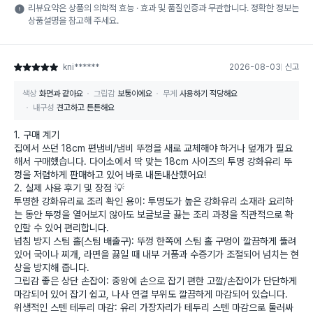
리뷰요약은 상품의 의학적 효능 · 효과 및 품질인증과 무관합니다. 정확한 정보는
상품설명을 참고해 주세요.
kni******
2026-08-03
신고
별점 5점
색상
화면과 같아요
그립감
보통이에요
무게
사용하기 적당해요
내구성
견고하고 튼튼해요
​1. 구매 계기
집에서 쓰던 18cm 편냄비/냄비 뚜껑을 새로 교체해야 하거나 덮개가 필요
해서 구매했습니다. 다이소에서 딱 맞는 18cm 사이즈의 투명 강화유리 뚜
껑을 저렴하게 판매하고 있어 바로 내돈내산했어요!
​2. 실제 사용 후기 및 장점 💡
​투명한 강화유리로 조리 확인 용이: 투명도가 높은 강화유리 소재라 요리하
는 동안 뚜껑을 열어보지 않아도 보글보글 끓는 조리 과정을 직관적으로 확
인할 수 있어 편리합니다.
​넘침 방지 스팀 홀(스팀 배출구): 뚜껑 한쪽에 스팀 홀 구멍이 깔끔하게 뚫려
있어 국이나 찌개, 라면을 끓일 때 내부 거품과 수증기가 조절되어 넘치는 현
상을 방지해 줍니다.
​그립감 좋은 상단 손잡이: 중앙에 손으로 잡기 편한 고깔/손잡이가 단단하게
마감되어 있어 잡기 쉽고, 나사 연결 부위도 깔끔하게 마감되어 있습니다.
​위생적인 스텐 테두리 마감: 유리 가장자리가 테두리 스텐 마감으로 둘러싸