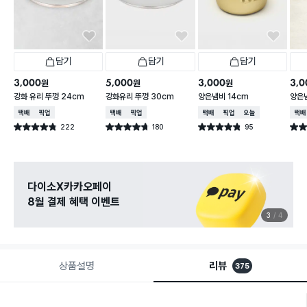
담기
담기
담기
3,000
5,000
3,000
3,0
원
원
원
강화 유리 뚜껑 24cm
강화유리 뚜껑 30cm
양은냄비 14cm
양은냄
택배배송
매장픽업
택배배송
매장픽업
택배배송
매장픽업
오늘배송
택배
222
180
95
별점 4.8점
별점 4.7점
별점 4.8점
별점 
건 작성
건 작성
건 작성
다이소X카카오페이
8월 결제 혜택 이벤트
3
4
상품설명
리뷰
375