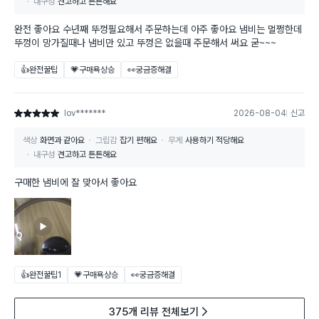
내구성
견고하고 튼튼해요
완전 좋아요 수년째 뚜껑필요해서 주문하는데 아주 좋아요 냄비는 멀쩡한데
뚜껑이 망가질때나 냄비만 있고 뚜껑은 없을때 주문해서 써요 굳~~~
👍완전꿀팁
💗구매욕상승
👀궁금증해결
lov*******
2026-08-04
신고
별점 5점
색상
화면과 같아요
그립감
잡기 편해요
무게
사용하기 적당해요
내구성
견고하고 튼튼해요
구매한 냄비에 잘 맞아서 좋아요
👍완전꿀팁
1
💗구매욕상승
👀궁금증해결
375개 리뷰 전체보기