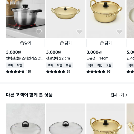
수 주방 가성비 템입니다! 18cm 냄비/프라이팬 뚜껑
교체용이나 투명 유리 뚜껑 찾으시는 분들께 강력 추천
합니다!
담기
담기
담기
5,000
5,000
3,000
5,0
원
원
원
인덕션겸용 스테인리스 양수
전골냄비 22 cm
양은냄비 14cm
인덕
냄비 16cm
팬 2
택배배송
매장픽업
택배배송
매장픽업
오늘배송
택배배송
매장픽업
오늘배송
택배
135
99
95
별점 4.8점
별점 4.8점
별점 4.8점
별점 
건 작성
건 작성
건 작성
다른 고객이 함께 본 상품
전체보기