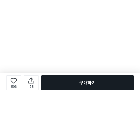
구매하기
506
28
로그인
온라인 다이소몰 1599-2211
온라인 다이소몰
다이소 매장 1522-4400
다이소 매장
평일 09:00 ~ 18:00
평일 09:00 ~ 18:00