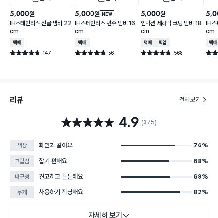
5,000
5,000
5,000
5,0
원
원
원
NEW
IH스테인리스 전골 냄비 22
IH스테인리스 편수 냄비 16
인덕션 세라믹 코팅 냄비 18
IH스
cm
cm
cm
cm
택배배송
택배배송
택배배송
매장픽업
택배
147
56
568
별점 4.7점
별점 4.7점
별점 4.7점
별점 
건 작성
건 작성
건 작성
리뷰
전체보기
4.9
별점 4.9점
(375)
화면과 같아요
76%
색상
잡기 편해요
68%
그립감
견고하고 튼튼해요
69%
내구성
사용하기 적당해요
82%
무게
자세히 보기