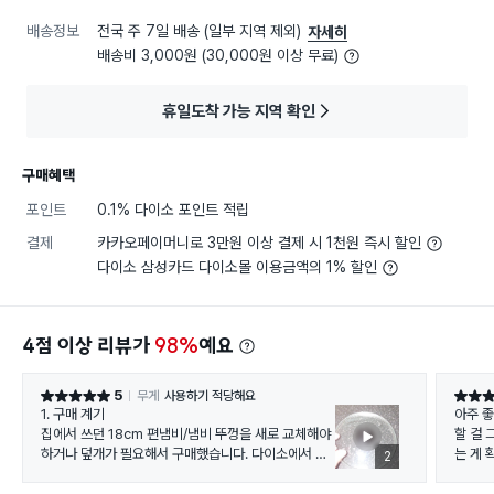
배송정보
전국 주 7일 배송 (일부 지역 제외)
자세히
배송비 3,000원 (30,000원 이상 무료)
휴일도착 가능 지역 확인
구매혜택
포인트
0.1% 다이소 포인트 적립
결제
카카오페이머니로 3만원 이상 결제 시 1천원 즉시 할인
다이소 삼성카드 다이소몰 이용금액의 1% 할인
4점 이상 리뷰가
98%
예요
5
무게
사용하기 적당해요
별점 5점
별점 5
​1. 구매 계기
아주 좋
집에서 쓰던 18cm 편냄비/냄비 뚜껑을 새로 교체해야
할 걸 
하거나 덮개가 필요해서 구매했습니다. 다이소에서 딱
는 게 
2
맞는 18cm 사이즈의 투명 강화유리 뚜껑을 저렴하게
판매하고 있어 바로 내돈내산했어요!