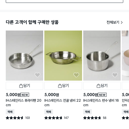
다른 고객이 함께 구매한 상품
전체보기
담기
담기
담기
5,000
5,000
5,000
5,0
원
원
원
NEW
NEW
IH스테인리스 후라이팬 20
IH스테인리스 전골 냄비 22
IH스테인리스 편수 냄비 16
인덕션
cm
cm
cm
cm
택배배송
택배배송
택배배송
택배
103
147
56
별점 4.6점
별점 4.7점
별점 4.7점
별점 
건 작성
건 작성
건 작성