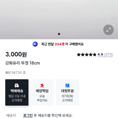
확대 보기
1
최근 한달
304명
이
구매했어요
30대 여성
이 가장 많이
구매했어요
3,000
원
4.9
(375)
최근 한달
304명
이
구매했어요
별점 4.9점
30대 여성
이 가장 많이
구매했어요
강화유리 뚜껑 18cm
품번 58730
복사하기
택배배송
매장픽업
대량주문
평균 3일 이내
오늘
8/18(화)
도착예정
픽업가능
도착예정
배송지
로그인
후 배송지를 확인해 보세요.