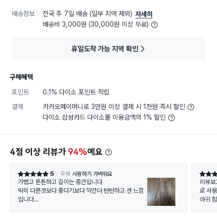
배송정보
전국 주 7일 배송 (일부 지역 제외)
자세히
배송비 3,000원 (30,000원 이상 무료)
휴일도착 가능 지역 확인
구매혜택
포인트
0.1% 다이소 포인트 적립
결제
카카오페이머니로 3만원 이상 결제 시 1천원 즉시 할인
다이소 삼성카드 다이소몰 이용금액의 1% 할인
4점 이상 리뷰가
94%
예요
5
무게
사용하기 가벼워요
별점 5점
별점 5
가볍고 튼튼하고 길이는 중간입니다
리뷰보
딱히 다른것보다 좋다기보다 약간더 탄탄하고 센 느낌
로 사
입니다
아귀 힘
좋네요 길이는 대가 아니고 중간이에요
니다
탄력이 세다는 표현이 맞겠네요