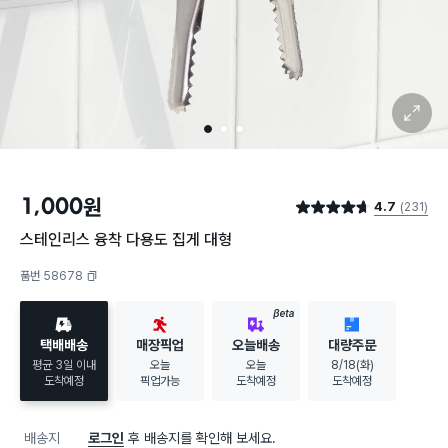
확대 보기
1
2
3
1,000
원
4.7
(231)
별점 4.7점
스테인리스 융착 다용도 집게 대형
품번 58678
복사하기
BETA
택배배송
매장픽업
오늘배송
대량주문
평균 3일 이내
오늘
오늘
8/18(화)
도착예정
픽업가능
도착예정
도착예정
배송지
로그인
후 배송지를 확인해 보세요.