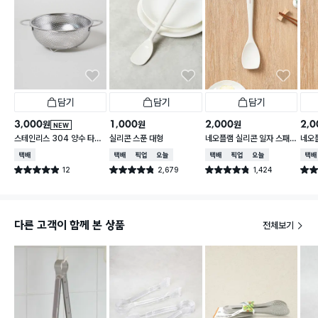
담기
담기
담기
3,000
1,000
2,000
2,0
원
원
원
NEW
스테인리스 304 양수 타공
실리콘 스푼 대형
네오플램 실리콘 일자 스패
네오
채반 19 cm
츌러
택배배송
택배배송
매장픽업
오늘배송
택배배송
매장픽업
오늘배송
택배
12
2,679
1,424
별점 4.9점
별점 4.8점
별점 4.8점
별점 
건 작성
건 작성
건 작성
다른 고객이 함께 본 상품
전체보기