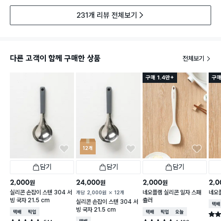
231개 리뷰 전체보기
다른 고객이 함께 구매한 상품
전체보기
구매 1.4만+
구매
12개
담기
담기
담기
2,000
24,000
2,000
2,0
원
원
원
실리콘 손잡이 스텐 304 서
네오플램 실리콘 일자 스패
네오
개당
2,000
원
12개
빙 국자 21.5 cm
츌러
실리콘 손잡이 스텐 304 서
택배
빙 국자 21.5 cm
택배배송
매장픽업
택배배송
매장픽업
오늘배송
별점 