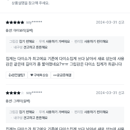
상품설명을 참고해 주세요.
soy******
2024-03-31
신고
별점 5점
옵션: 아이보리(실버)
그립감
잡기 편해요
무게
사용하기 가벼워요
편리함
사용하기 편리해요
내구성
견고하고 튼튼해요
집게는 다이소가 최고에요 기존에 다이소집게 쓰다 낡아서 새로 샀는데 사용
감은 같은데 길이가 좀 짧아졌네요?ㅠㅠ 그립감은 다이소 집게가 최곱니다
👍완전꿀팁
1
💗구매욕상승
👀궁금증해결
soy******
2024-03-31
신고
별점 4점
옵션: 그레이(실버)
그립감
잡기 편해요
무게
사용하기 가벼워요
편리함
사용하기 편리해요
내구성
견고하고 튼튼해요
집게는 다이소가 최고에요 기존에 다이소집게 쓰다 낡아서 새로 샀는데 사용