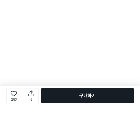
구매하기
283
8
로그인
온라인 다이소몰 1599-2211
온라인 다이소몰
다이소 매장 1522-4400
다이소 매장