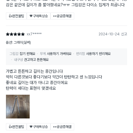
감은 같은데 길이가 좀 짧아졌네요?ㅠㅠ 그립감은 다이소 집게가 최곱니다
👍완전꿀팁
💗구매욕상승
👀궁금증해결
xx7*****
2024-10-24
신고
별점 5점
옵션: 그레이(실버)
그립감
잡기 편해요
무게
사용하기 가벼워요
편리함
사용하기 편리해요
내구성
견고하고 튼튼해요
가볍고 튼튼하고 길이는 중간입니다
딱히 다른것보다 좋다기보다 약간더 탄탄하고 센 느낌입니다
좋네요 길이는 대가 아니고 중간이에요
탄력이 세다는 표현이 맞겠네요
👍완전꿀팁
💗구매욕상승
👀궁금증해결