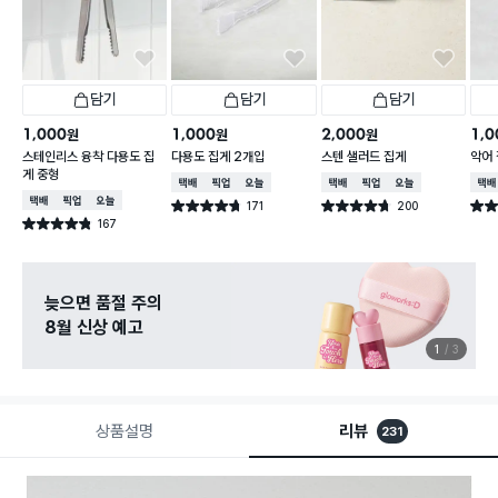
담기
담기
담기
1,000
1,000
2,000
1,0
원
원
원
스테인리스 융착 다용도 집
다용도 집게 2개입
스텐 샐러드 집게
악어 
게 중형
택배배송
매장픽업
오늘배송
택배배송
매장픽업
오늘배송
택배
택배배송
매장픽업
오늘배송
171
200
별점 4.7점
별점 4.7점
별점 
건 작성
건 작성
167
별점 4.8점
건 작성
늦으면 품절 주의
8월 신상 예고
1
3
상품설명
리뷰
231