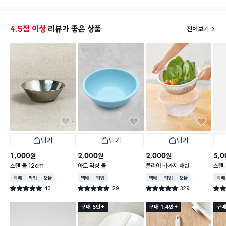
4.5점 이상
리뷰가 좋은 상품
전체보기
담기
담기
담기
1,000
2,000
2,000
5,0
원
원
원
스텐 볼 12cm
아트 믹싱 볼
클리어 바가지 채반
스텐 
택배배송
매장픽업
오늘배송
택배배송
매장픽업
택배배송
매장픽업
오늘배송
택배
40
29
329
별점 5.0점
별점 5.0점
별점 4.9점
별점 
건 작성
건 작성
건 작성
구매 5만+
구매 1.4만+
구매