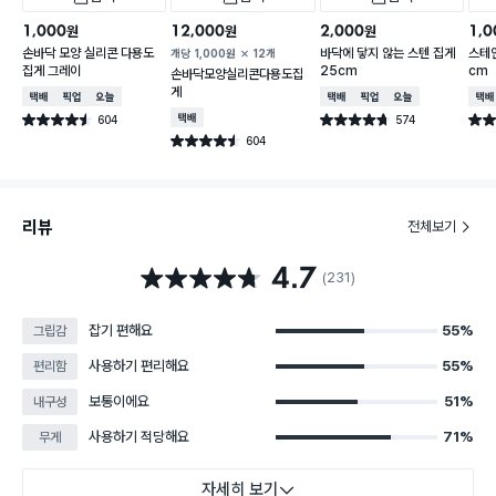
1,000
12,000
2,000
1,0
원
원
원
손바닥 모양 실리콘 다용도
바닥에 닿지 않는 스텐 집게
스테
개당
1,000
원
12개
집게 그레이
25cm
cm
손바닥모양실리콘다용도집
게
택배배송
매장픽업
오늘배송
택배배송
매장픽업
오늘배송
택배
604
택배배송
574
별점 4.5점
별점 4.7점
별점 
건 작성
건 작성
604
별점 4.5점
건 작성
리뷰
전체보기
4.7
별점 4.7점
(231)
잡기 편해요
55%
그립감
사용하기 편리해요
55%
편리함
보통이에요
51%
내구성
사용하기 적당해요
71%
무게
자세히 보기