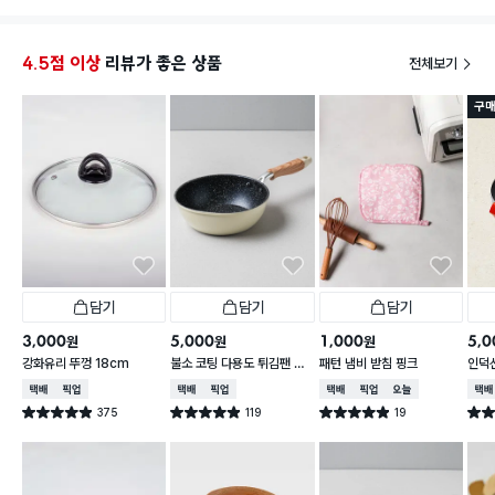
4.5점 이상
리뷰가 좋은 상품
전체보기
구매
담기
담기
담기
3,000
5,000
1,000
5,0
원
원
원
강화유리 뚜껑 18cm
불소 코팅 다용도 튀김팬 20
패턴 냄비 받침 핑크
인덕션
cm
택배배송
매장픽업
택배배송
매장픽업
택배배송
매장픽업
오늘배송
택배
375
119
19
별점 4.9점
별점 4.9점
별점 4.9점
별점 
건 작성
건 작성
건 작성