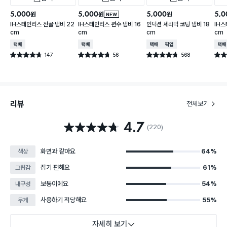
5,000
5,000
5,000
5,0
원
원
원
NEW
IH스테인리스 전골 냄비 22
IH스테인리스 편수 냄비 16
인덕션 세라믹 코팅 냄비 18
IH스
cm
cm
cm
cm
택배배송
택배배송
택배배송
매장픽업
택배
147
56
568
별점 4.7점
별점 4.7점
별점 4.7점
별점 
건 작성
건 작성
건 작성
리뷰
전체보기
4.7
별점 4.7점
(220)
화면과 같아요
64%
색상
잡기 편해요
61%
그립감
보통이에요
54%
내구성
사용하기 적당해요
55%
무게
자세히 보기