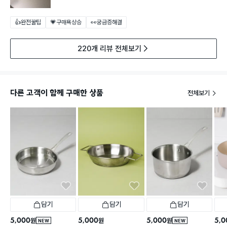
👍완전꿀팁
💗구매욕상승
👀궁금증해결
220개 리뷰 전체보기
다른 고객이 함께 구매한 상품
전체보기
담기
담기
담기
5,000
5,000
5,000
5,0
원
원
원
NEW
NEW