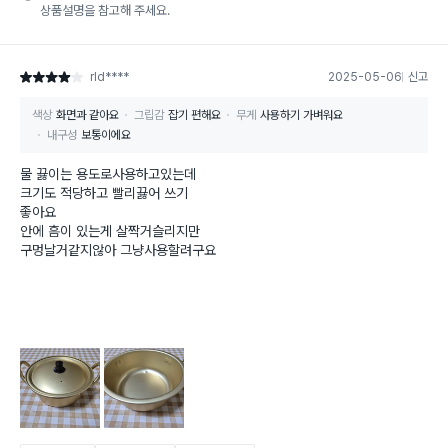
상품설명을 참고해 주세요.
rld****
2025-05-06
신고
별점 4점
색상
화면과 같아요
그립감
잡기 편해요
무게
사용하기 가벼워요
내구성
보통이에요
물 끓이는 용도로사용하고있는데
크기도 적당하고 빨리끓어 쓰기
좋아요
안에 흠이 있는게 살짝거슬리지만
구멍날거같지않아 그냥사용할려구요