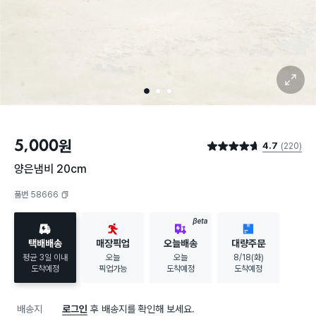
확대 보기
1
2
3
5,000
원
4.7
(220)
별점 4.7점
양은냄비 20cm
품번 58666
복사하기
BETA
택배배송
매장픽업
오늘배송
대량주문
평균 3일 이내
오늘
오늘
8/18(화)
도착예정
픽업가능
도착예정
도착예정
배송지
로그인
후 배송지를 확인해 보세요.