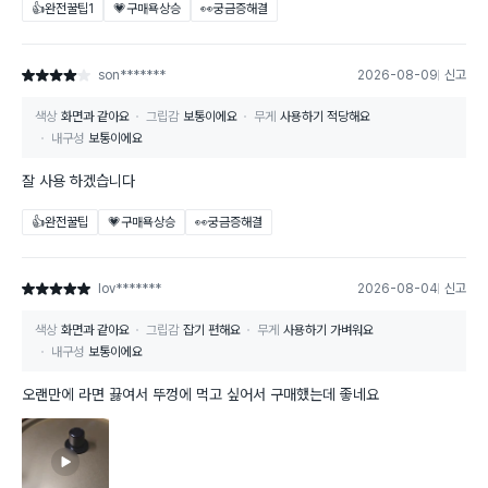
👍완전꿀팁
1
💗구매욕상승
👀궁금증해결
son*******
2026-08-09
신고
별점 4점
색상
화면과 같아요
그립감
보통이에요
무게
사용하기 적당해요
내구성
보통이에요
잘 사용 하겠습니다
👍완전꿀팁
💗구매욕상승
👀궁금증해결
lov*******
2026-08-04
신고
별점 5점
색상
화면과 같아요
그립감
잡기 편해요
무게
사용하기 가벼워요
내구성
보통이에요
오랜만에 라면 끓여서 뚜껑에 먹고 싶어서 구매했는데 좋네요