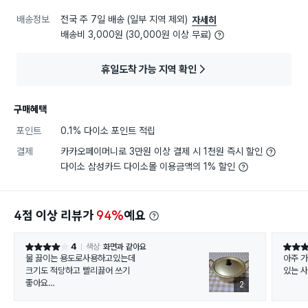
배송정보
전국 주 7일 배송 (일부 지역 제외)
자세히
배송비 3,000원 (30,000원 이상 무료)
휴일도착 가능 지역 확인
구매혜택
포인트
0.1% 다이소 포인트 적립
결제
카카오페이머니로 3만원 이상 결제 시 1천원 즉시 할인
다이소 삼성카드 다이소몰 이용금액의 1% 할인
4점 이상 리뷰가
94%
예요
4
색상
화면과 같아요
별점 4점
별점 4
물 끓이는 용도로사용하고있는데
아주 가
크기도 적당하고 빨리끓어 쓰기
있는 사
좋아요
2
안에 흠이 있는게 살짝거슬리지만
구멍날거같지않아 그냥사용할려구요