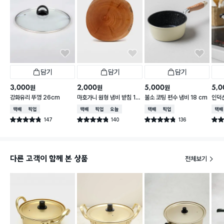
담기
담기
담기
3,000
2,000
5,000
5,0
원
원
원
강화유리 뚜껑 26cm
마호가니 원형 냄비 받침 16
불소 코팅 편수 냄비 18 cm
인덕
cm
냄비 
택배배송
매장픽업
택배배송
매장픽업
오늘배송
택배배송
매장픽업
택배
147
140
136
별점 4.8점
별점 4.8점
별점 4.8점
별점 
건 작성
건 작성
건 작성
다른 고객이 함께 본 상품
전체보기