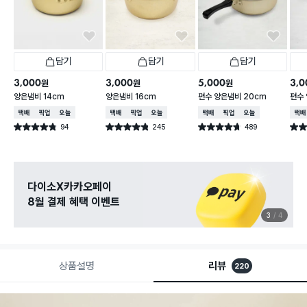
담기
담기
담기
3,000
3,000
5,000
3,0
원
원
원
양은냄비 14cm
양은냄비 16cm
편수 양은냄비 20cm
편수 
택배배송
매장픽업
오늘배송
택배배송
매장픽업
오늘배송
택배배송
매장픽업
오늘배송
택배
94
245
489
별점 4.8점
별점 4.8점
별점 4.7점
별점 
건 작성
건 작성
건 작성
다이소X카카오페이
8월 결제 혜택 이벤트
3
4
상품설명
리뷰
220