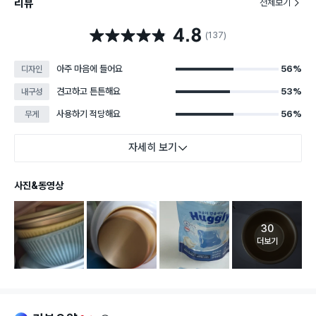
리뷰
전체보기
4.8
별점 4.8점
(137)
아주 마음에 들어요
56%
디자인
견고하고 튼튼해요
53%
내구성
사용하기 적당해요
56%
무게
자세히 보기
사진&동영상
30
고객 리뷰 
더보기