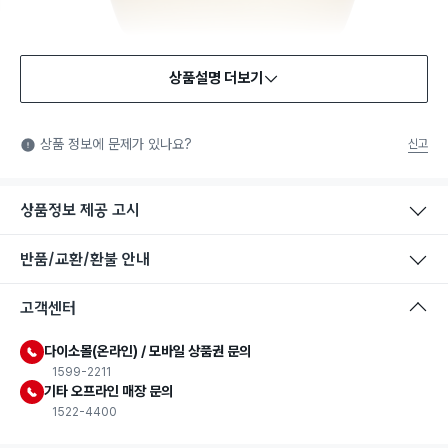
상품설명 더보기
식품용 기구
식품용 기구: 식품위생법에서 정한 규격에 따라 제조되어 식품 또
상품 정보에 문제가 있나요?
신고
는 식품첨가물에 사용할 수 있는 식품용기구라는 표시입니다.
상품정보 제공 고시
반품/교환/환불 안내
고객센터
다이소몰(온라인) / 모바일 상품권 문의
1599-2211
기타 오프라인 매장 문의
1522-4400