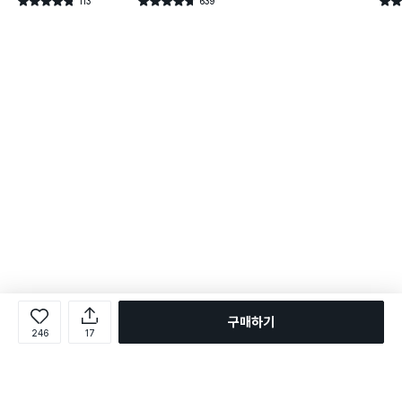
113
639
별점 4.8점
별점 4.7점
별점 
건 작성
건 작성
구매하기
246
17
로그인