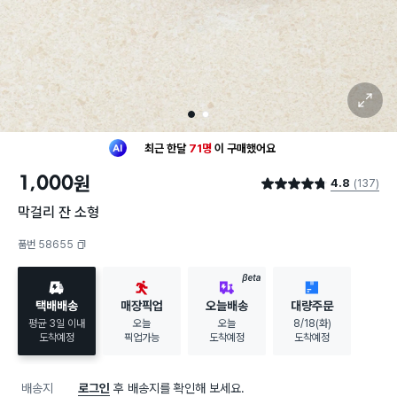
확대 보기
1
2
최근 한달
71명
이
구매했어요
20대 여성
이 가장 많이
구매했어요
1,000
원
4.8
(137)
최근 한달
71명
이
구매했어요
별점 4.8점
20대 여성
이 가장 많이
구매했어요
막걸리 잔 소형
품번 58655
복사하기
BETA
택배배송
매장픽업
오늘배송
대량주문
평균 3일 이내
오늘
오늘
8/18(화)
도착예정
픽업가능
도착예정
도착예정
배송지
로그인
후 배송지를 확인해 보세요.