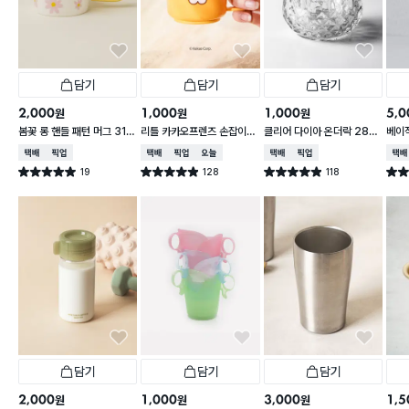
담기
담기
담기
2,000
1,000
1,000
5,0
원
원
원
봄꽃 롱 핸들 패턴 머그 310
리틀 카카오프렌즈 손잡이
클리어 다이아 온더락 280
베이직
ml
라이언 컵 200ml
ml
l
택배배송
매장픽업
택배배송
매장픽업
오늘배송
택배배송
매장픽업
택배
19
128
118
별점 5.0점
별점 4.9점
별점 4.9점
별점 
건 작성
건 작성
건 작성
담기
담기
담기
2,000
1,000
3,000
1,5
원
원
원