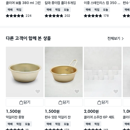
클리어 보틀 380 ml 그린
칼라 종이컵 홀더 6개입
이중 스테인리스 컵 350 m
편수 
l
택배배송
매장픽업
택배배송
매장픽업
오늘배송
택배배송
매장픽업
오늘배송
택배
224
202
178
별점 4.8점
별점 4.8점
별점 4.8점
별점 
건 작성
건 작성
건 작성
다른 고객이 함께 본 상품
전체보기
담기
담기
담기
1,500
1,500
2,000
1,0
원
원
원
막걸리잔 중형
편수 양은 막걸리 잔
클리어 소주잔 6P 세트
클리
택배배송
매장픽업
오늘배송
택배배송
매장픽업
오늘배송
택배배송
매장픽업
택배
19
173
143