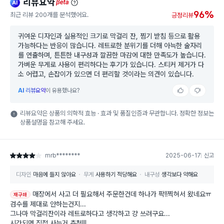
리뷰요약
ai
beta
96%
최근 리뷰 200개를 분석했어요.
긍정리뷰
귀여운 디자인과 실용적인 크기로 막걸리 잔, 찜기 받침 등으로 활용
가능하다는 반응이 많습니다. 레트로한 분위기를 더해 아늑한 술자리
를 연출하며, 튼튼한 내구성과 깔끔한 마감에 대한 만족도가 높습니다.
가벼운 무게로 사용이 편리하다는 후기가 있습니다. 스티커 제거가 다
소 어렵고, 손잡이가 있으면 더 편리할 것이라는 의견이 있습니다.
AI
리뷰요약
이 유용했나요?
리뷰요약은 상품의 의학적 효능 · 효과 및 품질인증과 무관합니다. 정확한 정보는
상품설명을 참고해 주세요.
mrb********
2025-06-17
신고
별점 4점
디자인
마음에 들지 않아요
무게
사용하기 적당해요
내구성
생각보다 약해요
매장에서 사고 더 필요해서 주문한건데 하나가 팍!!찍혀서 왔네요ㅠ
재구매
검수를 제대로 안하는건지...
그나마 막걸리잔이라 레트로하다고 생각하고 걍 쓰려구요...
시간되면 직접 사는거 추천!!!