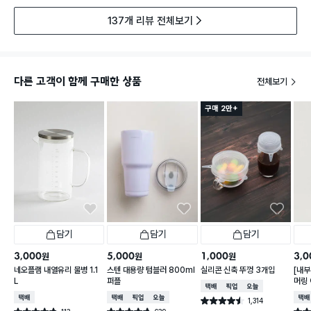
137개 리뷰 전체보기
다른 고객이 함께 구매한 상품
전체보기
구매 2만+
담기
담기
담기
3,000
5,000
1,000
3,0
원
원
원
네오플램 내열유리 물병 1.1
스텐 대용량 텀블러 800ml
실리콘 신축 뚜껑 3개입
[내부
L
퍼플
머링
택배배송
매장픽업
오늘배송
컵 3
택배배송
택배배송
매장픽업
오늘배송
택배
1,314
별점 4.5점
건 작성