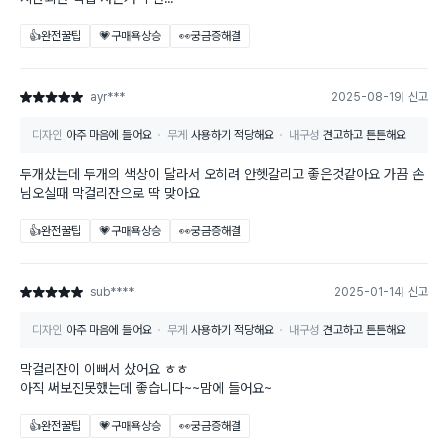
👍완전꿀팁
💗구매욕상승
👀궁금증해결
ayr***
2025-08-19
신고
별점 5점
디자인
아주 마음에 들어요
무게
사용하기 적당해요
내구성
견고하고 튼튼해요
두개샀는데 두개의 색상이 달라서 오히려 안헷갈리고 좋은것같아요 가끔 손
님오실때 막걸리잔으로 딱 맞아요
👍완전꿀팁
💗구매욕상승
👀궁금증해결
sub****
2025-01-14
신고
별점 5점
디자인
아주 마음에 들어요
무게
사용하기 적당해요
내구성
견고하고 튼튼해요
막걸리잔이 이뻐서 샀어요 ㅎㅎ
아직 써보진못했는데 좋습니다~~맘에 들어요~
👍완전꿀팁
💗구매욕상승
👀궁금증해결