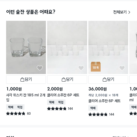
이런 술잔 상품은 어때요?
전체보기
18개
담기
담기
담기
1,000
2,000
36,000
1,0
원
원
원
사각 위스키 잔 185 ml 2개
클리어 소주잔 6P 세트
클리어
개당
2,000
원
18개
입
ml
클리어 소주잔 6P 세트
택배배송
매장픽업
택배배송
매장픽업
택배
144
택배배송
별점 4.8점
건 작성
60
별점 4.8점
별점 
144
별점 4.8점
건 작성
건 작성