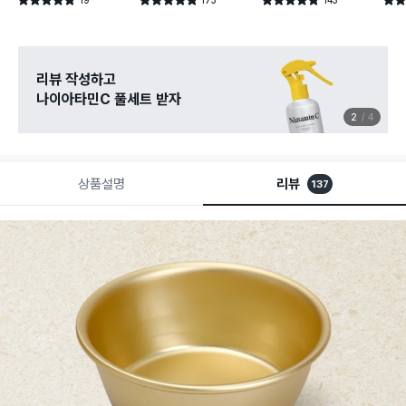
별점 4.8점
별점 4.8점
별점 4.8점
별점 
건 작성
건 작성
건 작성
리뷰 작성하고
나이아타민C 풀세트 받자
2
4
상품설명
리뷰
137