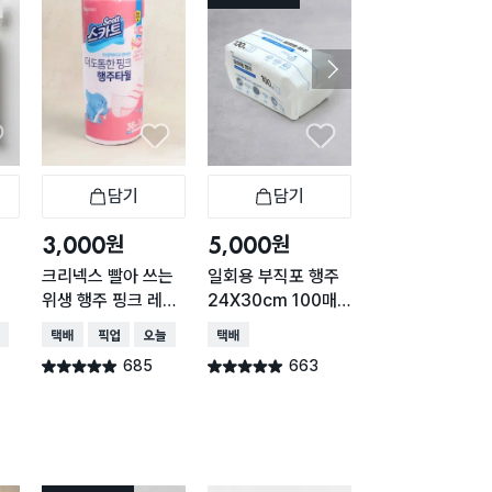
담기
담기
담기
바구니
장바구니
장바구니
장
원
원
원
3,000
5,000
2,000
크리넥스 빨아 쓰는
일회용 부직포 행주
산리오 헬로키티 
위생 행주 핑크 레벨
24X30cm 100매
장고 부착 클립 
5 36매
입
봉지 집게
배송
택배배송
매장픽업
오늘배송
택배배송
택배배송
매장픽업
685
663
551
별점 4.9점
별점 4.9점
별점 4.9점
건 작성
건 작성
건 작
48명 담는 중