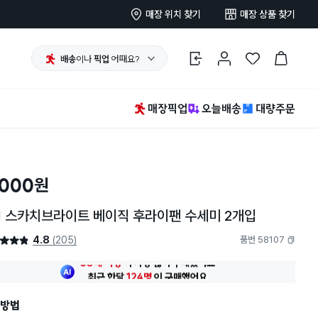
매장 위치 찾기
매장 상품 찾기
배송
이나
픽업
어때요?
로그인
마이페이지
찜 한 상품
장바구니
매장픽업
오늘배송
대량주문
,000
원
M 스카치브라이트 베이직 후라이팬 수세미 2개입
4.8
(205)
품번 58107
4.8점
복사하기
최근 한달
124명
이
구매했어요
30대 여성
이 가장 많이
구매했어요
최근 한달
124명
이
구매했어요
방법
30대 여성
이 가장 많이
구매했어요