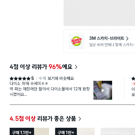
3M 스카치-브라이트
일상 속에 언제나 함께 스카치
4점 이상 리뷰가
96%
예요
5
두께
보기와 비슷해요
별점 5점
별
다이소 최애 수세미ㅎㅎ
딱 파는 매장에만 팔아서 다이소몰에서 12개 왕창
이
시켰어요
로
손 작은 사람에게 추천하는 수세미입니다. 후라이팬
일
사용가능한 수세미라서 눌러붙은 자국은 잘 안지워
러
지긴 하는데 사이즈나 두께도 적당하고 후라이팬에
답
진짜 스크래치 안나서 좋아요. 이거 제발 단종시키
좋
4.5점 이상
리뷰가 좋은 상품
지 말아줘요~
구매 1.1만+
구매 1만+