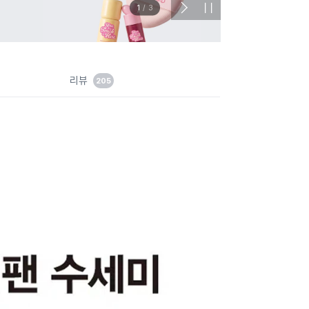
이벤트
관심 
2
/
3
다
정
음
지
슬
라
이
드
리뷰
205