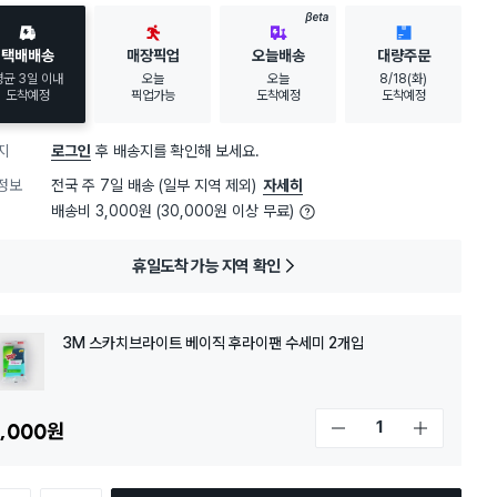
BETA
택배배송
매장픽업
오늘배송
대량주문
평균 3일 이내
오늘
오늘
8/18(화)
도착예정
픽업가능
도착예정
도착예정
지
로그인
후 배송지를 확인해 보세요.
정보
전국 주 7일 배송 (일부 지역 제외)
자세히
배송비 3,000원 (30,000원 이상 무료)
휴일도착 가능 지역 확인
3M 스카치브라이트 베이직 후라이팬 수세미 2개입
,000
원
개수 감소
개수 증가