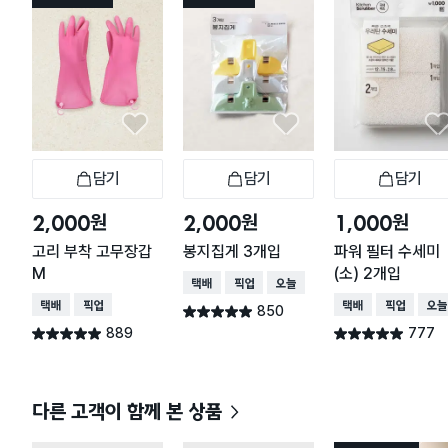
담기
담기
담기
장바구니
장바구니
장
원
원
원
2,000
2,000
1,000
고리 부착 고무장갑
봉지집게 3개입
파워 필터 수세미
M
(소) 2개입
택배배송
매장픽업
오늘배송
택배배송
매장픽업
택배배송
매장픽업
오늘
850
별점 4.9점
건 작성
889
777
별점 4.9점
별점 4.9점
건 작성
건 작성
다른 고객이 함께 본 상품