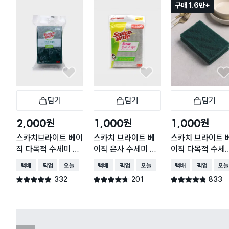
구매 1.6만+
담기
담기
담기
장바구니
장바구니
장
원
원
원
2,000
1,000
1,000
스카치브라이트 베이
스카치 브라이트 베
스카치 브라이트 
직 다목적 수세미 5
이직 은사 수세미 2
이직 다목적 수세
개입
개입
3개입
택배배송
매장픽업
오늘배송
택배배송
매장픽업
오늘배송
택배배송
매장픽업
오늘
332
201
833
별점 4.8점
별점 4.7점
별점 4.8점
건 작성
건 작성
건 작성