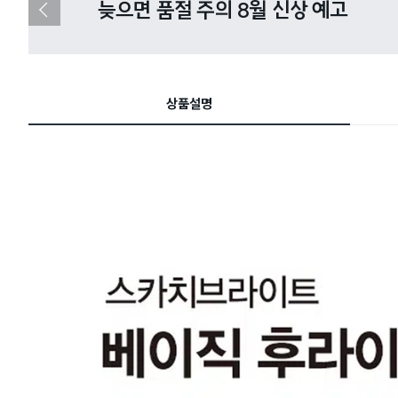
다이소X카카오페이 8월 결제 혜택 
이
전
슬
라
이
드
상품설명