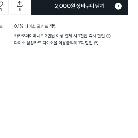
2,000원 장바구니 담기
1
76
8
트
0.1% 다이소 포인트 적립
카카오페이머니로 3만원 이상 결제 시 1천원 즉시 할인
다이소 삼성카드 다이소몰 이용금액의 1% 할인
5
두께
보기와 비슷해요
5
두께
보기
별점 5점
에서 없어서 온라인으로 시켰어
써보고 재구매하는
재구매
면 수세미네요. 부드러운 면
지만 다른 식기구들도 잘 씻겨
면은 후라이팬 뒷면 닦을 때
4
서 구매하고 떨어지면 사는거 같아
게 제일 좋랐던거 같아요!