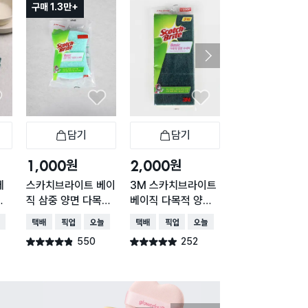
구매 1.3만+
담기
담기
담기
바구니
장바구니
장바구니
장
원
원
원
1,000
2,000
2,000
베
스카치브라이트 베이
3M 스카치브라이트
3M 스카치브라
미
직 삼중 양면 다목적
베이직 다목적 양면
베이직 제로스크
수세미
수세미 3개입
다목적 수세미 3
배송
택배배송
매장픽업
오늘배송
택배배송
매장픽업
오늘배송
택배배송
매장픽업
오
550
252
457
별점 4.8점
별점 4.9점
별점 4.8점
건 작성
건 작성
건 작