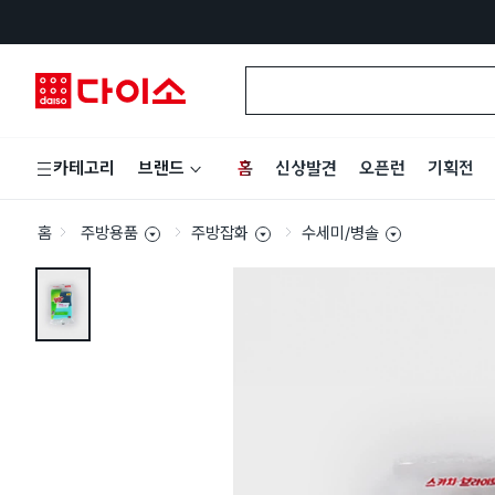
홈
신상발견
오픈런
기획전
카테고리
브랜드
홈
주방용품
주방잡화
수세미/병솔