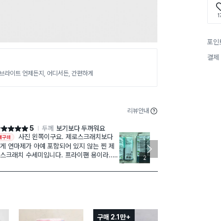
1
포인
결제
-브라이트 언제든지, 어디서든, 간편하게
리뷰안내
5
두께
보기보다 두꺼워요
점 5점
별점 5점
사진 왼쪽이구요. 제로스크래치보다
매장
재구매
재구매
게 연마제가 아예 포함되어 있지 않는 찐 제
요!
스크래치 수세미입니다. 프라이팬 용이라..
후라이팬전용이
2
반 설거지에도 사용하고는 있지만 음식물 눌
서 이거 찾아
붙은거 제거할때는 여러번 문질러야해서 좀
요!
답하기도 합니다. 다른 수세미랑 같이 쓰면
수세미중에 이
아요.
구매 2.1만+