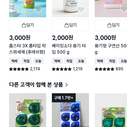
담기
담기
담기
장바구니
장바구니
장
원
원
원
3,000
2,000
3,000
홈스타 3X 폼타입 락
베이킹소다 용기 타
용기형 구연산 50
스와세제 (후레쉬향)
입 500 g
g
택배배송
매장픽업
오늘배송
택배배송
매장픽업
오늘배송
택배배송
매장픽업
오늘
2,174
1,219
895
별점 4.9점
별점 4.9점
별점 4.9점
건 작성
건 작성
건 작성
다른 고객이 함께 본 상품
구매 1.7만+