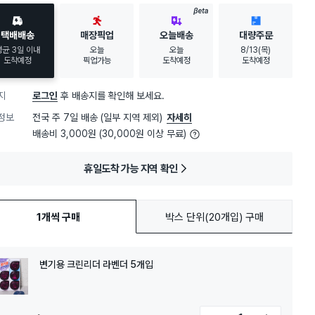
BETA
택배배송
매장픽업
오늘배송
대량주문
평균 3일 이내
오늘
오늘
8/13(목)
도착예정
픽업가능
도착예정
도착예정
지
로그인
후 배송지를 확인해 보세요.
정보
전국 주 7일 배송 (일부 지역 제외)
자세히
배송비 3,000원 (30,000원 이상 무료)
휴일도착 가능 지역 확인
1개씩 구매
박스 단위(20개입) 구매
변기용 크린리더 라벤더 5개입