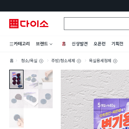
홈
신상발견
오픈런
기획전
카테고리
브랜드
홈
청소/욕실
주방/청소세제
욕실용세정제