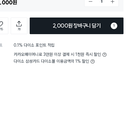
,000
원
개수 감소
개수 증가
2,000원 장바구니 담기
1
915
78
트
0.1% 다이소 포인트 적립
5
세척력
보통이에요
5
세척력
별점 5점
카카오페이머니로 3만원 이상 결제 시 1천원 즉시 할인
기용 클리너는 정말 괜찮은 제품
향기 좋고 변기 세
재구매
항상 라벤더 향으로 구매하는데,
다이소 삼성카드 다이소몰 이용금액의 1% 할인
곰팡이 안 생겨서 좋아요.
한 편은 아니지만 변기를 깨끗하게
병에 들어 있는 라벤더 구
2
과는 확실해요. 2,000원에 5개
구매 했습니다.
도 나쁘지 않네요.
반투명 코팅 껍질은 변기 물
는 경우가 있어서 비닐 장갑
벗겨내고 병에 담았어요.
구매 15만+
구매 15만+
구매 14만+