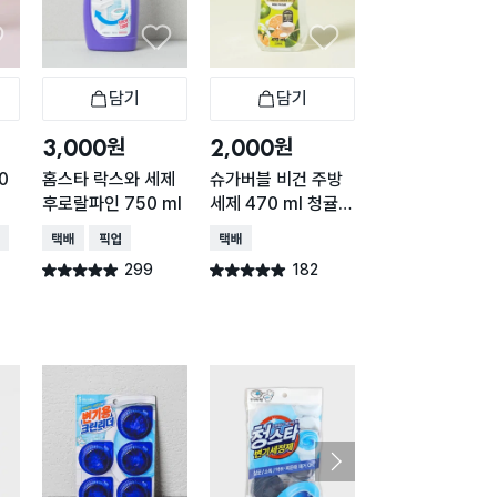
담기
담기
담기
바구니
장바구니
장바구니
장
원
원
원
3,000
2,000
2,000
0
홈스타 락스와 세제
슈가버블 비건 주방
싱크망 세정제 (
후로랄파인 750 ml
세제 470 ml 청귤
필 2개입 포함)
향
배송
택배배송
매장픽업
택배배송
택배배송
매장픽업
오
299
182
142
별점 4.9점
별점 4.9점
별점 4.9점
건 작성
건 작성
건 작