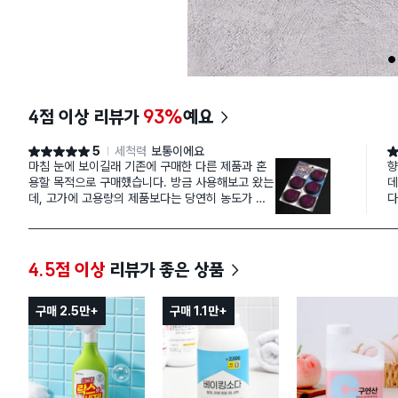
1
4점 이상 리뷰가
93%
예요
5
세척력
보통이에요
별점 5점
별
마침 눈에 보이길래 기존에 구매한 다른 제품과 혼
향
용할 목적으로 구매했습니다. 방금 사용해보고 왔는
데
데, 고가에 고용량의 제품보다는 당연히 농도가 옅
다
었지만 이만한 가격이면 기본적인 기능만 해도 크게
없
만족할 것 같습니다.
4.5점 이상
리뷰가 좋은 상품
구매 2.5만+
구매 1.1만+