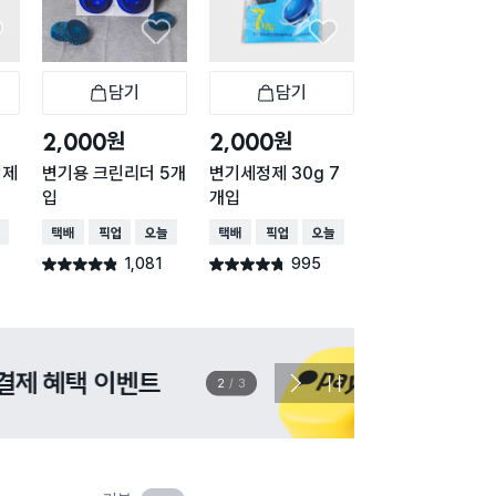
담기
담기
담기
바구니
장바구니
장바구니
장
원
원
원
2,000
2,000
2,000
정제
변기용 크린리더 5개
변기세정제 30g 7
브레프 변기 세정
입
개입
파인포레스트
배송
택배배송
매장픽업
오늘배송
택배배송
매장픽업
오늘배송
택배배송
매장픽업
오
1,081
995
715
별점 4.8점
별점 4.7점
별점 4.8점
건 작성
건 작성
건 작
이벤트
관심 
2
/
3
다
정
음
지
슬
라
이
드