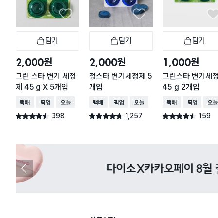
담기
담기
담기
장바구니
장바구니
장
원
원
원
2,000
2,000
1,000
그린 스타 변기 세정
청스타 변기세정제 5
그린스타 변기세
제 45 g X 5개입
개입
45 g 2개입
택배배송
매장픽업
오늘배송
택배배송
매장픽업
오늘배송
택배배송
매장픽업
오늘
398
1,257
159
별점 4.5점
별점 4.7점
별점 4.4점
건 작성
건 작성
건 작성
다이소X카카오페이 8월 결제 혜택 
이
전
슬
라
이
드