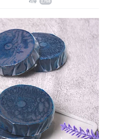
리뷰
2,758