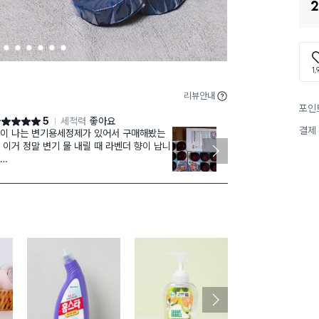
2
2
3
4
5
6
7
1,
리뷰안내
포인
5
세척력
좋아요
점 5점
별점 5점
결제
이 나는 변기용세정제가 있어서 구매해봤는
이 변
재구매
 이거 정말 변기 물 내릴 때 라벤더 향이 납니
이에요. 저는 
향이 아주 강
는게 없는 다이소, 정말 좋아요
유지해 주는 효
입이라 가성비