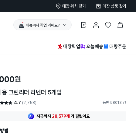
매장 위치 찾기
매장 상품 찾기
배송
이나
픽업
어때요?
로그인
마이페이지
찜 한 상품
장바구니
매장픽업
오늘배송
대량주문
,000
원
기용 크린리더 라벤더 5개입
4.7
(2,758)
품번 58013
4.7점
복사하기
지금까지
28,379개
가
팔렸어요
방법