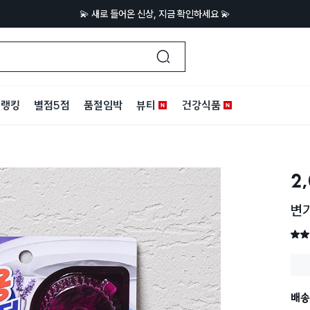
💫 새로 들어온 신상, 지금 확인하세요 💫
랭킹
별점5점
품절임박
뷰티
건강식품
2
변
별점 
배송