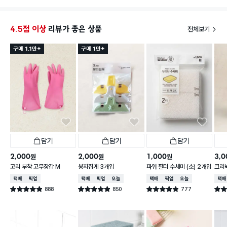
4.5점 이상
리뷰가 좋은 상품
전체보기
구매 1.1만+
구매 1만+
담기
담기
담기
2,000
2,000
1,000
3,0
원
원
원
고리 부착 고무장갑 M
봉지집게 3개입
파워 필터 수세미 (소) 2개입
크리넥
주 핑
택배배송
매장픽업
택배배송
매장픽업
오늘배송
택배배송
매장픽업
오늘배송
택배
888
850
777
별점 4.9점
별점 4.9점
별점 4.9점
별점 
건 작성
건 작성
건 작성