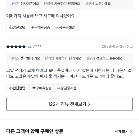
사이즈
정사이즈에요
편리함
사용하기 편리해요
내구성
보통이에요
여러가지 사용해 보고 재구매 의사있어요
👍완전꿀팁
💗구매욕상승
👀궁금증해결
ssh****
2026-05-30
신고
별점 5점
사이즈
생각보다 커요
편리함
사용하기 편리해요
내구성
견고하고 튼튼해요
고압 쓰다가 교체 하려고 보니 품절이라 이거 샀는데 저한테는 더 나은거 같
아요 고압은 수압이 쌔서 물 튀기는데 이건 부드러운 느낌이라 좋아요!!
👍완전꿀팁
1
💗구매욕상승
👀궁금증해결
122개 리뷰 전체보기
다른 고객이 함께 구매한 상품
전체보기