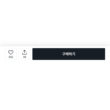
구매하기
452
46
로그인
온라인 다이소몰 1599-2211
온라인 다이소몰
다이소 매장 1522-4400
다이소 매장
평일 09:00 ~ 18:00
평일 09:00 ~ 18:00
주문조회
매장 상품 찾기
취소/교환/반품 신청
매장 위치 찾기