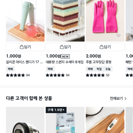
담기
담기
담기
1,000
1,000
2,000
1,0
원
원
원
NEW
실리콘 아이스 캔디기 17 X
대용량 스펀지 수세미 8개입
주름 고무장갑 중형
패턴 
4 cm
30 
택배배송
택배배송
택배배송
매장픽업
오늘배송
택배
64
64
53
별점 4.9점
별점 4.9점
별점 4.9점
별점 
건 작성
건 작성
건 작성
다른 고객이 함께 본 상품
전체보기
구매 1.9만+