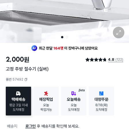
확대 보기
1
2
최근 한달
164명
이
장바구니에 담았어요
2,000
원
4.8
(122)
별점 4.8점
고정 주방 절수기 (실버)
품번 57492
복사하기
BETA
택배배송
매장픽업
오늘배송
대량주문
평균 3일 이내
오늘
오늘
8/18(화)
도착예정
픽업가능
도착예정
도착예정
배송지
로그인
후 배송지를 확인해 보세요.