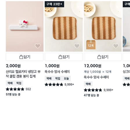
구매 23만+
구매
12개
담기
담기
담기
2,000
1,000
12,000
1,0
원
원
원
산리오 헬로키티 냉장고 부
옥수수 망사 수세미
싱크
개당
1,000
원
12개
착 클립 겸용 봉지 집게
옥수수 망사 수세미
택배배송
매장픽업
오늘배송
택배
택배배송
매장픽업
9,999+
택배배송
별점 4.8점
별점 
건 작성
552
별점 4.9점
9,999+
별점 4.8점
건 작성
건 작성
51명 담는 중
47명 담는 중