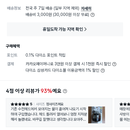
배송정보
전국 주 7일 배송 (일부 지역 제외)
자세히
배송비 3,000원 (30,000원 이상 무료)
휴일도착 가능 지역 확인
구매혜택
포인트
0.1% 다이소 포인트 적립
결제
카카오페이머니로 3만원 이상 결제 시 1천원 즉시 할인
다이소 삼성카드 다이소몰 이용금액의 1% 할인
4점 이상 리뷰가
93%
예요
5
사이즈
정사이즈에요
별점 5점
별점 5
기존 수전헤드에서 모아지는 물이 흩어져 나오기 시작
매장에
하여 구입했습니다. 헤드 돌려서 열어보니 엄청 지저분
사방이
해서 놀랬네요. 바꾸길 잘햇다고 생각합니다 모아주는
물은 세게 잘 나오고 흩어지는 물은 이전보다 조금 약해
졌지만 그것도 잘 나옵니다. 재구매 의사도 있습니다