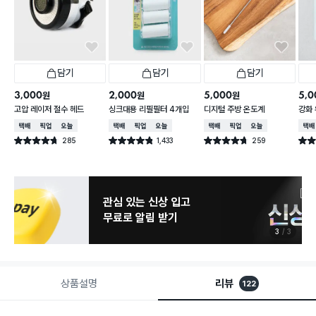
담기
담기
담기
3,000
2,000
5,000
5,0
원
원
원
고압 레이저 절수 헤드
싱크대용 리필필터 4개입
디지털 주방 온도계
강화 
택배배송
매장픽업
오늘배송
택배배송
매장픽업
오늘배송
택배배송
매장픽업
오늘배송
택배
285
1,433
259
별점 4.7점
별점 4.8점
별점 4.7점
별점 
건 작성
건 작성
건 작성
관심 있는 신상 입고
무료로 알림 받기
3
3
상품설명
리뷰
122