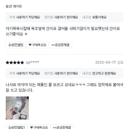
옵션: 화이트
무게
사용하기 적당해요
편리함
사용하기 편리해요
내구성
보통이에요
아기목욕시킬때 욕조옆에 간이로 걸어둘 샤워기걸이가 필요햇는데 간이로
쓰기좋아요 ㅎ
👍완전꿀팁
💗구매욕상승
👀궁금증해결
spi*****
2025-04-17
신고
별점 5점
무게
사용하기 적당해요
편리함
사용하기 편리해요
내구성
견고하고 튼튼해요
나사로 박아야 되는 제품인 줄 모르고 샀네요ㅋㅋㅋ 그래도 접착제로 붙여서
잘 쓰고 있습니다.
👍완전꿀팁
1
💗구매욕상승
👀궁금증해결