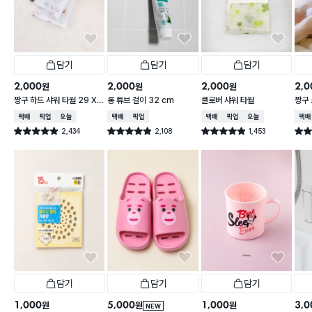
담기
담기
담기
2,000
2,000
2,000
2,0
원
원
원
짱구 하드 샤워 타월 29 X
롱 튜브 걸이 32 cm
클로버 샤워 타월
짱구 
95 cm
X 9
택배배송
매장픽업
오늘배송
택배배송
매장픽업
택배배송
매장픽업
오늘배송
택배
2,434
2,108
1,453
별점 4.9점
별점 4.9점
별점 4.9점
별점 
건 작성
건 작성
건 작성
담기
담기
담기
1,000
5,000
1,000
3,0
원
원
원
NEW