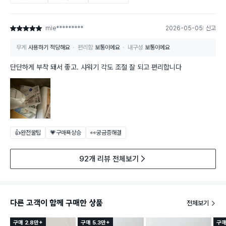
mie*********
2026-05-05
신고
별점 5점
무게
사용하기 적당해요
편리함
보통이에요
내구성
보통이에요
단단하게 부착 돼서 좋고. 샤워기 각도 조절 잘 되고 편리합니다
👍완전꿀팁
💗구매욕상승
👀궁금증해결
92개 리뷰 전체보기
다른 고객이 함께 구매한 상품
전체보기
구매 2.8만+
구매 5.3만+
구매