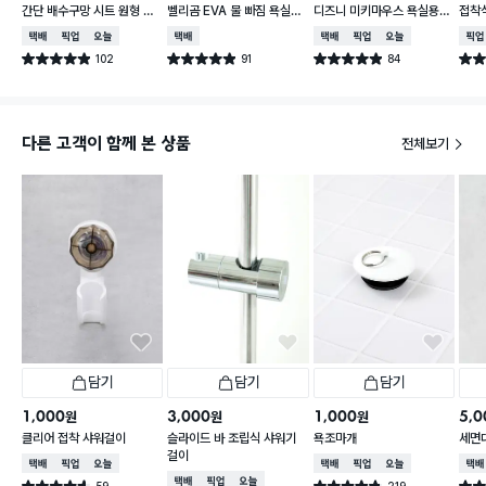
간단 배수구망 시트 원형 중
벨리곰 EVA 물 빠짐 욕실화
디즈니 미키마우스 욕실용
접착식
형 15매입
260~280 mm
컵
납함
택배배송
매장픽업
오늘배송
택배배송
택배배송
매장픽업
오늘배송
매장
102
91
84
별점 4.9점
별점 4.9점
별점 4.9점
별점 
건 작성
건 작성
건 작성
다른 고객이 함께 본 상품
전체보기
담기
담기
담기
1,000
3,000
1,000
5,0
원
원
원
클리어 접착 샤워걸이
슬라이드 바 조립식 샤워기
욕조마개
세면
걸이
택배배송
매장픽업
오늘배송
택배배송
매장픽업
오늘배송
택배
택배배송
매장픽업
오늘배송
59
219