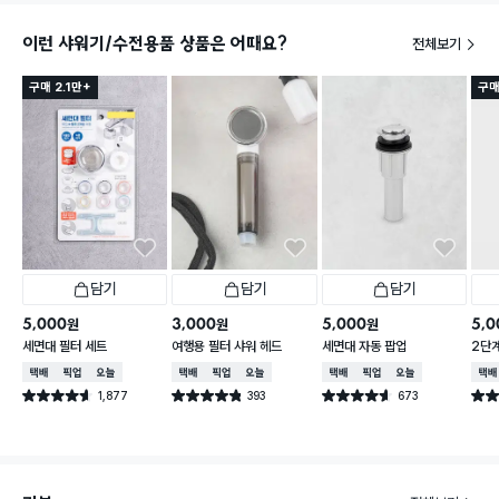
이런 샤워기/수전용품 상품은 어때요?
전체보기
구매 2.1만+
구매
담기
담기
담기
5,000
3,000
5,000
5,0
원
원
원
세면대 필터 세트
여행용 필터 샤워 헤드
세면대 자동 팝업
2단
택배배송
매장픽업
오늘배송
택배배송
매장픽업
오늘배송
택배배송
매장픽업
오늘배송
택배
1,877
393
673
별점 4.6점
별점 4.8점
별점 4.6점
별점 
건 작성
건 작성
건 작성