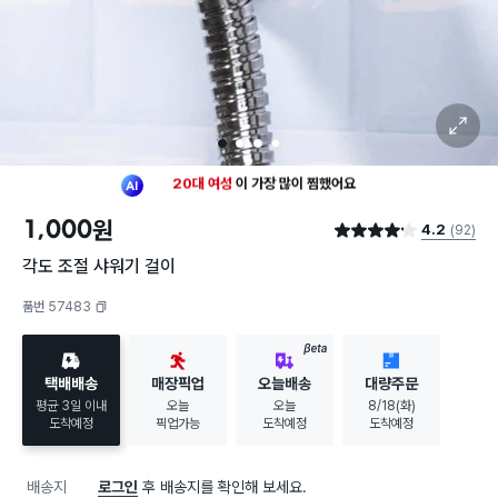
확대 보기
1
2
3
4
최근 한달
179명
이
장바구니에 담았어요
20대 여성
이 가장 많이
찜했어요
1,000
원
4.2
(92)
최근 한달
179명
이
장바구니에 담았어요
별점 4.2점
20대 여성
이 가장 많이
찜했어요
각도 조절 샤워기 걸이
품번 57483
복사하기
BETA
택배배송
매장픽업
오늘배송
대량주문
평균 3일 이내
오늘
오늘
8/18(화)
도착예정
픽업가능
도착예정
도착예정
배송지
로그인
후 배송지를 확인해 보세요.