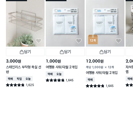
12개
담기
담기
담기
3,000
1,000
12,000
2,0
원
원
원
스테인리스 부착형 욕실 선
여행용 샤워 타월 2개입
자석형
개당
1,000
원
12개
반
랩
여행용 샤워 타월 2개입
택배배송
오늘배송
택배배송
매장픽업
오늘배송
택배
1,645
택배배송
별점 4.8점
건 작성
1,625
별점 4.8점
별점 
1,645
별점 4.8점
건 작성
건 작성