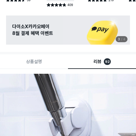
별점 4.6점
별점 4.8점
별점 
건 작성
건 작성
409
별점 4.8점
건 작성
다이소X카카오페이
8월 결제 혜택 이벤트
3
4
상품설명
리뷰
92