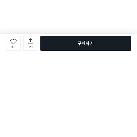
구매하기
368
23
로그인
온라인 다이소몰 1599-2211
온라인 다이소몰
다이소 매장 1522-4400
다이소 매장
평일 09:00 ~ 18:00
평일 09:00 ~ 18:00
주문조회
매장 상품 찾기
취소/교환/반품 신청
매장 위치 찾기
공지사항
1:1 문의
FAQ
고객센터
1:1 문의
제휴문의