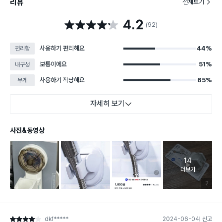
리뷰
전체보기
4.2
별점 4.2점
(92)
사용하기 편리해요
44%
편리함
보통이에요
51%
내구성
사용하기 적당해요
65%
무게
자세히 보기
사진&동영상
14
고객 리뷰 
더보기
리뷰 이미
2
dkf*****
2024-06-04
신고
별점 4점