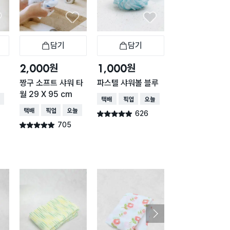
담기
담기
담기
바구니
장바구니
장바구니
장
원
원
원
2,000
1,000
1,000
짱구 소프트 샤워 타
파스텔 샤워볼 블루
파스텔 샤워볼 핑
월 29 X 95 cm
배송
택배배송
매장픽업
오늘배송
택배배송
매장픽업
오
택배배송
매장픽업
오늘배송
626
621
별점 4.9점
별점 4.9점
건 작성
건 작
705
별점 4.9점
건 작성
구매 1.8만+