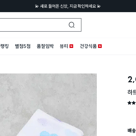
💫 새로 들어온 신상, 지금 확인하세요 💫
랭킹
별점5점
품절임박
뷰티
건강식품
2
하트
별점 
배송