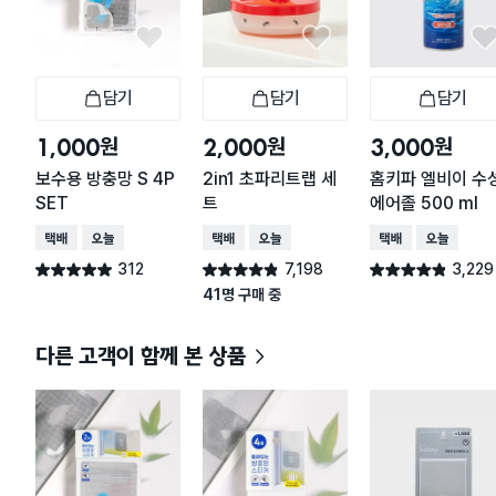
담기
담기
담기
장바구니
장바구니
장
원
원
원
1,000
2,000
3,000
보수용 방충망 S 4P
2in1 초파리트랩 세
홈키파 엘비이 수
SET
트
에어졸 500 ml
택배배송
오늘배송
택배배송
오늘배송
택배배송
오늘배송
312
7,198
3,229
별점 4.9점
별점 4.8점
별점 4.8점
건 작성
건 작성
건 작성
41명 구매 중
다른 고객이 함께 본 상품