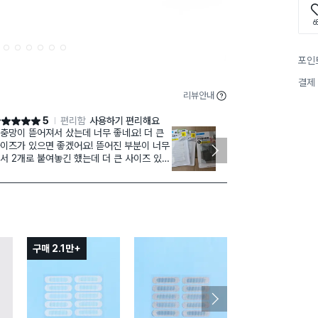
6
2
3
4
5
6
7
포인
결제
리뷰안내
5
편리함
사용하기 편리해요
점 5점
별점 5점
충망이 뜯어져서 샀는데 너무 좋네요! 더 큰
옛날 주택이라
이즈가 있으면 좋겠어요! 뜯어진 부분이 너무
구입했어요..
서 2개로 붙여놓긴 했는데 더 큰 사이즈 있으
 좋을 듯요^^
구매 2.1만+
구매 1.3만+