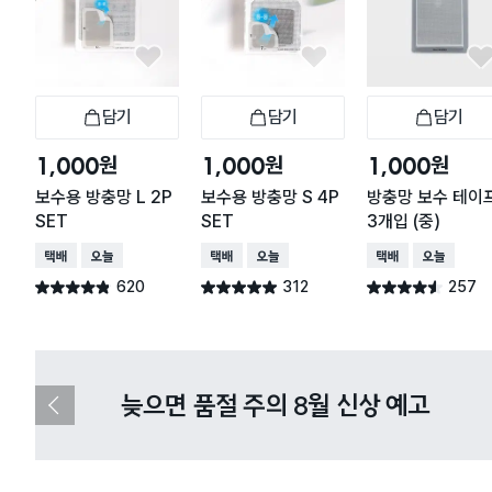
담기
담기
담기
장바구니
장바구니
장
원
원
원
1,000
1,000
1,000
보수용 방충망 L 2P
보수용 방충망 S 4P
방충망 보수 테이
SET
SET
3개입 (중)
택배배송
오늘배송
택배배송
오늘배송
택배배송
오늘배송
620
312
257
별점 4.8점
별점 4.9점
별점 4.5점
건 작성
건 작성
건 작성
다이소X카카오페이 8월 결제 혜택 
이
전
슬
라
이