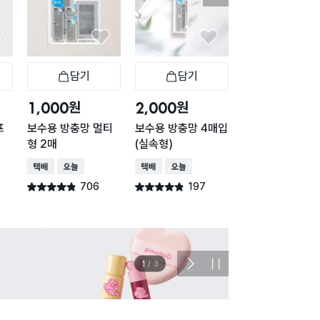
담기
담기
담기
바구니
장바구니
장바구니
장
원
원
원
1,000
2,000
1,000
프
보수용 방충망 멀티
보수용 방충망 4매입
방충망 보수 테이
형 2매
(실속형)
6개입 (소)
택배배송
오늘배송
택배배송
오늘배송
택배배송
오늘배송
706
197
199
별점 4.8점
별점 4.8점
별점 4.4점
건 작성
건 작성
건 작
이벤트
관심 
2
/
3
다
정
음
지
슬
라
이