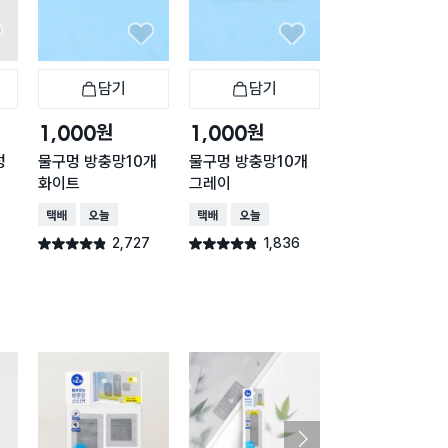
담기
담기
담기
바구니
장바구니
장바구니
장
원
원
원
1,000
1,000
2,000
성
물구멍 방충망10개
물구멍 방충망10개
네오큐 액체 모기
화이트
그레이
리필 45일
택배배송
오늘배송
택배배송
오늘배송
택배배송
오늘배송
2,727
1,836
1,26
별점 4.8점
별점 4.8점
별점 4.8점
건 작성
건 작성
건 작