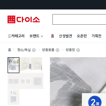
홈
신상발견
오픈런
기획전
카테고리
브랜드
홈
청소/욕실
방충용품
방충망