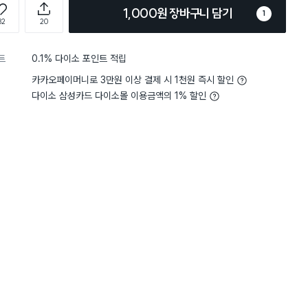
1,000원 장바구니 담기
1
82
20
트
0.1% 다이소 포인트 적립
카카오페이머니로 3만원 이상 결제 시 1천원 즉시 할인
다이소 삼성카드 다이소몰 이용금액의 1% 할인
5
편리함
보통이에요
5
편리함
별점 5점
 욕실 하수구 머리카락 막을려고
제품은 보수용 방충망이지만
.방풍망에 붙이는거라 딱딱한게 어
구위에
니라 아쉽지만 나름 머리카락은 막아쥽니다...
거름망으로 두고 쓰고있답니
에 철망을
씌워놓으면 머리카락이나 
역활을 해서
오래전부터 사용중입니다
구매 1.4만+