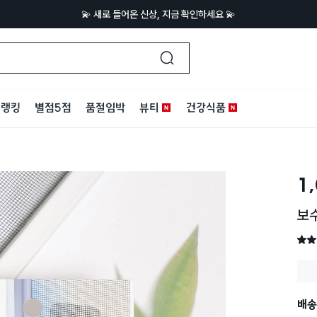
💫 새로 들어온 신상, 지금 확인하세요 💫
랭킹
별점5점
품절임박
뷰티
건강식품
1
보수
별점 
배송