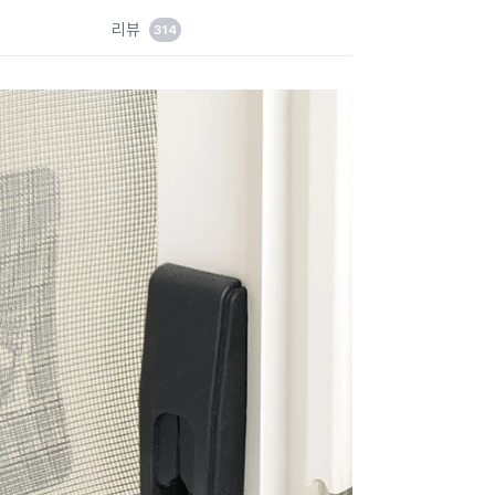
드
리뷰
314