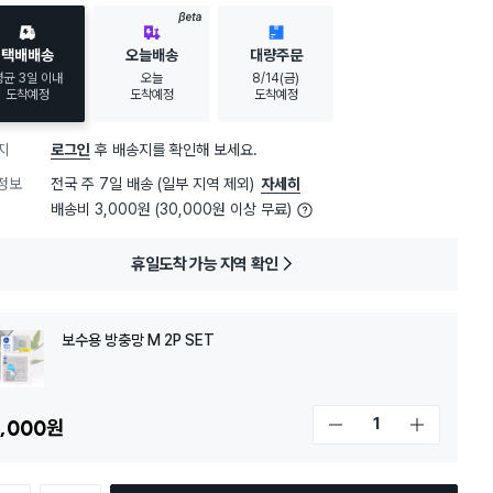
BETA
택배배송
오늘배송
대량주문
평균 3일 이내
오늘
8/14(금)
도착예정
도착예정
도착예정
지
로그인
후 배송지를 확인해 보세요.
정보
전국 주 7일 배송 (일부 지역 제외)
자세히
배송비 3,000원 (30,000원 이상 무료)
휴일도착 가능 지역 확인
보수용 방충망 M 2P SET
,000
원
개수 감소
개수 증가