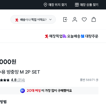
매장 위치 찾기
매장 상품 찾기
배송
이나
픽업
어때요?
로그인
마이페이지
찜 한 상품
장바구니
매장픽업
오늘배송
대량주문
,000
원
용 방충망 M 2P SET
4.8
(314)
품번 56971
4.8점
복사하기
최근 한달
71명
이
구매했어요
20대 여성
이 가장 많이
구매했어요
최근 한달
71명
이
구매했어요
방법
20대 여성
이 가장 많이
구매했어요