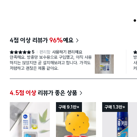
1
4점 이상 리뷰가
96%
예요
5
편리함
사용하기 편리해요
별점 5점
별
만족해요. 방충망 보수용으로 구입했고, 아직 사용
방
하지는 않았지만 곧 설치해보려고 합니다. 가격도
사
저렴하고 괜찮은 제품 같아요.
커
면
4.5점 이상
리뷰가 좋은 상품
구매 9.1만+
구매 1.3만+