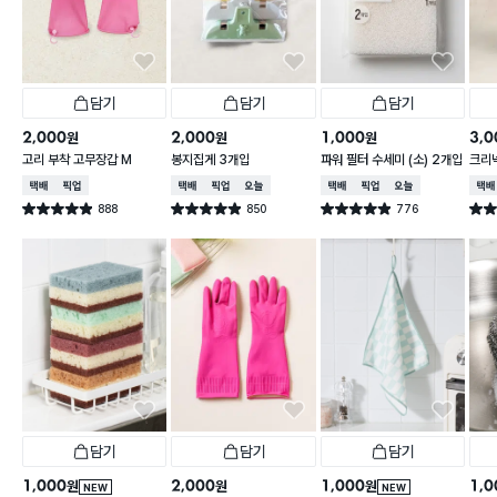
담기
담기
담기
2,000
2,000
1,000
3,0
원
원
원
고리 부착 고무장갑 M
봉지집게 3개입
파워 필터 수세미 (소) 2개입
크리넥
주 핑
택배배송
매장픽업
택배배송
매장픽업
오늘배송
택배배송
매장픽업
오늘배송
택배
888
850
776
별점 4.9점
별점 4.9점
별점 4.9점
별점 
건 작성
건 작성
건 작성
담기
담기
담기
1,000
2,000
1,000
1,0
원
원
원
NEW
NEW