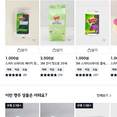
담기
담기
담기
1,000
2,000
1,000
1,0
원
원
원
스카치 브라이트 베이직 항
3M 건식 청소포 35매
3M 스카치브라이트 플래티
스카
균스펀지 다목적 수세미 1P
넘 초강력 수세미
치 스
택배배송
매장픽업
오늘배송
택배배송
매장픽업
오늘배송
택배배송
매장픽업
오늘배송
택배
351
219
267
별점 4.8점
별점 4.8점
별점 4.8점
별점 
건 작성
건 작성
건 작성
이런 행주 상품은 어때요?
전체보기
구매 2.1만+
구매 1.1만+