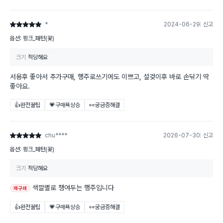
*
2024-06-29
신고
별점 5점
옵션: 핑크_패턴(꽃)
크기
적당해요
서용후 좋아서 추가구매, 행주로쓰기에도 이쁘고, 설겆이후 바로 손닦기 딱
좋아요.
👍완전꿀팁
💗구매욕상승
👀궁금증해결
chu****
2026-07-30
신고
별점 5점
옵션: 핑크_패턴(꽃)
크기
적당해요
색깔별로 챙여두는 행주입니다
재구매
👍완전꿀팁
💗구매욕상승
👀궁금증해결