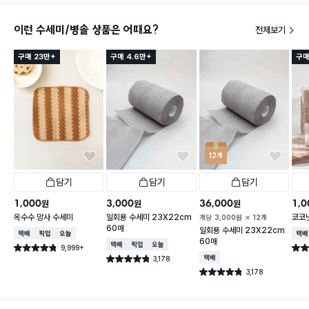
이런 수세미/병솔 상품은 어때요?
전체보기
구매 23만+
구매 4.6만+
구매
12개
담기
담기
담기
1,000
3,000
36,000
1,0
원
원
원
옥수수 망사 수세미
일회용 수세미 23X22cm
코코
개당
3,000
원
12개
60매
일회용 수세미 23X22cm
택배배송
매장픽업
오늘배송
택배
60매
택배배송
매장픽업
오늘배송
9,999+
별점 4.8점
별점 
건 작성
3,178
택배배송
별점 4.8점
건 작성
3,178
별점 4.8점
건 작성