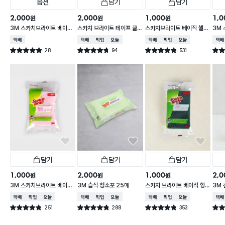
옵션
담기
담기
2,000
2,000
1,000
1,0
원
원
원
3M 스카치브라이트 베이직
스카치 브라이트 테이프 클
스카치브라이트 베이직 셀룰
3M
플라워 순면 행주
리너 T형
로오스 수세미 2개입
아크릴
택배배송
택배배송
매장픽업
오늘배송
택배배송
매장픽업
오늘배송
택배
28
94
531
별점 4.9점
별점 4.7점
별점 4.8점
별점 
건 작성
건 작성
건 작성
담기
담기
담기
1,000
2,000
1,000
2,0
원
원
원
3M 스카치브라이트 베이직
3M 습식 청소포 25매
스카치 브라이트 베이직 항
3M 
3중 양면 고운 수세미 1개입
균스펀지 다목적 수세미 1P
택배배송
매장픽업
오늘배송
택배배송
매장픽업
오늘배송
택배배송
매장픽업
오늘배송
택배
251
288
353
별점 4.8점
별점 4.8점
별점 4.8점
별점 
건 작성
건 작성
건 작성