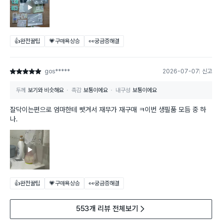
👍완전꿀팁
💗구매욕상승
👀궁금증해결
gos*****
2026-07-07
신고
별점 5점
두께
보기와 비슷해요
촉감
보통이에요
내구성
보통이에요
잘닥이는편으로 엄마한테 뺏겨서 재무가 재구매 ㅋ이번 생필품 모듬 중 하
나.
👍완전꿀팁
💗구매욕상승
👀궁금증해결
553개 리뷰 전체보기