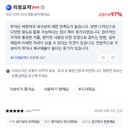
리뷰요약
ai
beta
97%
최근 리뷰 200개를 분석했어요.
긍정리뷰
뛰어난 세정력과 내구성에 대한 만족도가 높습니다. 양면 디자인으로
다양한 용도로 활용 가능하다는 점이 특히 평가되었습니다. 합리적인
가격과 풍성한 거품, 편리한 사용감 또한 장점으로 꼽히는 한편, 일부
재질에 미세한 자국이 남을 수 있다는 의견이 있습니다. 전반적으로 가
성비가 뛰어나 재구매율이 높다는 후기가 있습니다.
AI
리뷰요약
이 유용했나요?
리뷰요약은 상품의 의학적 효능 · 효과 및 품질인증과 무관합니다. 정확한 정보는
상품설명을 참고해 주세요.
가성비가 좋아요
사용하기 편해요
부드러워요
uuu*****
2026-08-02
신고
별점 5점
두께
보기보다 두꺼워요
촉감
생각보다 부드러워요
내구성
견고하고 튼튼해요