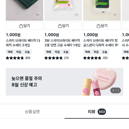
담기
담기
담기
1,000
1,000
1,000
1,0
원
원
원
스카치 브라이트 베이직 다
3M 스카치브라이트 베이직
스카치 브라이트 베이직 항
스카
목적 수세미 3개입
3중 양면 고운 수세미 1개입
균스펀지 다목적 수세미 1P
사 수
택배배송
매장픽업
오늘배송
택배배송
매장픽업
오늘배송
택배배송
매장픽업
오늘배송
택배
835
251
353
별점 4.8점
별점 4.8점
별점 4.8점
별점 
건 작성
건 작성
건 작성
늦으면 품절 주의
8월 신상 예고
1
3
상품설명
리뷰
553