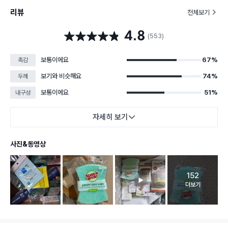
리뷰
전체보기
4.8
별점 4.8점
(553)
보통이에요
67%
촉감
보기와 비슷해요
74%
두께
보통이에요
51%
내구성
자세히 보기
사진&동영상
152
고객 리뷰 
더보기