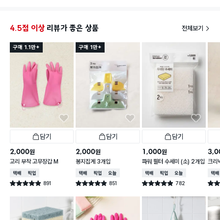
음 ㅋㅋㅋ
4.5점 이상
리뷰가 좋은 상품
전체보기
구매 1.1만+
구매 1만+
담기
담기
담기
2,000
2,000
1,000
3,0
원
원
원
고리 부착 고무장갑 M
봉지집게 3개입
파워 필터 수세미 (소) 2개입
크리넥
주 핑
택배배송
매장픽업
택배배송
매장픽업
오늘배송
택배배송
매장픽업
오늘배송
택배
891
851
782
별점 4.9점
별점 4.9점
별점 4.9점
별점 
건 작성
건 작성
건 작성