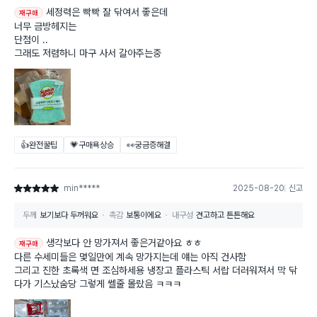
세정력은 빡빡 잘 닦여서 좋은데
재구매
너무 금방헤지는
단점이 ..
그래도 저렴하니 마구 사서 갈아주는중
👍완전꿀팁
💗구매욕상승
👀궁금증해결
min*****
2025-08-20
신고
별점 5점
두께
보기보다 두꺼워요
촉감
보통이에요
내구성
견고하고 튼튼해요
생각보다 안 망가져서 좋은거같아요 ㅎㅎ
재구매
다른 수세미들은 몇일만에 계속 망가지는데 얘는 아직 건사함
그리고 진한 초록색 면 조심하세용 냉장고 플라스틱 서랍 더러워져서 막 닦
다가 기스났숨당 그렇게 쎌줄 몰랐음 ㅋㅋㅋ