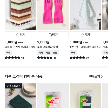
담기
담기
담기
1,000
2,000
1,000
1,0
원
원
원
NEW
NEW
대용량 스펀지 수세미 8개입
주름 고무장갑 중형
패턴 핸드 타월 세트 30 X
스테
30 cm 3개입
택배배송
택배배송
매장픽업
오늘배송
택배배송
택배
65
53
39
별점 4.9점
별점 4.9점
별점 4.9점
별점 
건 작성
건 작성
건 작성
다른 고객이 함께 본 상품
전체보기
구매 1.6만+