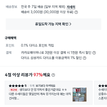
배송정보
전국 주 7일 배송 (일부 지역 제외)
자세히
배송비 3,000원 (30,000원 이상 무료)
휴일도착 가능 지역 확인
구매혜택
포인트
0.1% 다이소 포인트 적립
결제
카카오페이머니로 3만원 이상 결제 시 1천원 즉시 할인
다이소 삼성카드 다이소몰 이용금액의 1% 할인
4점 이상 리뷰가
97%
예요
5
두께
보기보다 두꺼워요
별점 5점
별점 4
생각보다 안 망가져서 좋은거같아요 ㅎㅎ
수세미
재구매
다른 수세미들은 몇일만에 계속 망가지는데 얘는 아직
삼중수
건사함
스폰지
그리고 진한 초록색 면 조심하세용 냉장고 플라스틱 서
랍 더러워져서 막 닦다가 기스났숨당 그렇게 쎌줄 몰랐