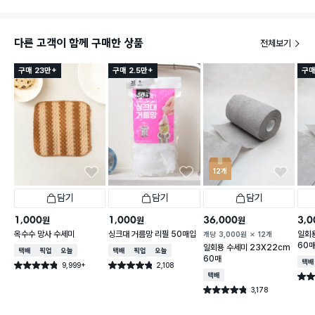
다른 고객이 함께 구매한 상품
전체보기
구매 23만+
구매 2.5만+
구매
12개
담기
담기
담기
1,000
1,000
36,000
3,0
원
원
원
옥수수 망사 수세미
싱크대 거름망 리필 50매입
일회용
개당
3,000
원
12개
60
일회용 수세미 23X22cm
택배배송
매장픽업
오늘배송
택배배송
매장픽업
오늘배송
60매
택배
9,999+
2,108
별점 4.8점
별점 4.8점
건 작성
건 작성
택배배송
별점 
3,178
별점 4.8점
건 작성