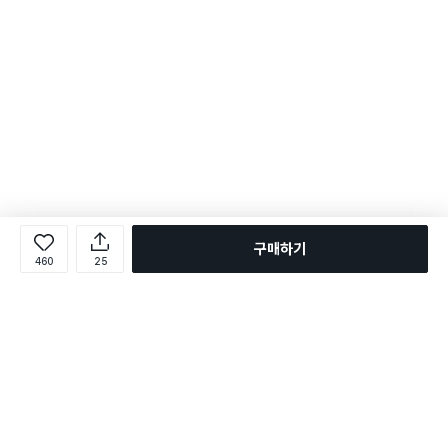
구매하기
460
25
로그인
온라인 다이소몰 1599-2211
온라인 다이소몰
다이소 매장 1522-4400
다이소 매장
평일 09:00 ~ 18:00
평일 09:00 ~ 18:00
주문조회
매장 상품 찾기