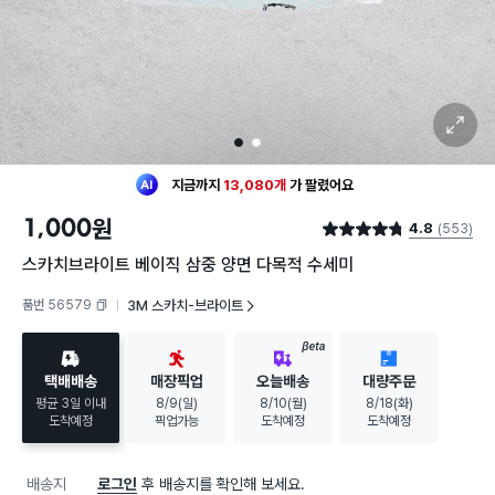
확대 보기
1
2
최근 한달
314명
이
구매했어요
지금까지
13,080개
가
팔렸어요
30대 여성
이 가장 많이
구매했어요
1,000
원
4.8
(553)
최근 한달
314명
이
구매했어요
별점 4.8점
지금까지
13,080개
가
팔렸어요
스카치브라이트 베이직 삼중 양면 다목적 수세미
30대 여성
이 가장 많이
구매했어요
품번 56579
3M 스카치-브라이트
복사하기
BETA
택배배송
매장픽업
오늘배송
대량주문
평균 3일 이내
8/9(일)
8/10(월)
8/18(화)
도착예정
픽업가능
도착예정
도착예정
배송지
로그인
후 배송지를 확인해 보세요.