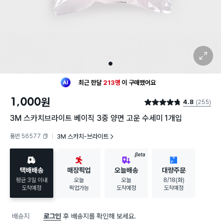
확대 보기
1
최근 한달
213명
이
구매했어요
30대 여성
이 가장 많이
구매했어요
1,000
원
4.8
(255)
최근 한달
213명
이
구매했어요
별점 4.8점
30대 여성
이 가장 많이
구매했어요
3M 스카치브라이트 베이직 3중 양면 고운 수세미 1개입
품번 56577
3M 스카치-브라이트
복사하기
BETA
택배배송
매장픽업
오늘배송
대량주문
평균 3일 이내
오늘
오늘
8/18(화)
도착예정
픽업가능
도착예정
도착예정
배송지
로그인
후 배송지를 확인해 보세요.