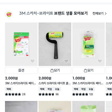
3M 스카치-브라이트
브랜드 상품 모아보기
전체보기
옵션
담기
담기
2,000
2,000
1,000
1,0
원
원
원
3M 스카치브라이트 베이직
스카치 브라이트 테이프 클
3M 스카치브라이트 베이직
스카
플라워 순면 행주
리너 T형
아크릴 다목적 수세미 1개입
로오
택배배송
택배배송
매장픽업
오늘배송
택배배송
매장픽업
오늘배송
택배
28
96
133
별점 4.9점
별점 4.7점
별점 4.9점
별점 
건 작성
건 작성
건 작성