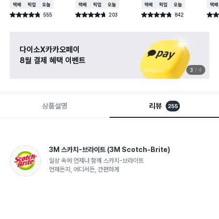
택배배송
매장픽업
오늘배송
택배배송
매장픽업
오늘배송
택배배송
매장픽업
오늘배송
택배
555
203
842
별점 4.8점
별점 4.7점
별점 4.8점
별점 
건 작성
건 작성
건 작성
다이소X카카오페이
8월 결제 혜택 이벤트
3
4
상품설명
리뷰
255
3M 스카치-브라이트
(3M Scotch-Brite)
일상 속에 언제나 함께 스카치-브라이트
언제든지, 어디서든, 간편하게