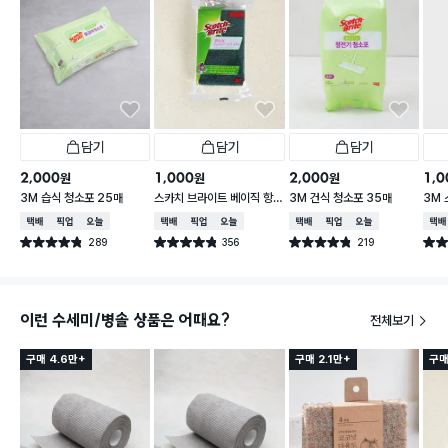
담기
담기
담기
2,000
1,000
2,000
1,0
원
원
원
3M 습식 청소포 25매
스카치 브라이트 베이직 항
3M 건식 청소포 35매
3M
균스펀지 다목적 수세미 1P
넘 
택배배송
매장픽업
오늘배송
택배배송
매장픽업
오늘배송
택배배송
매장픽업
오늘배송
택배
289
356
219
별점 4.8점
별점 4.8점
별점 4.8점
별점 
건 작성
건 작성
건 작성
이런 수세미/병솔 상품은 어때요?
전체보기
구매 4.6만+
구매 2.1만+
구매