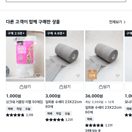
다른 고객이 함께 구매한 상품
전체보기
구매 2.5만+
구매 4.6만+
구매
12개
담기
담기
담기
1,000
3,000
36,000
1,0
원
원
원
싱크대 거름망 리필 50매입
일회용 수세미 23X22cm
모나미
개당
3,000
원
12개
60매
일회용 수세미 23X22cm
택배배송
매장픽업
오늘배송
택배
60매
택배배송
매장픽업
오늘배송
2,139
별점 4.8점
별점 
건 작성
3,201
택배배송
별점 4.8점
건 작성
3,201
별점 4.8점
건 작성
34명 담는 중