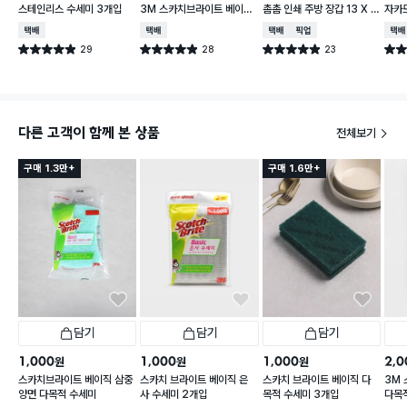
스테인리스 수세미 3개입
3M 스카치브라이트 베이직
촘촘 인쇄 주방 장갑 13 X 1
자카드
플라워 순면 행주
5 cm
X 2
택배배송
택배배송
택배배송
매장픽업
택배
29
28
23
별점 4.9점
별점 4.9점
별점 4.9점
별점 
건 작성
건 작성
건 작성
다른 고객이 함께 본 상품
전체보기
구매 1.3만+
구매 1.6만+
담기
담기
담기
1,000
1,000
1,000
2,0
원
원
원
스카치브라이트 베이직 삼중
스카치 브라이트 베이직 은
스카치 브라이트 베이직 다
3M
양면 다목적 수세미
사 수세미 2개입
목적 수세미 3개입
다목