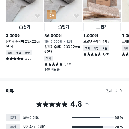
12개
담기
담기
담기
3,000
36,000
1,000
1,0
원
원
원
일회용 수세미 23X22cm
코코넛 수세미 4개입
교체형
개당
3,000
원
12개
60매
일회용 수세미 23X22cm
택배배송
매장픽업
오늘배송
택배
60매
택배배송
매장픽업
오늘배송
1,711
별점 4.5점
별점 
건 작성
3,201
택배배송
별점 4.8점
건 작성
3,201
별점 4.8점
건 작성
34명 담는 중
리뷰
전체보기
4.8
별점 4.8점
(255)
보통이에요
68%
촉감
보기와 비슷해요
74%
두께