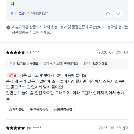
다.
AI
리뷰요약
이 유용했나요?
리뷰요약은 상품의 의학적 효능 · 효과 및 품질인증과 무관합니다. 정확한 정보는
상품설명을 참고해 주세요.
dai****
2026-07-20
신고
별점 5점
두께
보기와 비슷해요
촉감
생각보다 부드러워요
내구성
보통이에요
거품 잘나고 뻣뻣하지 않아 마음에 들어요!
재구매
쓴지 꽤 된거 같은데 겉면이 조금 떨어지긴 했지만 아직까지 스폰지 회복력
도 좋고 착색도 없어서 맘에 들어요!
겉면은 보풀이 좀 일긴 하지만 그래도 3m이라 그런가 심하지 않아서 좋네
요.
👍완전꿀팁
💗구매욕상승
👀궁금증해결
pre*****
2026-06-22
신고
별점 5점