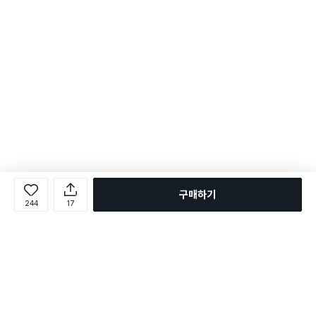
구매하기
244
17
로그인
온라인 다이소몰 1599-2211
온라인 다이소몰
다이소 매장 1522-4400
다이소 매장
평일 09:00 ~ 18:00
평일 09:00 ~ 18:00