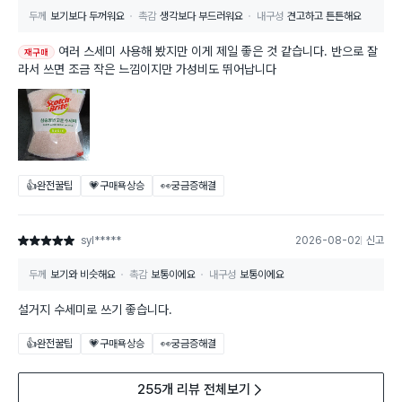
두께
보기보다 두꺼워요
촉감
생각보다 부드러워요
내구성
견고하고 튼튼해요
여러 스세미 사용해 봤지만 이게 제일 좋은 것 같습니다. 반으로 잘
재구매
라서 쓰면 조금 작은 느낌이지만 가성비도 뛰어납니다
👍완전꿀팁
💗구매욕상승
👀궁금증해결
syl*****
2026-08-02
신고
별점 5점
두께
보기와 비슷해요
촉감
보통이에요
내구성
보통이에요
설거지 수세미로 쓰기 좋습니다.
👍완전꿀팁
💗구매욕상승
👀궁금증해결
255개 리뷰 전체보기