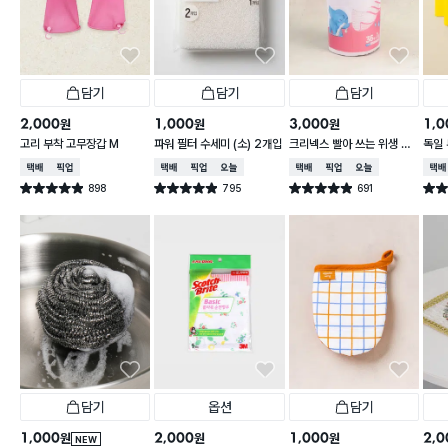
담기
담기
담기
2,000
1,000
3,000
1,0
원
원
원
고리 부착 고무장갑 M
파워 필터 수세미 (소) 2개입
크리넥스 빨아 쓰는 위생 행
독일 
주 핑크 레벨5 36매
택배배송
매장픽업
택배배송
매장픽업
오늘배송
택배배송
매장픽업
오늘배송
택배
898
795
691
별점 4.9점
별점 4.9점
별점 4.9점
별점 
건 작성
건 작성
건 작성
담기
옵션
담기
1,000
2,000
1,000
2,0
원
원
원
NEW