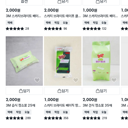
옵션
담기
담기
2,000
2,000
1,000
1,0
원
원
원
3M 스카치브라이트 베이직
스카치 브라이트 테이프 클
3M 스카치브라이트 베이직
스카
플라워 순면 행주
리너 T형
아크릴 다목적 수세미 1개입
로오
택배배송
택배배송
매장픽업
오늘배송
택배배송
매장픽업
오늘배송
택배
28
96
132
별점 4.9점
별점 4.7점
별점 4.9점
별점 
건 작성
건 작성
건 작성
담기
담기
담기
2,000
1,000
2,000
1,0
원
원
원
3M 습식 청소포 25매
스카치 브라이트 베이직 항
3M 건식 청소포 35매
3M
균스펀지 다목적 수세미 1P
넘 
택배배송
매장픽업
오늘배송
택배배송
매장픽업
오늘배송
택배배송
매장픽업
오늘배송
택배
289
356
219
별점 4.8점
별점 4.8점
별점 4.8점
별점 
건 작성
건 작성
건 작성