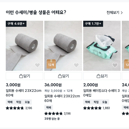
이런 수세미/병솔 상품은 어때요?
전체보기
구매 4.6만+
구매 1.7만+
12개
1
담기
담기
담기
3,000
36,000
2,000
24,
원
원
원
일회용 수세미 23X22cm
일회용 베이킹소다 수세미 3
개당
3,000
원
12개
개당
60매
0매입
일회용 수세미 23X22cm
일회
60매
0매입
택배배송
매장픽업
오늘배송
택배배송
매장픽업
오늘배송
3,196
택배배송
1,883
택배
별점 4.8점
별점 4.9점
건 작성
건 작성
3,196
별점 4.8점
별점 
건 작성
39명 담는 중