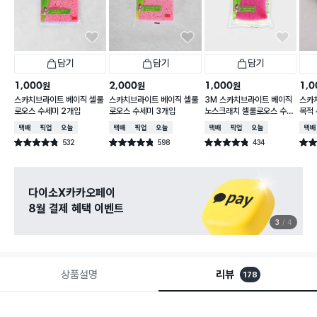
담기
담기
담기
1,000
2,000
1,000
1,0
원
원
원
스카치브라이트 베이직 셀룰
스카치브라이트 베이직 셀룰
3M 스카치브라이트 베이직
스카
로오스 수세미 2개입
로오스 수세미 3개입
노스크래치 셀룰로오스 수세
목적
미 1개입
택배배송
매장픽업
오늘배송
택배배송
매장픽업
오늘배송
택배배송
매장픽업
오늘배송
택배
532
598
434
별점 4.8점
별점 4.8점
별점 4.8점
별점 
건 작성
건 작성
건 작성
다이소X카카오페이
8월 결제 혜택 이벤트
3
4
상품설명
리뷰
178