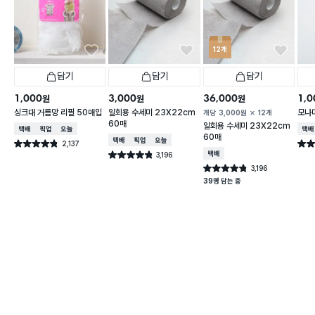
12개
담기
담기
담기
1,000
3,000
36,000
1,0
원
원
원
싱크대 거름망 리필 50매입
일회용 수세미 23X22cm
모나미
개당
3,000
원
12개
60매
일회용 수세미 23X22cm
택배배송
매장픽업
오늘배송
택배
60매
택배배송
매장픽업
오늘배송
2,137
별점 4.8점
별점 
건 작성
3,196
택배배송
별점 4.8점
건 작성
3,196
별점 4.8점
건 작성
39명 담는 중