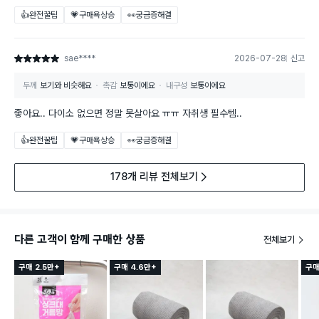
👍완전꿀팁
💗구매욕상승
👀궁금증해결
sae****
2026-07-28
신고
별점 5점
두께
보기와 비슷해요
촉감
보통이에요
내구성
보통이에요
좋아요.. 다이소 없으면 정말 못살아요 ㅠㅠ 자취생 필수템..
👍완전꿀팁
💗구매욕상승
👀궁금증해결
178개 리뷰 전체보기
다른 고객이 함께 구매한 상품
전체보기
구매 2.5만+
구매 4.6만+
구매