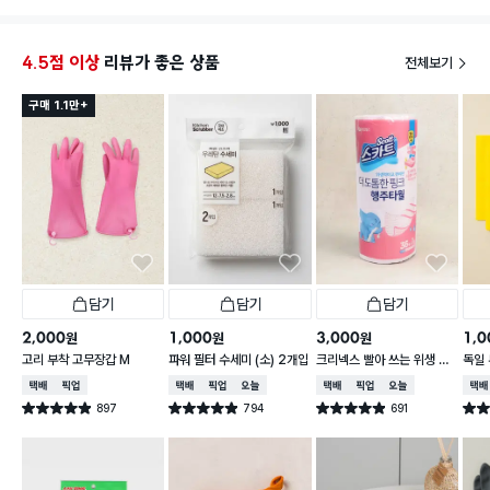
4.5점 이상
리뷰가 좋은 상품
전체보기
구매 1.1만+
담기
담기
담기
2,000
1,000
3,000
1,0
원
원
원
고리 부착 고무장갑 M
파워 필터 수세미 (소) 2개입
크리넥스 빨아 쓰는 위생 행
독일 
주 핑크 레벨5 36매
택배배송
매장픽업
택배배송
매장픽업
오늘배송
택배배송
매장픽업
오늘배송
택배
897
794
691
별점 4.9점
별점 4.9점
별점 4.9점
별점 
건 작성
건 작성
건 작성