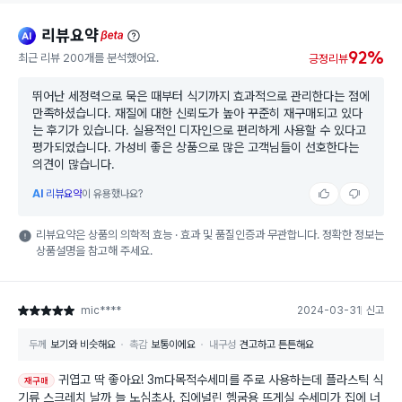
리뷰요약
ai
beta
92%
최근 리뷰 200개를 분석했어요.
긍정리뷰
뛰어난 세정력으로 묵은 때부터 식기까지 효과적으로 관리한다는 점에
만족하셨습니다. 재질에 대한 신뢰도가 높아 꾸준히 재구매되고 있다
는 후기가 있습니다. 실용적인 디자인으로 편리하게 사용할 수 있다고
평가되었습니다. 가성비 좋은 상품으로 많은 고객님들이 선호한다는
의견이 많습니다.
AI
리뷰요약
이 유용했나요?
리뷰요약은 상품의 의학적 효능 · 효과 및 품질인증과 무관합니다. 정확한 정보는
상품설명을 참고해 주세요.
mic****
2024-03-31
신고
별점 5점
두께
보기와 비슷해요
촉감
보통이에요
내구성
견고하고 튼튼해요
귀엽고 딱 좋아요! 3m다목적수세미를 주로 사용하는데 플라스틱 식
재구매
기류 스크레치 날까 늘 노심초사. 집에널린 헹굼용 뜨게실 수세미가 집에 너