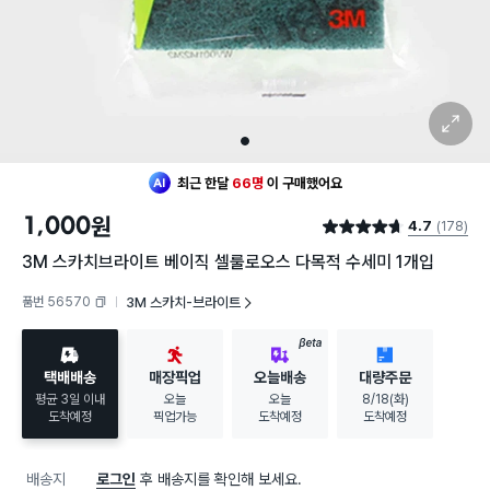
확대 보기
1
최근 한달
66명
이
구매했어요
1,000
원
4.7
(178)
별점 4.7점
3M 스카치브라이트 베이직 셀룰로오스 다목적 수세미 1개입
품번 56570
3M 스카치-브라이트
복사하기
BETA
택배배송
매장픽업
오늘배송
대량주문
평균 3일 이내
오늘
오늘
8/18(화)
도착예정
픽업가능
도착예정
도착예정
배송지
로그인
후 배송지를 확인해 보세요.