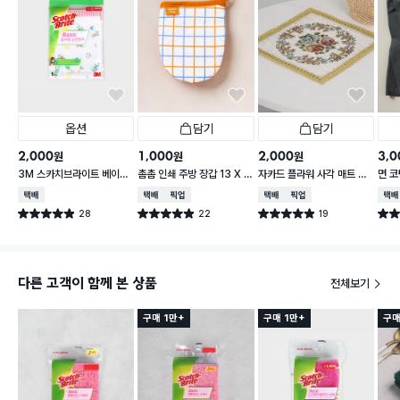
옵션
담기
담기
2,000
1,000
2,000
3,0
원
원
원
3M 스카치브라이트 베이직
촘촘 인쇄 주방 장갑 13 X 1
자카드 플라워 사각 매트 29
면 코
플라워 순면 행주
5 cm
X 29 cm 아이보리
형
택배배송
택배배송
매장픽업
택배배송
매장픽업
택배
28
22
19
별점 4.9점
별점 4.9점
별점 4.9점
별점 
건 작성
건 작성
건 작성
다른 고객이 함께 본 상품
전체보기
구매 1만+
구매 1만+
구매