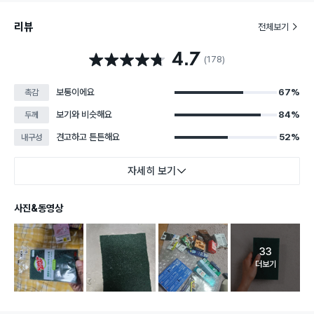
리뷰
전체보기
4.7
별점 4.7점
(178)
보통이에요
67%
촉감
보기와 비슷해요
84%
두께
견고하고 튼튼해요
52%
내구성
자세히 보기
사진&동영상
33
고객 리뷰 
더보기