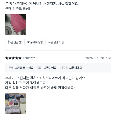
무 많아 구매하는게 낭비려나 했지만. 사길 잘했어요!
구매 만족도 최상!
👍완전꿀팁
1
💗구매욕상승
👀궁금증해결
rem****
2025-05-28
신고
별점 5점
두께
보기와 비슷해요
촉감
보통이에요
내구성
보통이에요
수세미, 스펀지는 3M 스카치브라이트가 최고인거 같아요.
가격 착하고 크기 적당하고요.
다른 상품 쓰다가 이걸로 바꾸면 바로 정착이네요~