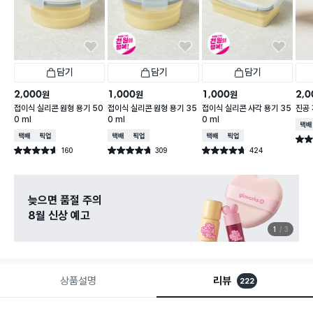
담기
담기
담기
2,000
1,000
1,000
2,0
원
원
원
접이식 실리콘 원형 용기 50
접이식 실리콘 원형 용기 35
접이식 실리콘 사각 용기 35
진공 
0 ml
0 ml
0 ml
택배
택배배송
매장픽업
택배배송
매장픽업
택배배송
매장픽업
별점 
160
309
424
별점 4.6점
별점 4.7점
별점 4.7점
건 작성
건 작성
건 작성
늦으면 품절 주의
8월 신상 예고
1
3
상품설명
리뷰
222