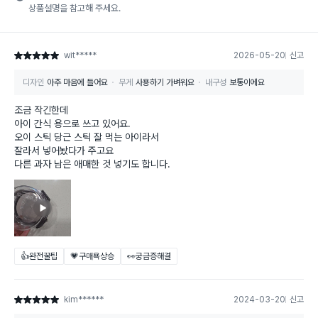
상품설명을 참고해 주세요.
wit*****
2026-05-20
신고
별점 5점
디자인
아주 마음에 들어요
무게
사용하기 가벼워요
내구성
보통이에요
조금 작긴한데
아이 간식 용으로 쓰고 있어요.
오이 스틱 당근 스틱 잘 먹는 아이라서
잘라서 넣어놨다가 주고요
다른 과자 남은 애매한 것 넣기도 합니다.
👍완전꿀팁
💗구매욕상승
👀궁금증해결
kim******
2024-03-20
신고
별점 5점