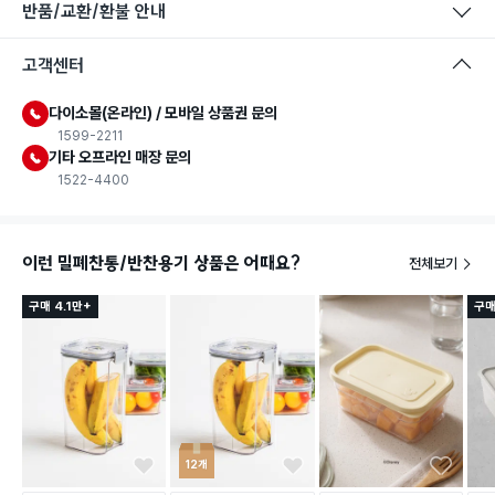
반품/교환/환불 안내
고객센터
다이소몰(온라인) / 모바일 상품권 문의
1599-2211
기타 오프라인 매장 문의
1522-4400
이런 밀폐찬통/반찬용기 상품은 어때요?
전체보기
구매 4.1만+
구매
12개