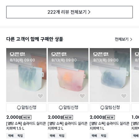
222개 리뷰 전체보기
다른 고객이 함께 구매한 상품
전체보기
판매시작
판매시작
판매시작
판
8/13(목) 09:00
8/13(목) 09:00
8/13(목) 09:00
8/
알림신청
알림신청
알림신청
2,000
2,000
2,000
1,0
원
원
원
NEW
NEW
NEW
[열탕 소독] 슬라이드 실리콘
[열탕 소독] 슬라이드 실리콘
[열탕 소독] 슬라이드 실리콘
[열탕
지퍼백 1.5 L
지퍼백 2 L
지퍼백 1 L
지퍼백
택배배송
매장픽업
택배배송
매장픽업
택배배송
매장픽업
택배