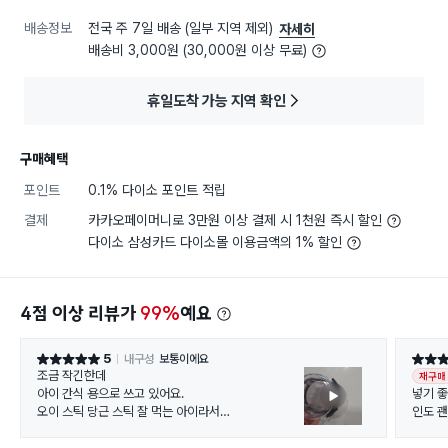
배송정보
전국 주 7일 배송 (일부 지역 제외)
자세히
배송비 3,000원 (30,000원 이상 무료)
휴일도착 가능 지역 확인
구매혜택
포인트
0.1% 다이소 포인트 적립
결제
카카오페이머니로 3만원 이상 결제 시 1천원 즉시 할인
다이소 삼성카드 다이소몰 이용금액의 1% 할인
4점 이상 리뷰가
99%
예요
5
내구성
보통이에요
별점 5점
별점 5
조금 작긴한데
재구매
아이 간식 용으로 쓰고 있어요.
넣기 
오이 스틱 당근 스틱 잘 먹는 아이라서
인도 
잘라서 넣어놨다가 주고요
합니다
다른 과자 남은 애매한 것 넣기도 합니다.