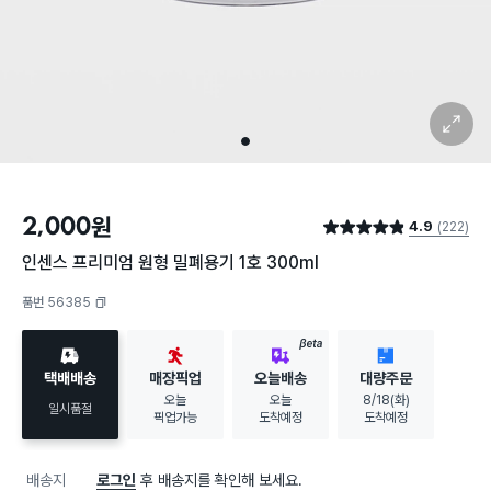
확대 보기
1
2,000
원
4.9
(222)
별점 4.9점
인센스 프리미엄 원형 밀폐용기 1호 300ml
품번 56385
복사하기
BETA
택배배송
매장픽업
오늘배송
대량주문
오늘
오늘
8/18(화)
일시품절
픽업가능
도착예정
도착예정
배송지
로그인
후 배송지를 확인해 보세요.