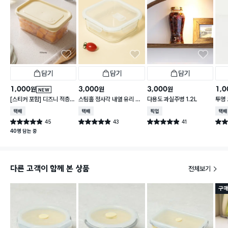
담기
담기
담기
1,000
3,000
3,000
1,0
원
원
원
NEW
[스티커 포함] 디즈니 적층
스팀홀 정사각 내열 유리 찬
다용도 과실주병 1.2L
투명 
가능한 말랑핏 600 ml 아
통 1.2 L
택배배송
택배배송
매장픽업
택배
이보리
45
43
41
별점 4.9점
별점 4.9점
별점 4.9점
별점 
건 작성
건 작성
건 작성
40명 담는 중
다른 고객이 함께 본 상품
전체보기
구매