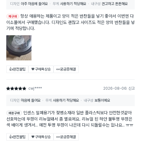
디자인
아주 마음에 들어요
무게
사용하기 적당해요
내구성
견고하고 튼튼해요
항상 애용하는 제품이고 양이 적은 반찬들을 넣기 좋아서 이번엔 다
재구매
이소몰에서 구매했습니다. 디자인도 괜찮고 사이즈도 적은 양의 반찬들을 넣
기에 적당합니다.
👍완전꿀팁
💗구매욕상승
👀궁금증해결
cwj****
2026-08-06
신고
별점 5점
디자인
마음에 들어요
무게
사용하기 적당해요
내구성
보통이에요
인센스 밀폐용기가 젖병소재라 일반 플라스틱보다 안전한것같아
매장구매
선호하는데 뚜껑이 리뉴얼돼서 좀 별로에요. 리뉴얼 된 하얀 불투명 뚜껑은
색 배이게 생겨서.. 예전 투명 뚜껑이 나은데 다시 되돌릴수는 없나요.. ㅠㅠ
👍완전꿀팁
💗구매욕상승
👀궁금증해결