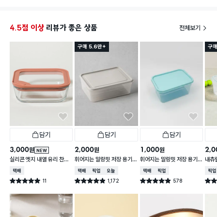
4.5점 이상
리뷰가 좋은 상품
전체보기
구매 5.6만+
구매
담기
담기
담기
3,000
2,000
1,000
2,0
원
원
원
NEW
실리콘 엣지 내열 유리 찬통
휘어지는 말랑핏 저장 용기
휘어지는 말랑핏 저장 용기
내츄럴
550 ml
2 L 그레이
900ml 스카이블루
L
택배배송
택배배송
매장픽업
오늘배송
택배배송
매장픽업
매장
11
1,172
578
별점 5.0점
별점 4.9점
별점 4.9점
별점 
건 작성
건 작성
건 작성